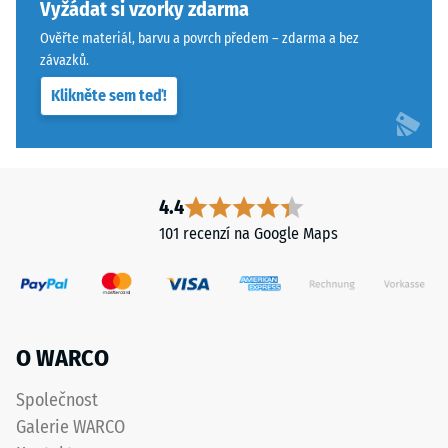
konkrétního
zajišťují
Vyžádat si vzorky zdarma
produktu
vlasovou
Ověřte materiál, barvu a povrch předem – zdarma a bez
používá
spáru
závazků.
WARCO
s
Klikněte sem teď!
stupnici
přísnějšími
od
tolerancemi.
1
Desky
do
lze
5,
stabilizovat
4.4
přičemž
svorkami
101 recenzí na Google Maps
každá
ze
hodnota
spodní
na
strany,
stupnici
čímž
odpovídá
zůstávají
O WARCO
určitému
spojovací
hustotnímu
prvky
Společnost
rozmezí.
zcela
Galerie WARCO
Například
neviditelné.