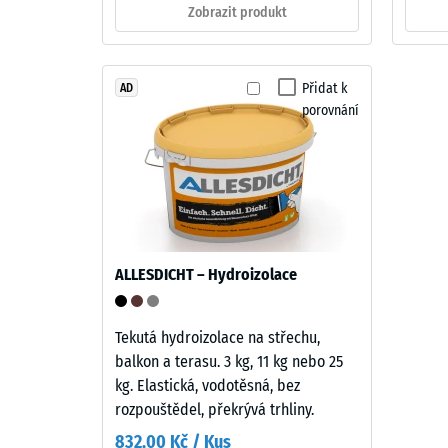
černé
Zobrazit produkt
cca
s
čirým
0,25
UV
mm
Přidat k
AD
odolným
porovnání
zbytk
PU
pojivem.
vtisku
Vícebarevná
po
směs
24
vytváří
živý
hodin
povrch
ALLESDICHT – Hydroizolace
odleh
s
(BS
vzhledem
tmavého
Tekutá hydroizolace na střechu,
7188)
přírodního
balkon a terasu. 3 kg, 11 kg nebo 25
kamene.
kg. Elastická, vodotěsná, bez
EPDM
rozpouštědel, překrývá trhliny.
je
832,00 Kč / Kus