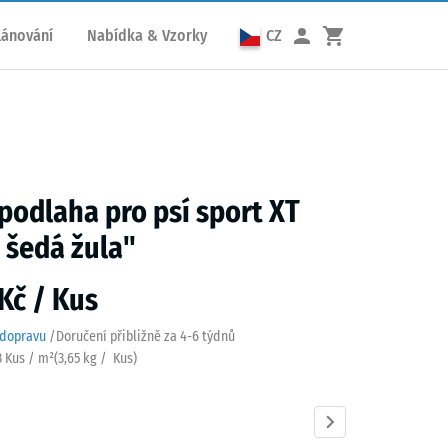
lánování
Nabídka & Vzorky
CZ
podlaha pro psí sport XT
 šedá žula"
Kč / Kus
 dopravu
/
Doručení přibližně za
4-6 týdnů
3 Kus / m²
(
3,65
kg
/ Kus)