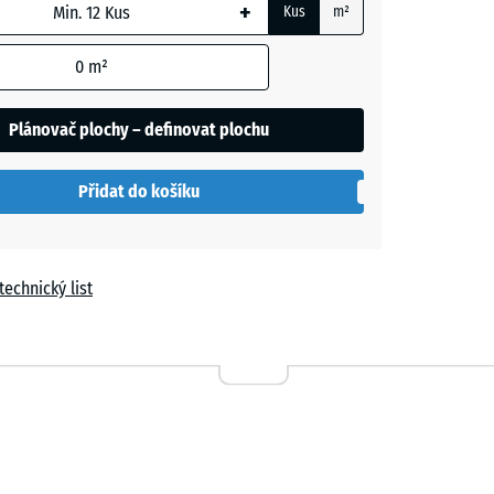
+
Kus
m²
m
0
m²
t
Plánovač plochy – definovat plochu
í
Přidat do košíku
le
technický list
a
n