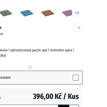
a
ě
Anglický
Atlantik
Etna
Levandule
+ 4
trávník
ve)
a
 cm
deska | optimalizovaný puzzle spoj | minimální spára |
žky)
rovnání
ive)
396,00 Kč / Kus
a