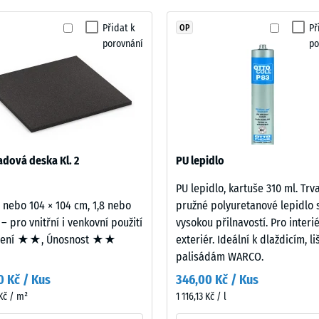
 nárazů, vibrací a kročejového hluku – Hodnota stupnice 1 = znatelné tlumení
žádný
Přidat k
Př
OP
otiskluznosti DS (EN 14041) - Hodnota stupnice 2 = Součinitel tření cca 0,38
produkt
porovnání
po
pro
t proti oděru – Odolnost proti abrazivnímu opotřebení – Hodnota stupnice 3 = 
porovnání.
ost vody (EN 12616) – Hodnocení 2 = Infiltrace až 10 mm/h (10 l/h/m²)
uznost (EN 16165) – Hodnota stupnice 3 = střední akceptační úhel cca 15°, skup
izolace – Hodnota stupnice 2 = Tepelná vodivost cca 0,12 W/(m·K)
st
dová deska Kl. 2
PU lepidlo
PU lepidlo, kartuše 310 ml. Trv
2 nebo 104 × 104 cm, 1,8 nebo
pružné polyuretanové lepidlo 
 – pro vnitřní i venkovní použití
vysokou přilnavostí. Pro interié
mení ★★, Únosnost ★★
exteriér. Ideální k dlaždicím, l
ota
palisádám WARCO.
0 Kč / Kus
346,00 Kč / Kus
Kč / m²
1 116,13 Kč / l