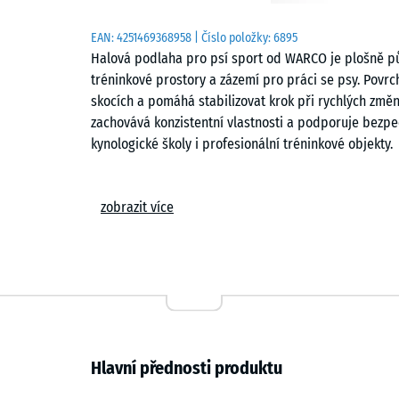
EAN:
4251469368958
| Číslo položky:
6895
Halová podlaha pro psí sport od WARCO je plošně půs
tréninkové prostory a zázemí pro práci se psy. Povrc
skocích a pomáhá stabilizovat krok při rychlých změ
zachovává konzistentní vlastnosti a podporuje bezpe
kynologické školy i profesionální tréninkové objekty.
Snadná pokládka
zobrazit více
Dlaždice se pokládají volně na rovný a nosný podkla
drží prvky pevně u sebe a vytváří nenápadnou vlaso
kompaktně a přechody mezi dlaždicemi jsou na povrch
potřebný rozměr běžným nářadím a v případě poškoz
demontáže celé plochy.
Protiskluzový a šetrný k tlapkám
Hlavní přednosti produktu
Strukturovaný povrch zajišťuje stabilní kontakt tlap