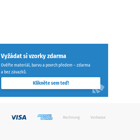
Vyžádat si vzorky zdarma
Ověřte materiál, barvu a povrch předem – zdarma
a bez závazků.
Klikněte sem teď!