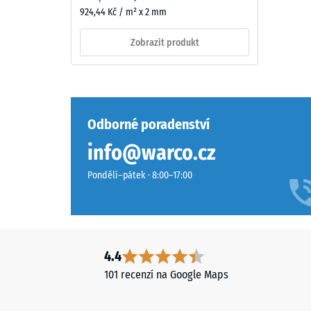
4 / 5
přirozeně
924,44 Kč / m² x 2 mm
odolný
vůči
Zobrazit produkt
UV
záření
Pevnost
a
v
pigmenty
tlaku
jsou
Odborné poradenství
materiál
pevně
popisuje
info@warco.cz
vázány
jeho
v
Pondělí–pátek · 8:00–17:00
odolnost
granulátu,
vůči
takže
lokálním
si
zatížení.
barevnost
Udává,
4.4
dlouhodobě
do
zachovává
101 recenzí na Google Maps
jaké
stabilitu.
míry
se