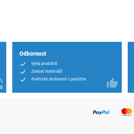
Odbornost
u
Vývoj produktů
Znalost materiálů
Praktické zkušenosti s použitím
u