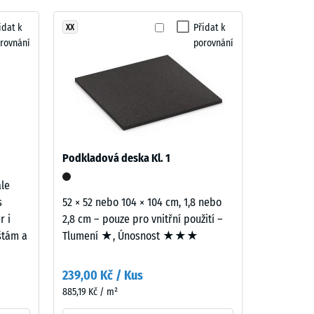
idat k
Přidat k
XX
rovnání
porovnání
"velmi dobrá" (BS 7188)
ina R10
Podkladová deska Kl. 1
ale
s
52 × 52 nebo 104 × 104 cm, 1,8 nebo
r i
2,8 cm – pouze pro vnitřní použití –
ištám a
Tlumení ★, Únosnost ★★★
239,00 Kč / Kus
885,19 Kč / m²