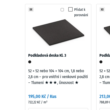
struktura
žula
Tlumení
Přidat k
XX
XX
Třída pr
porovnání
Produkty
Odolnos
v
odstínu
Propustn
Tmavě
Protiskl
šedá
žula
Tepelná 
jsou
Pevno
Podkladová deska Kl. 3
Podkla
vyráběny
v
z
tlaku
EPDM
52 × 52 nebo 104 × 104 cm, 1,8 nebo
52 × 5
granulátu
-
2,8 cm – pro vnitřní i venkovní použití
2,8 cm
v
– Tlumení ★★★, Únosnost ★
– Tlu
Hodn
různých
škály
odstínech
195,00 Kč / Kus
213,0
šedé
4
722,22 Kč / m²
788,89 
a
=