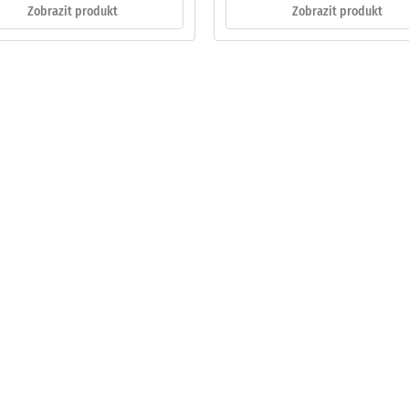
Zobrazit produkt
Zobrazit produkt
ového
ách
čení