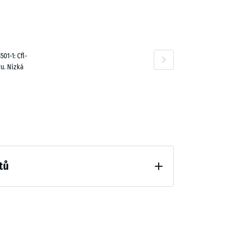
100,00 Kč
01-1: Cfl-
u. Nízká
tů
hčení (BS 7188)