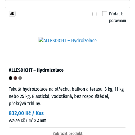
cca
0,25
Přidat k
AD
Instalace
mm
porovnání
–
zbytkového
Zpracování
–
vtisku
Montáž
po
24
hodinách
ALLESDICHT – Hydroizolace
odlehčení
(BS
Tekutá hydroizolace na střechu, balkon a terasu. 3 kg, 11 kg
nebo 25 kg. Elastická, vodotěsná, bez rozpouštědel,
7188)
Zaoblené
překrývá trhliny.
vlnité
832,00 Kč / Kus
zuby
924,44 Kč / m² x 2 mm
podobně
jako
/ 5
Zobrazit produkt