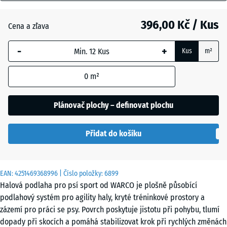
mm
Anglický
trávník
396,00 Kč / Kus
Cena a zľava
Vybraný
rozměr s
-
+
Kus
m²
modrým
Atlantik
ohraničením
0
m²
se používá
pro výpočet
Levandule
potřeby
Plánovač plochy – definovat plochu
(pokud není
v údajích o
Ratan
Přidat do košíku
produktu
uvedeno
jinak).
EAN:
4251469368996
| Číslo položky:
6899
Terakota
44,6
Halová podlaha pro psí sport od WARCO je plošně působící
x
podlahový systém pro agility haly, kryté tréninkové prostory a
44,6
zázemí pro práci se psy. Povrch poskytuje jistotu při pohybu, tlumí
x
Tmavě
dopady při skocích a pomáhá stabilizovat krok při rychlých změnách