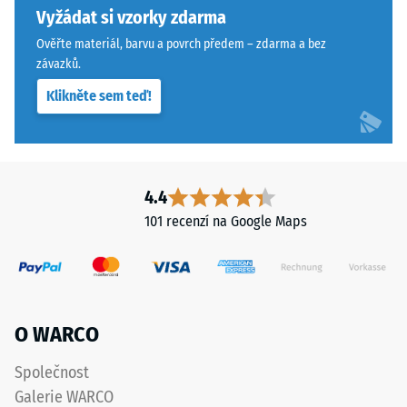
materiál
přísnějšími
Vyžádat si vzorky zdarma
deformuje
tolerancemi.
Ověřte materiál, barvu a povrch předem – zdarma a bez
při
Desky
závazků.
působení
lze
definované
Klikněte sem teď!
stabilizovat
síly.
svorkami
Malá
ze
hloubka
spodní
vtisku
strany,
4.4
svědčí
čímž
101 recenzí na Google Maps
o
zůstávají
vysoké
spojovací
pevnosti
prvky
v
zcela
tlaku,
neviditelné.
O WARCO
zatímco
Orientace
větší
desek
Společnost
hloubka
musí
Galerie WARCO
znamená
být