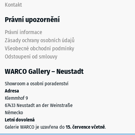
nižší
Kontakt
zřetelně
odolnost
vyznačena
Právní upozornění
vůči
a
bodovému
přesně
Právní informace
zatížení.
dodržena
Zásady ochrany osobních údajů
Taková
při
zatížení
Všeobecné obchodní podmínky
pokládce
mohou
Odstoupení od smlouvy
pro
vznikat
zajištění
například
WARCO Gallery – Neustadt
správné
vlivem
funkce
bot
Showroom a osobní poradenství
systému.
s
Adresa
vysokými
Klemmhof 9
Struktura
podpatky,
67433 Neustadt an der Weinstraße
spodní
nohou
Německo
strany
nábytku,
Letní dovolená
květináčů
Galerie WARCO je uzavřena do
15. července včetně
.
na