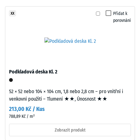
znatelné
tlošťky
tlumení
Přidat k
XX
přibližně
Třída
porovnání
2
protiskluznosti
mm
DS (EN 14041) -
je
Hodnota
vyrobena
stupnice 2 =
z
Součinitel
nového
tření cca 0,38
EPDM
Podkladová deska Kl. 2
Odolnost
granulátu
proti oděru
(etylen-
– Odolnost
propylen-
52 × 52 nebo 104 × 104 cm, 1,8 nebo 2,8 cm – pro vnitřní i
proti
dien
venkovní použití – Tlumení ★★, Únosnost ★★
abrazivnímu
monomer),
opotřebení
213,00 Kč / Kus
průbarveno
– Hodnota
788,89 Kč / m²
v
stupnice 3 =
"velmi
hmotě
Zobrazit produkt
dobrá" (BS
a