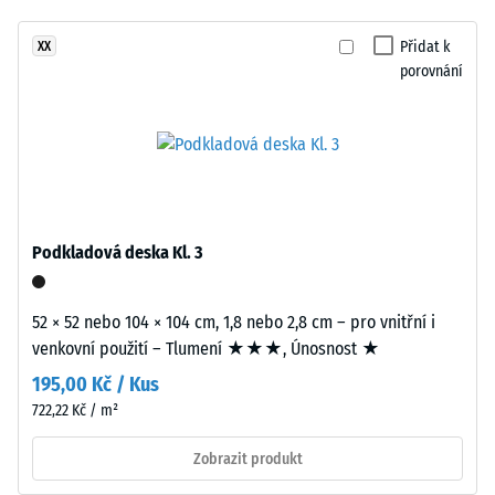
24
žádný
et
hodinách
produkt
kraftfuldt
Přidat k
XX
odlehčení
pro
porovnání
og
(BS 7188)
porovnání.
kontrastfyldt
Zjevná
farveudtryk.
hustota
-
hodnota
Materiál
stupnice
–
4 = 900
Složení
Podkladová deska Kl. 3
až 1000
a
kg/m³
struktura
52 × 52 nebo 104 × 104 cm, 1,8 nebo 2,8 cm – pro vnitřní i
Tlumení
venkovní použití – Tlumení ★★★, Únosnost ★
nárazů,
Výrobek
vibrací a
195,00 Kč / Kus
má
kročejového
722,22 Kč / m²
dvouvrstvou
hluku –
konstrukci.
Hodnota
Zobrazit produkt
Nášlapná
stupnice 1 =
vrstva