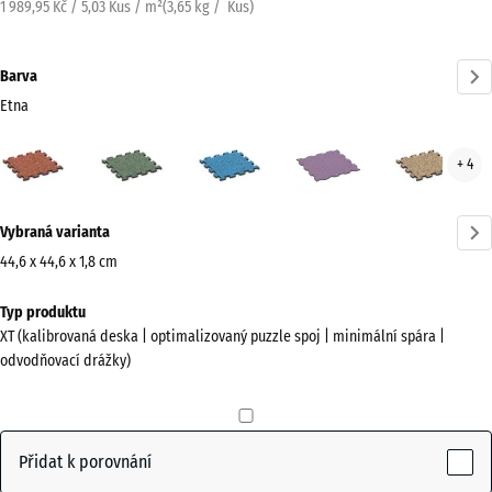
1 989,95 Kč / 5,03 Kus / m²
(
3,65
kg
/ Kus)
Barva
Etna
Etna
Anglický
Atlantik
Levandule
Rata
+ 4
(active)
trávník
Více
Vybraná varianta
informací
o
44,6 x 44,6 x 1,8 cm
barvách?
Rozměry
Typ produktu
pro
Zobrazit
XT (kalibrovaná deska | optimalizovaný puzzle spoj | minimální spára |
dopravu
paletu
odvodňovací drážky)
485
barev
x
(active)
Etna
485
x
Přidat k porovnání
18