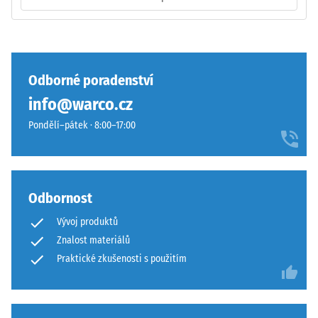
4035
bez
zaoblení
hran
Pevnost
—
Odborné poradenství
v
vhodné
tlaku
info@warco.cz
především
materiálu
jako
Pondělí–pátek · 8:00–17:00
popisuje
vrchní
jeho
vrstva
odolnost
v
vůči
sendvičovém
Odbornost
lokálnímu
systému.
zatížení.
Vývoj produktů
Pravoúhlé
Udává,
Znalost materiálů
hrany
do
zajišťují
Praktické zkušenosti s použitím
jaké
vlasovou
míry
spáru
se
s