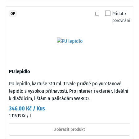
7188)
spojeného
polyuretanovým
Propustnost
Přidat k
OP
pojivem
vody (EN
porovnání
stabilizovaným
12616) –
proti
Hodnocení
2 =
UV
Infiltrace až
záření.
10 mm/h
Povrch
(10 l/h/m²)
nášlapné
vrstvy
Protiskluznost
PU lepidlo
je
(EN 16165) –
PU lepidlo, kartuše 310 ml. Trvale pružné polyuretanové
uzavřený.
Hodnota
lepidlo s vysokou přilnavostí. Pro interiér i exteriér. Ideální
stupnice 3 =
Nosnou
střední
k dlaždicím, lištám a palisádám WARCO.
vrstvu
akceptační
tvoří
346,00 Kč / Kus
úhel cca 15°,
jemnozrnný
1 116,13 Kč / l
skupina R10
černý
gumový
Zobrazit produkt
Tepelná
granulát
izolace