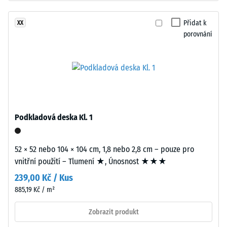
–
z
Hodnota
recyklovaných
Přidat k
XX
stupnice
pneumatik
porovnání
2 =
(ELT),
Tepelná
spojený
vodivost
polyuretanovým
cca 0,12
pojivem.
W/(m·K)
ELT
Pevnost
znamená
v
„End
Podkladová deska Kl. 1
of
tlaku
Life
-
52 × 52 nebo 104 × 104 cm, 1,8 nebo 2,8 cm – pouze pro
Tyres“.
vnitřní použití – Tlumení ★, Únosnost ★★★
Hodnota
Nosná
239,00 Kč / Kus
vrstva
škály
má
885,19 Kč / m²
4
vysokou
Zobrazit produkt
=
objemovou
hustotu.