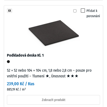
–
recyklovaných
Hodnota
pneumatik
Přidat k
XX
stupnice
(ELT),
porovnání
2 =
spojený
Tepelná
polyuretanovým
vodivost
pojivem.
cca 0,12
ELT
W/(m·K)
znamená
Pevnost
„End
v
of
Podkladová deska Kl. 1
Life
tlaku
Tyres“.
-
52 × 52 nebo 104 × 104 cm, 1,8 nebo 2,8 cm – pouze pro
Nosná
vnitřní použití – Tlumení ★, Únosnost ★★★
Hodnota
vrstva
239,00 Kč / Kus
má
škály
vysokou
885,19 Kč / m²
4
objemovou
Zobrazit produkt
=
hustotu.