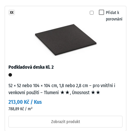
znatelné
přibližně
tlumení
Přidat k
XX
2
Třída
porovnání
mm
protiskluznosti
je
DS (EN 14041) -
vyrobena
Hodnota
z
stupnice 2 =
nového
Součinitel
EPDM
tření cca 0,38
granulátu
Podkladová deska Kl. 2
Odolnost
(etylen-
proti oděru
propylen-
– Odolnost
dien
52 × 52 nebo 104 × 104 cm, 1,8 nebo 2,8 cm – pro vnitřní i
proti
monomer),
venkovní použití – Tlumení ★★, Únosnost ★★
abrazivnímu
průbarveno
opotřebení
213,00 Kč / Kus
v
– Hodnota
788,89 Kč / m²
hmotě
stupnice 3 =
"velmi
a
Zobrazit produkt
dobrá" (BS
spojeného