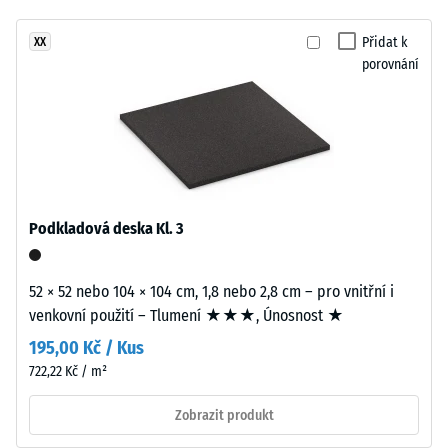
24
žádný
blød
hodinách
produkt
og
Přidat k
XX
odlehčení
pro
porovnání
rolig
(BS 7188)
porovnání.
farvesammensætning.
Zjevná
hustota
Materiál
-
hodnota
–
stupnice
Složení
4 = 900
a
Podkladová deska Kl. 3
až 1000
struktura
kg/m³
52 × 52 nebo 104 × 104 cm, 1,8 nebo 2,8 cm – pro vnitřní i
Tlumení
Výrobek
venkovní použití – Tlumení ★★★, Únosnost ★
nárazů,
má
vibrací a
195,00 Kč / Kus
dvouvrstvou
kročejového
722,22 Kč / m²
konstrukci.
hluku –
Nášlapná
Hodnota
Zobrazit produkt
vrstva
stupnice 1 =
tlošťky