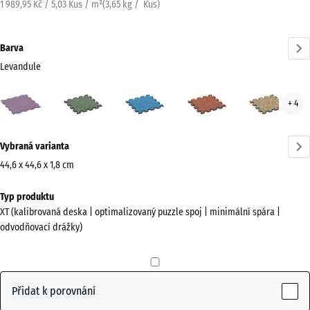
1 989,95 Kč / 5,03 Kus / m²
(
3,65
kg
/ Kus)
Barva
Levandule
Levandule
Anglický
Atlantik
Etna
Rata
+ 4
(active)
trávník
Více
Vybraná varianta
informací
o
44,6 x 44,6 x 1,8 cm
barvách?
Rozměry
Typ produktu
pro
Zobrazit
XT (kalibrovaná deska | optimalizovaný puzzle spoj | minimální spára |
dopravu
paletu
odvodňovací drážky)
485
barev
x
(active)
Levandule
485
x
Přidat k porovnání
18