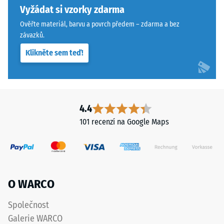
materiál
ze
Vyžádat si vzorky zdarma
deformuje
spodní
Ověřte materiál, barvu a povrch předem – zdarma a bez
při
strany,
závazků.
působení
čímž
definované
Klikněte sem teď!
zůstávají
síly.
spojovací
Malá
prvky
hloubka
zcela
vtisku
neviditelné.
4.4
svědčí
Orientace
101 recenzí na Google Maps
o
desek
vysoké
musí
pevnosti
být
v
zřetelně
tlaku,
vyznačena
O WARCO
zatímco
a
větší
přesně
Společnost
hloubka
dodržena
Galerie WARCO
znamená
při