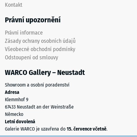
nižší
Kontakt
pokládce
odolnost
pro
Právní upozornění
vůči
zajištění
bodovému
správné
Právní informace
zatížení.
funkce
Zásady ochrany osobních údajů
Taková
systému.
zatížení
Všeobecné obchodní podmínky
mohou
Odstoupení od smlouvy
Struktura
vznikat
spodní
například
WARCO Gallery – Neustadt
strany
vlivem
bot
Showroom a osobní poradenství
s
Adresa
Spodní
vysokými
Klemmhof 9
strana
podpatky,
67433 Neustadt an der Weinstraße
je
nohou
Německo
opatřena
nábytku,
Letní dovolená
čtvercovými
květináčů
Galerie WARCO je uzavřena do
15. července včetně
.
opěrnými
na