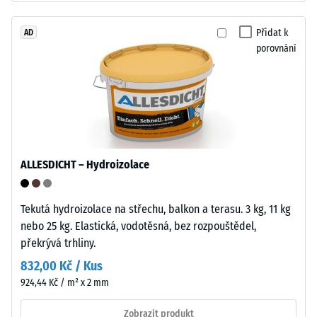
cca
Instalace
0,25
Přidat k
AD
–
mm
porovnání
Zpracování
zbytkového
–
Montáž
vtisku
po
Zaoblené
24
vlnité
hodinách
ALLESDICHT – Hydroizolace
zuby
podobně
odlehčení
jako
(BS
Tekutá hydroizolace na střechu, balkon a terasu. 3 kg, 11 kg
4035
nebo 25 kg. Elastická, vodotěsná, bez rozpouštědel,
7188)
bez
překrývá trhliny.
zaoblení
832,00 Kč / Kus
hran
924,44 Kč / m² x 2 mm
—
vhodné
/ 5
Zobrazit produkt