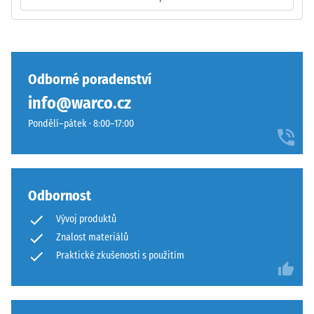
především
jako
vrchní
vrstva
Pevnost
v
Odborné poradenství
v
sendvičovém
tlaku
info@warco.cz
systému.
materiálu
Pravoúhlé
Pondělí–pátek · 8:00–17:00
popisuje
hrany
jeho
zajišťují
odolnost
vlasovou
vůči
spáru
Odbornost
lokálnímu
s
zatížení.
Vývoj produktů
přísnějšími
Udává,
Znalost materiálů
tolerancemi.
do
Desky
Praktické zkušenosti s použitím
jaké
lze
míry
stabilizovat
se
svorkami