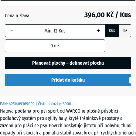
mm
Anglický
trávník
396,00 Kč / Kus
Cena a zľava
Vybraný
rozměr s
-
+
Kus
m²
modrým
Atlantik
ohraničením
0
m²
se používá
pro výpočet
Etna
potřeby
Plánovač plochy – definovat plochu
(pokud není
v údajích o
Ratan
Přidat do košíku
produktu
uvedeno
jinak).
Terakota
EAN:
4251469369009
| Číslo položky:
6900
44,6
Halová podlaha pro psí sport od WARCO je plošně působící
x
podlahový systém pro agility haly, kryté tréninkové prostory a
44,6
Tmavě
zázemí pro práci se psy. Povrch poskytuje jistotu při pohybu, tlumí
x
šedá
dopady při skocích a pomáhá stabilizovat krok při rychlých změnách