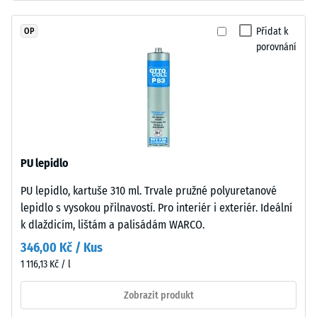
7188)
polyuretanovým
pojivem
Propustnost
Přidat k
OP
stabilizovaným
vody (EN
porovnání
proti
12616) –
UV
Hodnocení
2 =
záření.
Infiltrace až
Povrch
10 mm/h
nášlapné
(10 l/h/m²)
vrstvy
je
Protiskluznost
PU lepidlo
uzavřený.
(EN 16165) –
PU lepidlo, kartuše 310 ml. Trvale pružné polyuretanové
Nosnou
Hodnota
lepidlo s vysokou přilnavostí. Pro interiér i exteriér. Ideální
stupnice 3 =
vrstvu
střední
k dlaždicím, lištám a palisádám WARCO.
tvoří
akceptační
jemnozrnný
346,00 Kč / Kus
úhel cca 15°,
černý
1 116,13 Kč / l
skupina R10
gumový
granulát
Zobrazit produkt
Tepelná
z
izolace