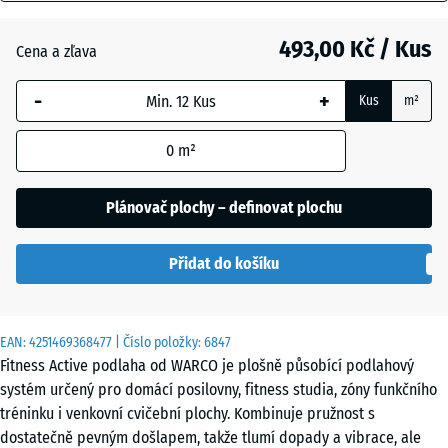
mm
Anglický
trávník
493,00 Kč / Kus
Cena a zľava
Vybraný
rozměr s
-
+
Kus
m²
modrým
Atlantik
ohraničením
0
m²
se používá
pro výpočet
Etna
potřeby
Plánovač plochy – definovat plochu
(pokud není
v údajích o
Levandule
Přidat do košíku
produktu
uvedeno
jinak).
Ratan
EAN:
4251469368477
| Číslo položky:
6847
44,6
Fitness Active podlaha od WARCO je plošně působící podlahový
x
systém určený pro domácí posilovny, fitness studia, zóny funkčního
44,6
Terakota
tréninku i venkovní cvičební plochy. Kombinuje pružnost s
×
dostatečně pevným došlapem, takže tlumí dopady a vibrace, ale