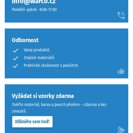
info@warco.cz
konkrétního
Desky
Pondělí–pátek · 8:00–17:00
produktu
lze
používá
stabilizovat
WARCO
svorkami
stupnici
ze
od
Odbornost
spodní
1
strany,
Vývoj produktů
do
čímž
Znalost materiálů
5,
zůstávají
Praktické zkušenosti s použitím
přičemž
spojovací
každá
prvky
hodnota
zcela
na
neviditelné.
Vyžádat si vzorky zdarma
stupnici
Orientace
odpovídá
desek
Ověřte materiál, barvu a povrch předem – zdarma a bez
určitému
musí
závazků.
hustotnímu
být
Klikněte sem teď!
rozmezí.
zřetelně
Například
vyznačena