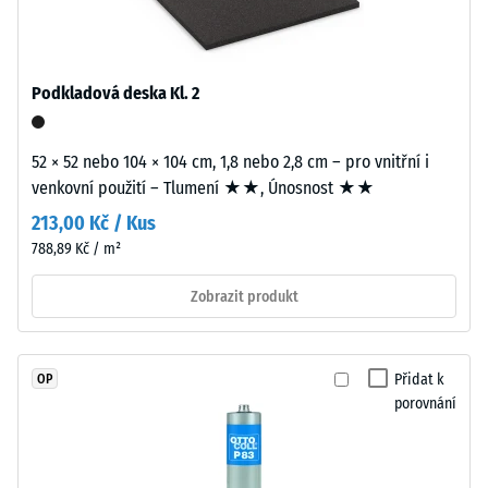
polyuretanovým
stupnice 4 =
pojivem
střední
stabilizovaným
akceptační
proti
úhel cca 16°,
Podkladová deska Kl. 2
UV
skupina R10
záření.
Tepelná
52 × 52 nebo 104 × 104 cm, 1,8 nebo 2,8 cm – pro vnitřní i
Povrch
izolace
venkovní použití – Tlumení ★★, Únosnost ★★
nášlapné
–
vrstvy
213,00 Kč / Kus
Hodnota
má
stupnice
788,89 Kč / m²
otevřeně
3 =
porézní
Tepelná
Zobrazit produkt
vodivost
strukturu.
cca 0,11
Nosnou
W/(m·K)
vrstvu
Přidat k
OP
tvoří
porovnání
Mrazuvzdorný
černý
Zjevná
gumový
hustota
granulát