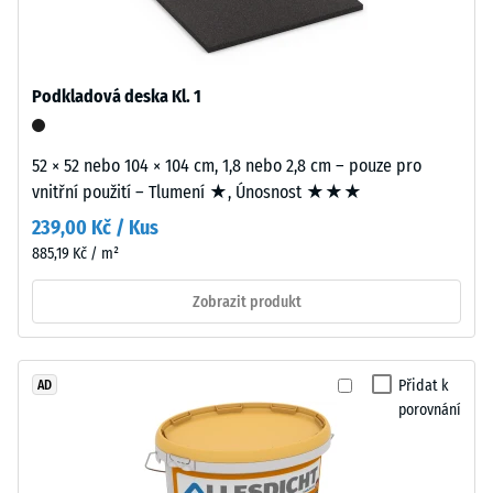
standardní
Zdánlivá
objemovou
hustota
hustotu.
Podkladová deska Kl. 1
materiálu
popisuje
Instalace
poměr
52 × 52 nebo 104 × 104 cm, 1,8 nebo 2,8 cm – pouze pro
–
mezi
vnitřní použití – Tlumení ★, Únosnost ★★★
Zpracování
jeho
–
239,00 Kč / Kus
hmotností
Montáž
885,19 Kč / m²
a
celkovým
Zobrazit produkt
objemem,
Zaoblené
včetně
vlnité
všech
zuby
Přidat k
AD
pórů,
podobně
porovnání
dutin
jako
a
4035
vzduchových
bez