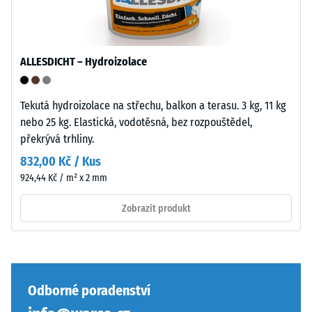
inkluzí.
zaoblení
U
hran
produktů
—
WARCO
vhodné
ALLESDICHT – Hydroizolace
se
především
tato
jako
hodnota
vrchní
Tekutá hydroizolace na střechu, balkon a terasu. 3 kg, 11 kg
obvykle
vrstva
nebo 25 kg. Elastická, vodotěsná, bez rozpouštědel,
pohybuje
v
překrývá trhliny.
mezi
sendvičovém
832,00 Kč / Kus
600
systému.
924,44 Kč / m² x 2 mm
a
Pravoúhlé
1250
hrany
Zobrazit produkt
kg/m³.
zajišťují
Pro
vlasovou
názorné
spáru
znázornění
s
zdánlivé
přísnějšími
Odborné poradenství
hustoty
tolerancemi.