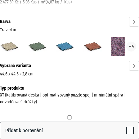
2 477,39 Kč / 5,03 Kus / m²
(
4,87
kg
/ Kus)
Barva
Travertin
Travertin
Anglický
Atlantik
Etna
Leva
+ 4
(active)
trávník
Více
Vybraná varianta
informací
o
44,6 x 44,6 × 2,8 cm
barvách?
Rozměry
Typ produktu
pro
Zobrazit
XT (kalibrovaná deska | optimalizovaný puzzle spoj | minimální spára |
dopravu
paletu
odvodňovací drážky)
485
barev
x
(active)
Travertin
485
x
Přidat k porovnání
28