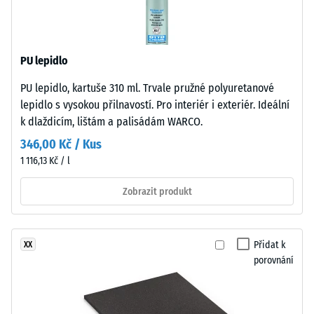
z
-
recyklovaných
hodnota
pneumatik
stupnice
PU lepidlo
(ELT)
se
2
PU lepidlo, kartuše 310 ml. Trvale pružné polyuretanové
střední
=
lepidlo s vysokou přilnavostí. Pro interiér i exteriér. Ideální
zrnitostí,
k dlaždicím, lištám a palisádám WARCO.
780
spojený
346,00 Kč / Kus
polyuretanovým
až
1 116,13 Kč / l
pojivem.
840
ELT
Zobrazit produkt
kg/m³
znamená
„End
of
Přidat k
XX
Life
porovnání
Tyres".
/ 5
Nosná
vrstva
má