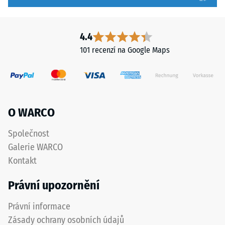
hodnota
a
stupnice
přesně
2
dodržena
4.4
představuje
při
101 recenzí na Google Maps
zdánlivou
pokládce
hustotu
pro
mezi
zajištění
780
správné
a
funkce
O WARCO
840
systému.
kg/m³.
Společnost
Fyzikální
Galerie WARCO
Struktura
hustota,
Kontakt
spodní
také
strany
nazývaná
Právní upozornění
hmotnostní
hustota,
Právní informace
naopak
Zásady ochrany osobních údajů