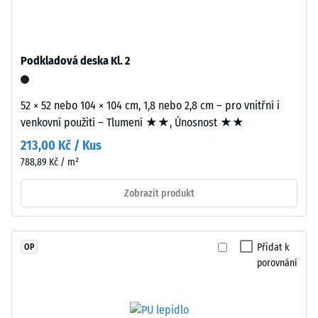
polyuretanovým
stupnice 4 =
pojivem
střední
stabilizovaným
akceptační
proti
úhel cca 16°,
Podkladová deska Kl. 2
UV
skupina R10
záření.
Tepelná
52 × 52 nebo 104 × 104 cm, 1,8 nebo 2,8 cm – pro vnitřní i
Povrch
izolace
venkovní použití – Tlumení ★★, Únosnost ★★
nášlapné
–
vrstvy
213,00 Kč / Kus
Hodnota
má
stupnice
788,89 Kč / m²
otevřeně
3 =
porézní
Tepelná
Zobrazit produkt
vodivost
strukturu.
cca 0,11
Nosnou
W/(m·K)
vrstvu
Přidat k
OP
tvoří
porovnání
Mrazuvzdorný
černý
Zjevná
gumový
hustota
granulát