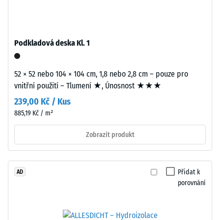
standardní
Zdánlivá
objemovou
hustota
hustotu.
Podkladová deska Kl. 1
materiálu
popisuje
Instalace
poměr
52 × 52 nebo 104 × 104 cm, 1,8 nebo 2,8 cm – pouze pro
–
mezi
vnitřní použití – Tlumení ★, Únosnost ★★★
Zpracování
jeho
–
239,00 Kč / Kus
hmotností
Montáž
885,19 Kč / m²
a
celkovým
Zobrazit produkt
objemem,
včetně
všech
Přidat k
AD
pórů,
porovnání
dutin
a
Zaoblené
vzduchových
vlnité