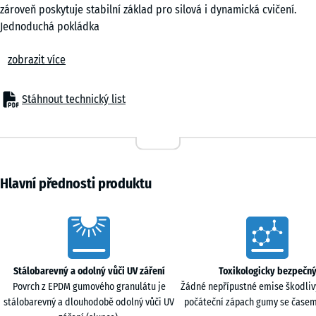
2,8
žula
zároveň poskytuje stabilní základ pro silová i dynamická cvičení.
cm
Jednoduchá pokládka
Dlaždice se pokládají volně na rovný a nosný podklad bez pevného
zobrazit více
Travertin
kotvení. Přesně kalibrované puzzle spojení drží jednotlivé prvky ve
44,6
správné poloze a vytváří téměř neviditelnou vlasovou spáru. Bez
x
zkosení hran působí plocha kompaktně a bez rušivých přechodů.
Stáhnout technický list
44,6
Přířezy lze provádět běžným nářadím a jednotlivé dílce je možné
- 59,00 Kč
Šedá
x
kdykoli vyměnit nebo doplnit bez demontáže celé plochy.
žula
1,8
Ochrana podkladu a útlum hluku
cm
Systém chrání podklad před tlakem a mechanickým namáháním od
činek, stojanů a tréninkového vybavení. Zároveň omezuje přenos
Hlavní přednosti produktu
kročejového hluku, vibrací a rázů do konstrukce budovy. To je
97,1
významné zejména v domácích posilovnách v bytových domech, kde
Characteristics
x
se zvuky mohou přenášet do sousedních místností nebo podlaží.
97,1
Protiskluzový povrch a komfort při cvičení
+ 1 149,00 Kč
×
Povrch s jemnou strukturou zajišťuje jistý kontakt obuvi i bosé nohy
Stálobarevný a odolný vůči UV záření
Toxikologicky bezpečn
1,8
s podkladem ve všech tréninkových polohách. Tlaková pružnost
Povrch z EPDM gumového granulátu je
Žádné nepřípustné emise škodliv
cm
ulevuje kloubům při dopadech a změnách směru. Podlaha tak
stálobarevný a dlouhodobě odolný vůči UV
počáteční zápach gumy se časem
podporuje kontrolu pohybu při dynamickém tréninku i stabilitu při