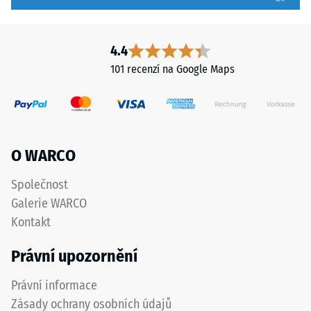
hodnota
desek
stupnice
musí
2
být
4.4
představuje
zřetelně
101 recenzí na Google Maps
zdánlivou
vyznačena
hustotu
a
mezi
přesně
780
dodržena
a
při
O WARCO
840
pokládce
kg/m³.
pro
Společnost
Fyzikální
zajištění
Galerie WARCO
hustota,
správné
Kontakt
také
funkce
nazývaná
systému.
Právní upozornění
hmotnostní
hustota,
Právní informace
Struktura
naopak
Zásady ochrany osobních údajů
spodní