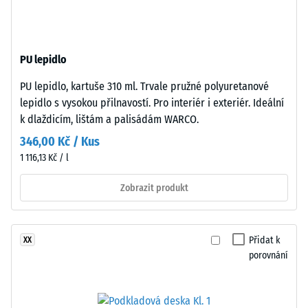
z
-
recyklovaných
hodnota
pneumatik
stupnice
PU lepidlo
(ELT)
se
2
PU lepidlo, kartuše 310 ml. Trvale pružné polyuretanové
střední
=
lepidlo s vysokou přilnavostí. Pro interiér i exteriér. Ideální
zrnitostí,
k dlaždicím, lištám a palisádám WARCO.
780
spojený
346,00 Kč / Kus
polyuretanovým
až
1 116,13 Kč / l
pojivem.
840
ELT
Zobrazit produkt
kg/m³
znamená
„End
of
Přidat k
XX
Life
porovnání
Tyres".
/ 5
Nosná
vrstva
má