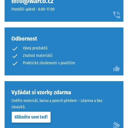
info@warco.cz
konkrétního
vlasovou
Pondělí–pátek · 8:00–17:00
produktu
spáru
používá
s
WARCO
přísnějšími
stupnici
tolerancemi.
od
Odbornost
Desky
1
lze
Vývoj produktů
do
stabilizovat
Znalost materiálů
5,
svorkami
Praktické zkušenosti s použitím
přičemž
ze
každá
spodní
hodnota
strany,
na
čímž
Vyžádat si vzorky zdarma
stupnici
zůstávají
odpovídá
spojovací
Ověřte materiál, barvu a povrch předem – zdarma a bez
určitému
prvky
závazků.
hustotnímu
zcela
Klikněte sem teď!
rozmezí.
neviditelné.
Například
Orientace