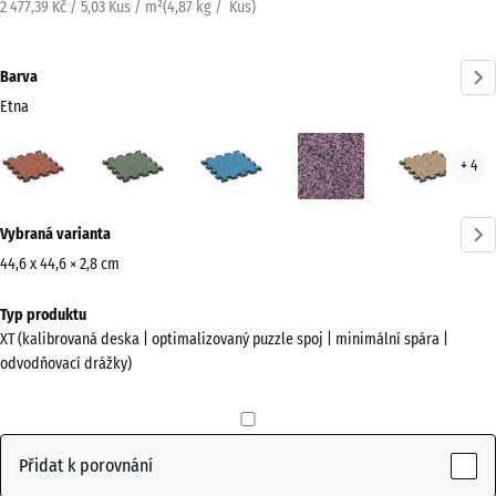
2 477,39 Kč / 5,03 Kus / m²
(
4,87
kg
/ Kus)
Barva
Etna
Etna
Anglický
Atlantik
Levandule
Rata
+ 4
(active)
trávník
Více
Vybraná varianta
informací
o
44,6 x 44,6 × 2,8 cm
barvách?
Rozměry
Typ produktu
pro
Zobrazit
XT (kalibrovaná deska | optimalizovaný puzzle spoj | minimální spára |
dopravu
paletu
odvodňovací drážky)
485
barev
x
(active)
Etna
485
x
Přidat k porovnání
28