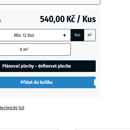
vá
m
540,00 Kč / Kus
a
t
+
Kus
m²
í
+ 13,00 Kč
0
m²
Plánovač plochy – definovat plochu
Přidat do košíku
technický list