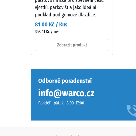
plastová mřížka pro zpevnění cest,
7188)
pojivem.
vjezdů, parkovišť a jako ideální
ELT
podklad pod gumové dlaždice.
znamená
81,00 Kč / Kus
„End
358,41 Kč / m²
of
2 / 5
Life
Zobrazit produkt
Tyres"
a
označuje
Pevnost
pryžový
v
granulát
Odborné poradenství
tlaku
získaný
info@warco.cz
materiál
recyklací
popisuje
použitých
Pondělí–pátek · 8:00–17:00
jeho
pneumatik.
odolnost
Nášlapná
vůči
vrstva
lokálním
z