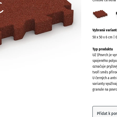
Cihlově červená
Cihlo
červ
(acti
Více
Vybraná variant
informací
o
50 x 50 x 6 cm | 
barvách?
Rozměry
Typ produktu
pro
Zobrazit
UZ (Povrch je vy
dopravu
paletu
spojeného polyu
540
barev
označuje pryžový
x
tvoří směs přír
Cihlově
540
U černých a antr
červená
x
varianty využíva
granule na povr
60
mm
Antracit
Vybraný
rozměr s
Přidat k po