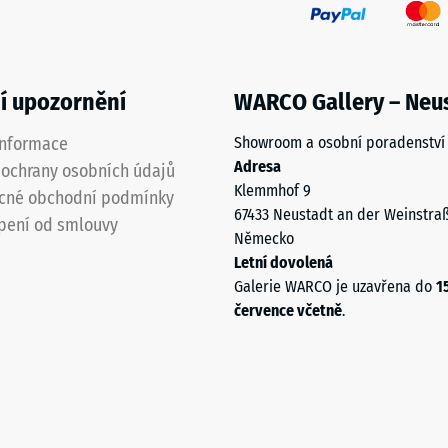
í upozornění
WARCO Gallery – Neu
informace
Showroom a osobní poradenství
Adresa
je
ochrany osobních údajů
Klemmhof 9
cné obchodní podmínky
67433 Neustadt an der Weinstra
í
pení od smlouvy
Německo
ané
Letní dovolená
Galerie WARCO je uzavřena do
1
července včetně
.