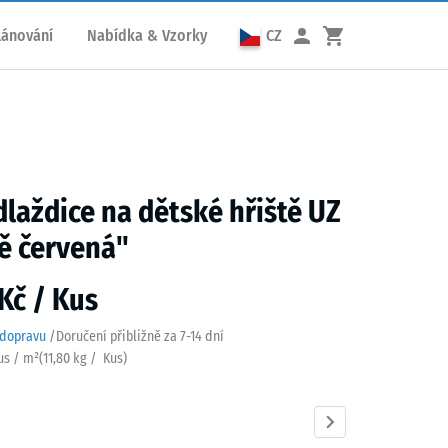
lánování
Nabídka & Vzorky
CZ
dlaždice na dětské hřiště UZ
ě červená"
Kč / Kus
 dopravu
/
Doručení přibližně za
7-14 dní
Kus / m²
(
11,80
kg
/ Kus)