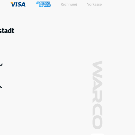
stadt
ße
5.