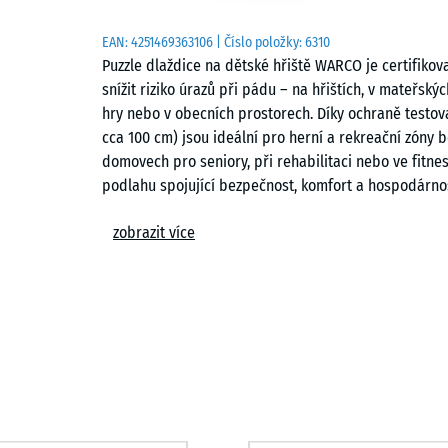
EAN:
4251469363106
| Číslo položky:
6310
Puzzle dlaždice na dětské hřiště WARCO je certifiko
snížit riziko úrazů při pádu – na hřištích, v mateřsk
hry nebo v obecních prostorech. Díky ochraně testov
cca 100 cm) jsou ideální pro herní a rekreační zóny b
domovech pro seniory, při rehabilitaci nebo ve fitn
podlahu spojující bezpečnost, komfort a hospodárno
Typické použití
zobrazit více
– Herní plochy pro malé děti, balanční a pohybové z
– Školní a obecní hřiště
– Terasy s herními prvky nebo odpočinkové plochy
– Fitness a outdoor fitness zóny