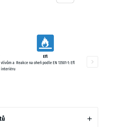
3,00 Kč
Efl
 vlivům a
Reakce na oheň podle EN 13501-1: Efl
 interiéru
5,00 Kč
tů