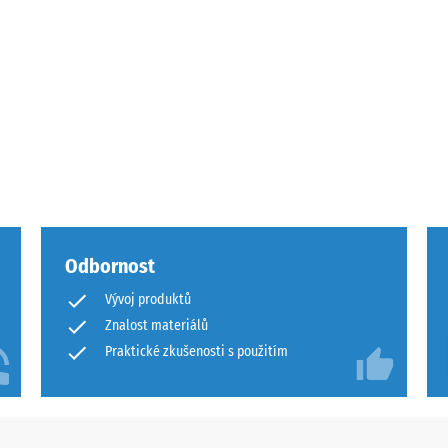
Odbornost
Vývoj produktů
u
Znalost materiálů
Praktické zkušenosti s použitím
u