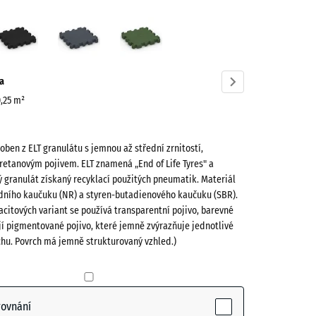
vě
Antracit
Břidlicová
Travní
ená
šedá
zelená
ve)
a
0,25 m²
roben z ELT granulátu s jemnou až střední zrnitostí,
retanovým pojivem. ELT znamená „End of Life Tyres" a
 granulát získaný recyklací použitých pneumatik. Materiál
odního kaučuku (NR) a styren-butadienového kaučuku (SBR).
acitových variant se používá transparentní pojivo, barevné
(active)
jí pigmentované pojivo, které jemně zvýrazňuje jednotlivé
chu. Povrch má jemně strukturovaný vzhled.)
- 12,00 Kč
rovnání