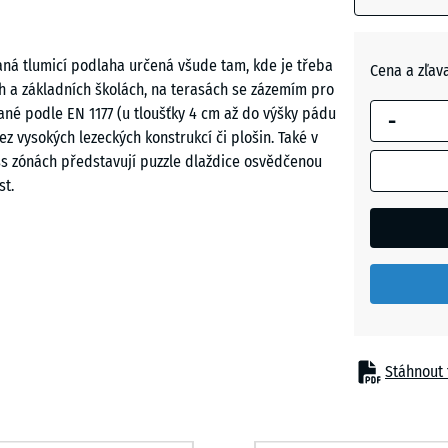
modrým
Břidlico
ohraničení
šedá
se používá
vaná tlumicí podlaha určená všude tam, kde je třeba
Cena a zľav
pro výpoče
ých a základních školách, na terasách se zázemím pro
potřeby
ané podle EN 1177 (u tloušťky 4 cm až do výšky pádu
Travní
-
(pokud nen
ez vysokých lezeckých konstrukcí či plošin. Také v
zelená
v údajích o
ess zónách představují puzzle dlaždice osvědčenou
produktu
st.
uvedeno
jinak).
50
óny
x
50
x 6
cm
Stáhnout 
|
0,25
m²