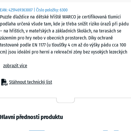
x 3
EAN:
4251469363007
| Číslo položky:
6300
cm
Puzzle dlaždice na dětské hřiště WARCO je certifikovaná tlumicí
|
podlaha určená všude tam, kde je třeba snížit riziko úrazů při pádu
0,25
– na hřištích, v mateřských a základních školách, na terasách se
m²
zázemím pro hry nebo v obecních prostorech. Díky ochraně
testované podle EN 1177 (u tloušťky 4 cm až do výšky pádu cca 100
cm) jsou ideální pro herní a rekreační zóny bez vysokých lezeckých
50
konstrukcí či plošin. Také v domovech pro seniory, při rehabilitaci
x
zobrazit více
nebo ve fitness zónách představují puzzle dlaždice osvědčenou
50
podlahu spojující bezpečnost, komfort a hospodárnost.
x 2
- 68,00 Kč
Typické použití
cm
Stáhnout technický list
– Herní plochy pro malé děti, balanční a pohybové zóny
|
– Školní a obecní hřiště
0,25
– Terasy s herními prvky nebo odpočinkové plochy
m²
– Fitness a outdoor fitness zóny
– Domovy seniorů, rehabilitační a terapeutická zařízení
Hlavní přednosti produktu
Materiál & konstrukce
50
Dlaždice jsou vyrobeny z PU-pojeného gumového granulátu a mají