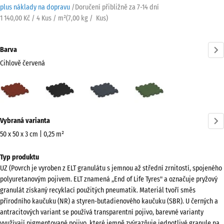
plus náklady na dopravu
/
Doručení přibližně za
7-14 dní
1 140,00 Kč / 4 Kus / m²
(
7,00
kg
/ Kus)
Barva
Cihlově červená
Cihlově
Antracit
Břidlicová
Travní
červená
šedá
zelená
(active)
Více
Vybraná varianta
informací
o
50 x 50 x 3 cm | 0,25 m²
barvách?
Rozměry
Typ produktu
pro
Zobrazit
UZ (Povrch je vyroben z ELT granulátu s jemnou až střední zrnitostí, spojeného
dopravu
paletu
polyuretanovým pojivem. ELT znamená „End of Life Tyres" a označuje pryžový
540
barev
granulát získaný recyklací použitých pneumatik. Materiál tvoří směs
x
přírodního kaučuku (NR) a styren-butadienového kaučuku (SBR). U černých a
Cihlově
540
antracitových variant se používá transparentní pojivo, barevné varianty
(active)
červená
x
využívají pigmentované pojivo, které jemně zvýrazňuje jednotlivé granule na