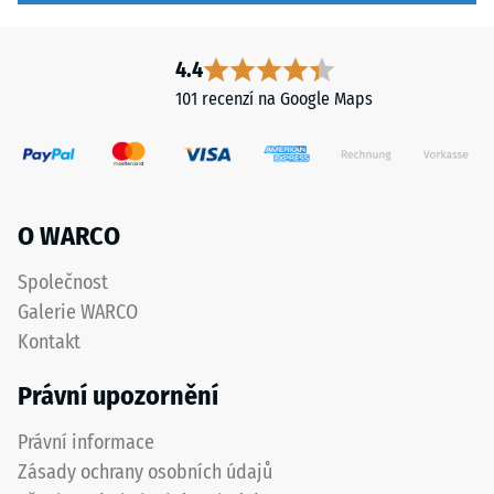
tlaku
černých
a
-
4.4
antracitových
Hodnota
101 recenzí na Google Maps
variant
škály
se
používá
2
transparentní
=
pojivo.
cca
O WARCO
0,75
Instalace
Společnost
mm
–
Galerie WARCO
Zpracování
zbytkového
Kontakt
–
vtisku
Montáž
Právní upozornění
po
24
Právní informace
Čtyřstranné
ozubení
Zásady ochrany osobních údajů
hodinách