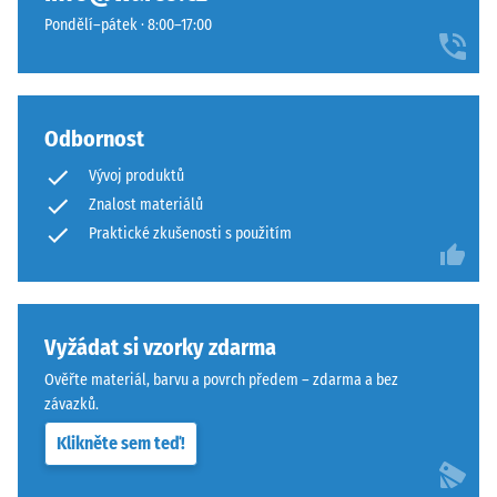
stupnice 4 =
s
posunem o třetinu dlaždice. Protože ozubení leží v polodrážce,
Pondělí–pátek · 8:00–17:00
střední
dobrou
spára neprochází až k nosné vrstvě a podklad zůstává v celé
akceptační
odolností
ploše zakrytý.
úhel cca 16°,
proti
skupina R10
opotřebení.
Odbornost
Spodní
Tepelná
izolace
vrstva
Vývoj produktů
–
z
Znalost materiálů
Hodnota
hrubšího
Praktické zkušenosti s použitím
stupnice
granulátu
3 =
podporuje
Tepelná
pružnost,
vodivost
tlumení
cca 0,11
Vyžádat si vzorky zdarma
nárazů
W/(m·K)
Ověřte materiál, barvu a povrch předem – zdarma a bez
a
závazků.
Mrazuvzdorný
dobrou
propustnost
Pevnost
Klikněte sem teď!
vody.
v
U