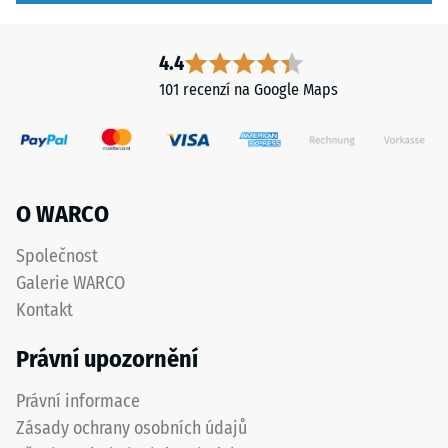
tlaku
černých
a
-
4.4
antracitových
Hodnota
101 recenzí na Google Maps
variant
škály
se
používá
2
transparentní
=
pojivo.
cca
O WARCO
0,75
Instalace
Společnost
mm
–
Galerie WARCO
Zpracování
zbytkového
Kontakt
–
vtisku
Montáž
Právní upozornění
po
24
Právní informace
Čtyřstranné
ozubení
Zásady ochrany osobních údajů
hodinách