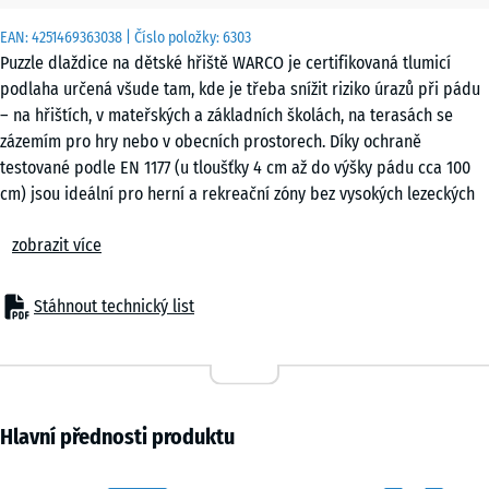
x 4
EAN:
4251469363038
| Číslo položky:
6303
cm
Puzzle dlaždice na dětské hřiště WARCO je certifikovaná tlumicí
|
podlaha určená všude tam, kde je třeba snížit riziko úrazů při pádu
0,25
– na hřištích, v mateřských a základních školách, na terasách se
m²
zázemím pro hry nebo v obecních prostorech. Díky ochraně
testované podle EN 1177 (u tloušťky 4 cm až do výšky pádu cca 100
cm) jsou ideální pro herní a rekreační zóny bez vysokých lezeckých
50
konstrukcí či plošin. Také v domovech pro seniory, při rehabilitaci
x
zobrazit více
nebo ve fitness zónách představují puzzle dlaždice osvědčenou
50
podlahu spojující bezpečnost, komfort a hospodárnost.
x 2
- 151,00 Kč
Typické použití
cm
Stáhnout technický list
– Herní plochy pro malé děti, balanční a pohybové zóny
|
– Školní a obecní hřiště
0,25
– Terasy s herními prvky nebo odpočinkové plochy
m²
– Fitness a outdoor fitness zóny
– Domovy seniorů, rehabilitační a terapeutická zařízení
Hlavní přednosti produktu
Materiál & konstrukce
50
Dlaždice jsou vyrobeny z PU-pojeného gumového granulátu a mají