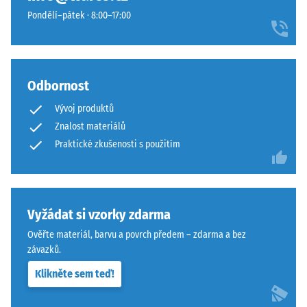
stupnice 4 =
s
posunem o třetinu dlaždice. Protože ozubení leží v polodrážce,
Pondělí–pátek · 8:00–17:00
střední
dobrou
spára neprochází až k nosné vrstvě a podklad zůstává v celé
akceptační
odolností
ploše zakrytý.
úhel cca 16°,
proti
skupina R10
opotřebení.
Odbornost
Spodní
Tepelná
izolace
vrstva
Vývoj produktů
–
z
Znalost materiálů
Hodnota
hrubšího
Praktické zkušenosti s použitím
stupnice
granulátu
4 =
podporuje
Tepelná
pružnost,
vodivost
tlumení
cca 0,09
Vyžádat si vzorky zdarma
nárazů
W/(m·K)
Ověřte materiál, barvu a povrch předem – zdarma a bez
a
závazků.
Mrazuvzdorný
dobrou
propustnost
Pevnost
Klikněte sem teď!
vody.
v
U