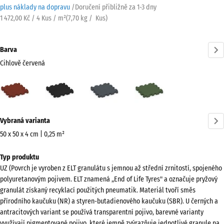
plus náklady na dopravu
/
Doručení přibližně za
1-3 dny
1 472,00 Kč / 4 Kus / m²
(
7,70
kg
/ Kus)
Barva
Cihlově červená
Cihlově
Antracit
Břidlicová
Travní
červená
šedá
zelená
(active)
Více
Vybraná varianta
informací
o
50 x 50 x 4 cm | 0,25 m²
barvách?
Rozměry
Typ produktu
pro
Zobrazit
UZ (Povrch je vyroben z ELT granulátu s jemnou až střední zrnitostí, spojeného
dopravu
paletu
polyuretanovým pojivem. ELT znamená „End of Life Tyres" a označuje pryžový
540
barev
granulát získaný recyklací použitých pneumatik. Materiál tvoří směs
x
přírodního kaučuku (NR) a styren-butadienového kaučuku (SBR). U černých a
Cihlově
540
antracitových variant se používá transparentní pojivo, barevné varianty
(active)
červená
x
využívají pigmentované pojivo, které jemně zvýrazňuje jednotlivé granule na