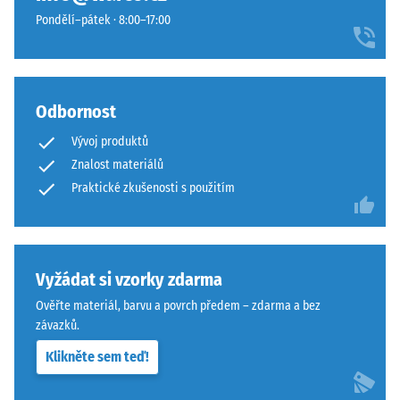
stupnice 4 =
pryžový
posunem o třetinu dlaždice. Protože ozubení leží v polodrážce,
Pondělí–pátek · 8:00–17:00
střední
granulát
spára neprochází až k nosné vrstvě a podklad zůstává v celé
akceptační
získaný
ploše zakrytý.
úhel cca 16°,
recyklací
skupina R10
použitých
Odbornost
pneumatik.
Tepelná
izolace
Nášlapná
Vývoj produktů
–
vrstva
Znalost materiálů
Hodnota
z
Praktické zkušenosti s použitím
stupnice
jemného
5 =
ELT
Tepelná
granulátu
vodivost
vytváří
cca 0,07
Vyžádat si vzorky zdarma
protiskluzový
W/(m·K)
Ověřte materiál, barvu a povrch předem – zdarma a bez
povrch
závazků.
Mrazuvzdorný
s
dobrou
Pevnost
Klikněte sem teď!
odolností
v
proti