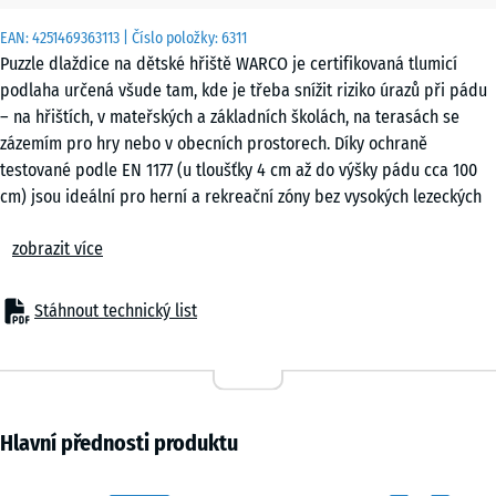
x 6
EAN:
4251469363113
| Číslo položky:
6311
cm
Puzzle dlaždice na dětské hřiště WARCO je certifikovaná tlumicí
|
podlaha určená všude tam, kde je třeba snížit riziko úrazů při pádu
0,25
– na hřištích, v mateřských a základních školách, na terasách se
m²
zázemím pro hry nebo v obecních prostorech. Díky ochraně
testované podle EN 1177 (u tloušťky 4 cm až do výšky pádu cca 100
cm) jsou ideální pro herní a rekreační zóny bez vysokých lezeckých
50
konstrukcí či plošin. Také v domovech pro seniory, při rehabilitaci
x
zobrazit více
nebo ve fitness zónách představují puzzle dlaždice osvědčenou
50
podlahu spojující bezpečnost, komfort a hospodárnost.
x 2
- 324,00 Kč
Typické použití
cm
Stáhnout technický list
– Herní plochy pro malé děti, balanční a pohybové zóny
|
– Školní a obecní hřiště
0,25
– Terasy s herními prvky nebo odpočinkové plochy
m²
– Fitness a outdoor fitness zóny
– Domovy seniorů, rehabilitační a terapeutická zařízení
Hlavní přednosti produktu
Materiál & konstrukce
50
Dlaždice jsou vyrobeny z PU-pojeného gumového granulátu a mají