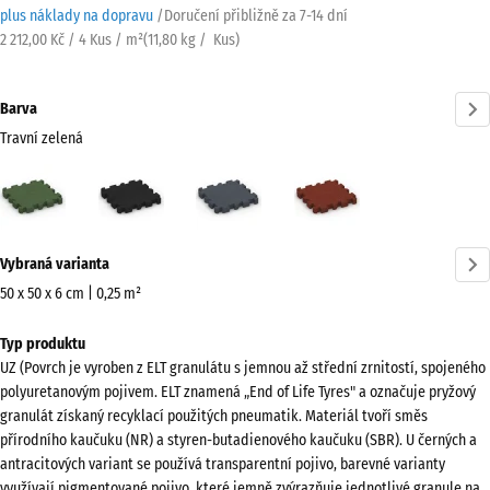
plus náklady na dopravu
/
Doručení přibližně za
7-14 dní
2 212,00 Kč / 4 Kus / m²
(
11,80
kg
/ Kus)
Barva
Travní zelená
Travní
Antracit
Břidlicová
Cihlově
zelená
šedá
červená
(active)
Více
Vybraná varianta
informací
o
50 x 50 x 6 cm | 0,25 m²
barvách?
Rozměry
Typ produktu
pro
Zobrazit
UZ (Povrch je vyroben z ELT granulátu s jemnou až střední zrnitostí, spojeného
dopravu
paletu
polyuretanovým pojivem. ELT znamená „End of Life Tyres" a označuje pryžový
540
barev
granulát získaný recyklací použitých pneumatik. Materiál tvoří směs
x
přírodního kaučuku (NR) a styren-butadienového kaučuku (SBR). U černých a
Travní
540
antracitových variant se používá transparentní pojivo, barevné varianty
(active)
zelená
x
využívají pigmentované pojivo, které jemně zvýrazňuje jednotlivé granule na