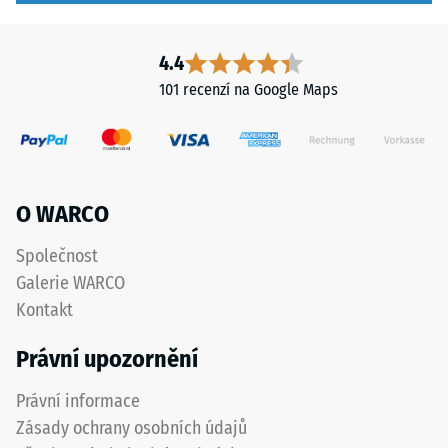
tlaku
opotřebení.
Spodní
-
4.4
vrstva
Hodnota
101 recenzí na Google Maps
z
škály
hrubšího
granulátu
2
podporuje
=
pružnost,
cca
O WARCO
tlumení
nárazů
0,75
Společnost
a
mm
Galerie WARCO
dobrou
zbytkového
propustnost
Kontakt
vody.
vtisku
Právní upozornění
U
po
černých
24
Právní informace
a
Zásady ochrany osobních údajů
antracitových
hodinách