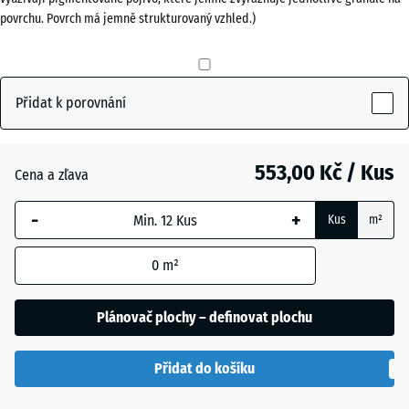
povrchu. Povrch má jemně strukturovaný vzhled.)
60
mm
Antracit
- 25,00 Kč
Vybraný
rozměr s
Přidat k porovnání
modrým
Břidlicová
- 13,00 Kč
ohraničením
šedá
se používá
553,00 Kč / Kus
Cena a zľava
pro výpočet
potřeby
-
+
Cihlově
Kus
m²
(pokud není
- 13,00 Kč
červená
v údajích o
0
m²
produktu
uvedeno
Plánovač plochy – definovat plochu
jinak).
50
Přidat do košíku
x
50