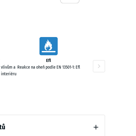
1,00 Kč
Efl
 vlivům a
Reakce na oheň podle EN 13501-1: Efl
 interiéru
3,00 Kč
tů