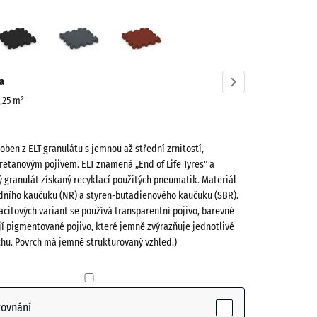
í
Antracit
Břidlicová
Cihlově
á
šedá
červená
ve)
a
0,25 m²
roben z ELT granulátu s jemnou až střední zrnitostí,
retanovým pojivem. ELT znamená „End of Life Tyres" a
 granulát získaný recyklací použitých pneumatik. Materiál
odního kaučuku (NR) a styren-butadienového kaučuku (SBR).
acitových variant se používá transparentní pojivo, barevné
ctive)
jí pigmentované pojivo, které jemně zvýrazňuje jednotlivé
chu. Povrch má jemně strukturovaný vzhled.)
- 26,00 Kč
rovnání