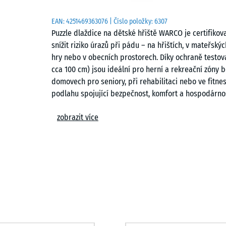
EAN:
4251469363076
| Číslo položky:
6307
Puzzle dlaždice na dětské hřiště WARCO je certifiko
snížit riziko úrazů při pádu – na hřištích, v mateřsk
hry nebo v obecních prostorech. Díky ochraně testov
cca 100 cm) jsou ideální pro herní a rekreační zóny b
domovech pro seniory, při rehabilitaci nebo ve fitn
podlahu spojující bezpečnost, komfort a hospodárno
Typické použití
zobrazit více
– Herní plochy pro malé děti, balanční a pohybové z
– Školní a obecní hřiště
– Terasy s herními prvky nebo odpočinkové plochy
– Fitness a outdoor fitness zóny