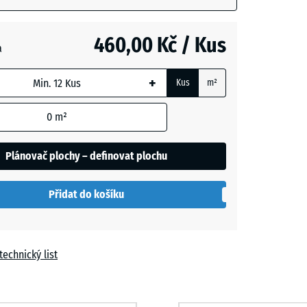
vá
- 13,00 Kč
m
460,00 Kč / Kus
a
t
+
Kus
m²
í
- 13,00 Kč
0
m²
Plánovač plochy – definovat plochu
Přidat do košíku
technický list