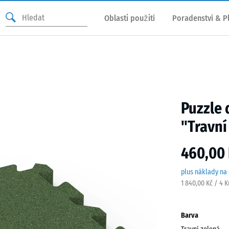
Oblasti použití
Poradenství & P
Puzzle 
"Travní
460,00 
plus náklady na
1 840,00 Kč / 4 
Barva