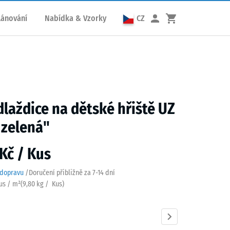
lánování
Nabídka & Vzorky
CZ
dlaždice na dětské hřiště UZ
 zelená"
Kč / Kus
 dopravu
/
Doručení přibližně za
7-14 dní
Kus / m²
(
9,80
kg
/ Kus)