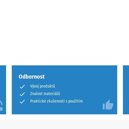
Odbornost
Vývoj produktů
u
Znalost materiálů
Praktické zkušenosti s použitím
u