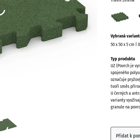
Travní zelená
Travn
zelen
(acti
Více
Vybraná variant
informací
o
50 x 50 x 5 cm | 
barvách?
Rozměry
Typ produktu
pro
Zobrazit
UZ (Povrch je vy
dopravu
paletu
spojeného polyu
540
barev
označuje pryžový
x
tvoří směs přír
Travní
540
U černých a antr
(a
zelená
x
varianty využíva
granule na povr
50
mm
Antracit
Vybraný
rozměr s
Přidat k po