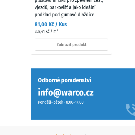
plastová mřížka pro zpevnění cest,
–
7188)
vjezdů, parkovišť a jako ideální
Složení
podklad pod gumové dlaždice.
a
81,00 Kč / Kus
struktura
358,41 Kč / m²
2 / 5
Zobrazit produkt
Povrch
má
dvouvrstvou
Pevnost
konstrukci
v
z
Odborné poradenství
tlaku
ELT
info@warco.cz
materiál
granulátu
popisuje
spojeného
Pondělí–pátek · 8:00–17:00
jeho
polyuretanovým
odolnost
pojivem.
vůči
ELT
lokálním
znamená