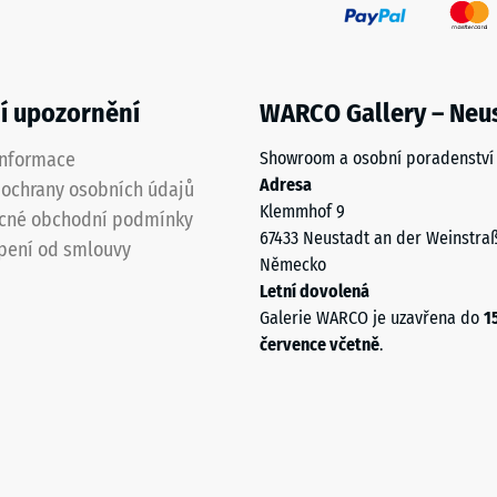
í upozornění
WARCO Gallery – Neu
informace
Showroom a osobní poradenství
Adresa
je
ochrany osobních údajů
Klemmhof 9
cné obchodní podmínky
67433 Neustadt an der Weinstra
í
pení od smlouvy
Německo
ané
Letní dovolená
Galerie WARCO je uzavřena do
1
července včetně
.