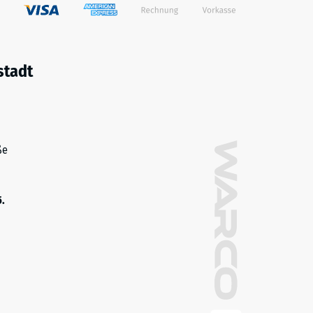
stadt
ße
5.