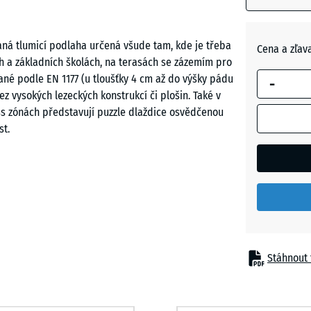
modrým
Břidlico
ohraničení
šedá
se používá
vaná tlumicí podlaha určená všude tam, kde je třeba
Cena a zľav
pro výpoče
ých a základních školách, na terasách se zázemím pro
potřeby
ané podle EN 1177 (u tloušťky 4 cm až do výšky pádu
Cihlově
-
(pokud nen
ez vysokých lezeckých konstrukcí či plošin. Také v
červená
v údajích o
ess zónách představují puzzle dlaždice osvědčenou
produktu
st.
uvedeno
jinak).
50
óny
x
50
x 5
cm
Stáhnout 
|
0,25
m²