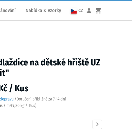
lánování
Nabídka & Vzorky
CZ
dlaždice na dětské hřiště UZ
it"
Kč / Kus
 dopravu
/
Doručení přibližně za
7-14 dní
us / m²
(
9,80
kg
/ Kus)