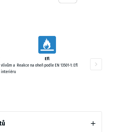
0,00 Kč
Efl
 vlivům a
Reakce na oheň podle EN 13501-1: Efl
 interiéru
1,00 Kč
tů