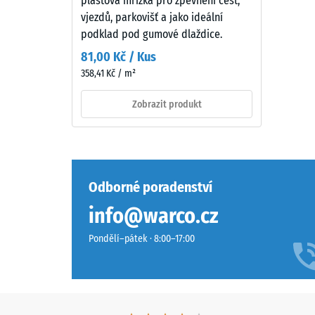
plastová mřížka pro zpevnění cest,
7188)
granulátu
vjezdů, parkovišť a jako ideální
spojeného
podklad pod gumové dlaždice.
polyuretanovým
81,00 Kč / Kus
pojivem.
358,41 Kč / m²
ELT
2 / 5
znamená
Zobrazit produkt
„End
of
Life
Pevnost
Tyres"
v
a
Odborné poradenství
tlaku
označuje
info@warco.cz
materiál
pryžový
popisuje
granulát
Pondělí–pátek · 8:00–17:00
jeho
získaný
odolnost
recyklací
vůči
použitých
lokálním
pneumatik.