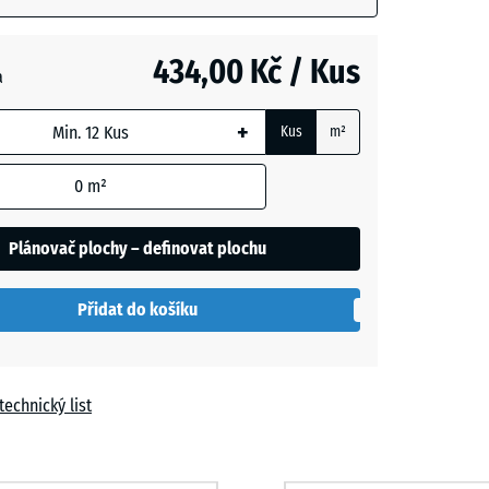
+ 13,00 Kč
m
434,00 Kč / Kus
a
t
+
Kus
m²
í
+ 26,00 Kč
0
m²
Plánovač plochy – definovat plochu
Přidat do košíku
technický list