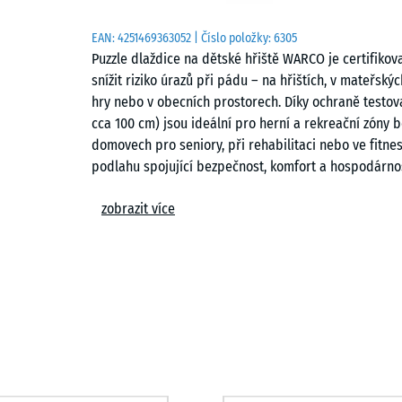
EAN:
4251469363052
| Číslo položky:
6305
Puzzle dlaždice na dětské hřiště WARCO je certifiko
snížit riziko úrazů při pádu – na hřištích, v mateřsk
hry nebo v obecních prostorech. Díky ochraně testov
cca 100 cm) jsou ideální pro herní a rekreační zóny b
domovech pro seniory, při rehabilitaci nebo ve fitn
podlahu spojující bezpečnost, komfort a hospodárno
Typické použití
zobrazit více
– Herní plochy pro malé děti, balanční a pohybové z
– Školní a obecní hřiště
– Terasy s herními prvky nebo odpočinkové plochy
– Fitness a outdoor fitness zóny