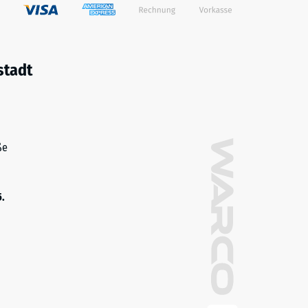
stadt
ße
5.