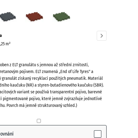
cit
Břidlicová
Cihlově
Travní
ve)
šedá
červená
zelená
a
0,25 m²
roben z ELT granulátu s jemnou až střední zrnitostí,
retanovým pojivem. ELT znamená „End of Life Tyres" a
 granulát získaný recyklací použitých pneumatik. Materiál
odního kaučuku (NR) a styren-butadienového kaučuku (SBR).
(active)
acitových variant se používá transparentní pojivo, barevné
jí pigmentované pojivo, které jemně zvýrazňuje jednotlivé
chu. Povrch má jemně strukturovaný vzhled.)
vá
+ 13,00 Kč
rovnání