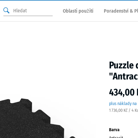
Oblasti použití
Poradenství & P
Puzzle 
"Antrac
434,00 
plus náklady na
1 736,00 Kč / 4 K
Barva