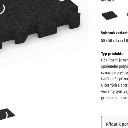
Antracit
Antra
(acti
Více
Vybraná variant
informací
o
50 x 50 x 5 cm | 
barvách?
Rozměry
Typ produktu
pro
Zobrazit
UZ (Povrch je vy
dopravu
paletu
spojeného polyu
540
barev
označuje pryžový
x
tvoří směs přír
Antracit
540
U černých a antr
x
varianty využíva
granule na povr
50
mm
Břidlico
šedá
Vybraný
rozměr s
Přidat k po