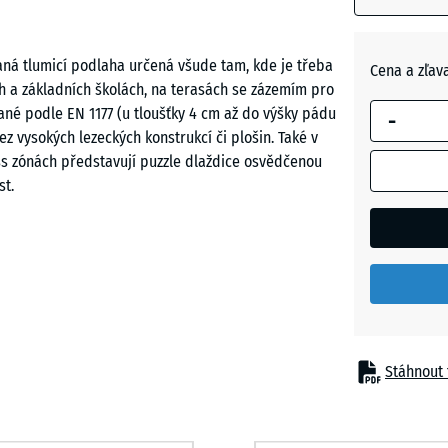
modrým
Cihlově
ohraničení
červená
se používá
vaná tlumicí podlaha určená všude tam, kde je třeba
Cena a zľav
pro výpoče
ých a základních školách, na terasách se zázemím pro
potřeby
ané podle EN 1177 (u tloušťky 4 cm až do výšky pádu
Travní
-
(pokud nen
ez vysokých lezeckých konstrukcí či plošin. Také v
zelená
v údajích o
ess zónách představují puzzle dlaždice osvědčenou
produktu
st.
uvedeno
jinak).
50
óny
x
50
x 5
cm
Stáhnout 
|
0,25
m²