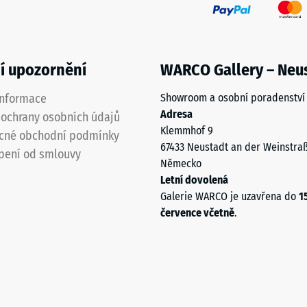
í upozornění
WARCO Gallery – Neu
informace
Showroom a osobní poradenství
Adresa
je
ochrany osobních údajů
Klemmhof 9
cné obchodní podmínky
67433 Neustadt an der Weinstra
í
pení od smlouvy
Německo
ané
Letní dovolená
Galerie WARCO je uzavřena do
1
července včetně
.