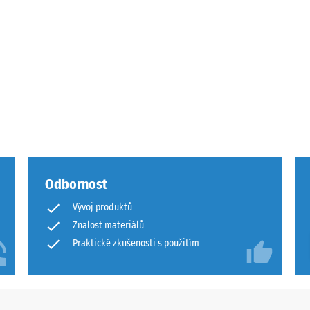
Odbornost
Vývoj produktů
u
Znalost materiálů
Praktické zkušenosti s použitím
u