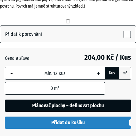
povrchu. Povrch má jemně strukturovaný vzhled.)
20
mm
Břidlicová
+ 13,00 Kč
šedá
Vybraný
rozměr s
Přidat k porovnání
modrým
Cihlově
+ 13,00 Kč
ohraničením
červená
se používá
204,00 Kč / Kus
Cena a zľava
pro výpočet
potřeby
-
+
Travní
Kus
m²
(pokud není
+ 25,00 Kč
zelená
v údajích o
0
m²
produktu
uvedeno
Plánovač plochy – definovat plochu
jinak).
50
Přidat do košíku
x
50