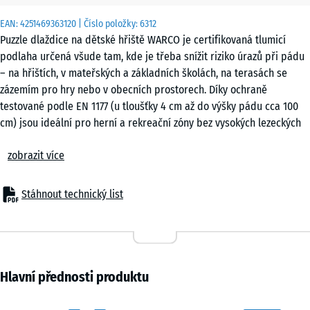
x 2
EAN:
4251469363120
| Číslo položky:
6312
cm
Puzzle dlaždice na dětské hřiště WARCO je certifikovaná tlumicí
|
podlaha určená všude tam, kde je třeba snížit riziko úrazů při pádu
0,25
– na hřištích, v mateřských a základních školách, na terasách se
m²
zázemím pro hry nebo v obecních prostorech. Díky ochraně
testované podle EN 1177 (u tloušťky 4 cm až do výšky pádu cca 100
cm) jsou ideální pro herní a rekreační zóny bez vysokých lezeckých
50
konstrukcí či plošin. Také v domovech pro seniory, při rehabilitaci
x
zobrazit více
nebo ve fitness zónách představují puzzle dlaždice osvědčenou
50
podlahu spojující bezpečnost, komfort a hospodárnost.
x 3
+ 69,00 Kč
Typické použití
cm
Stáhnout technický list
– Herní plochy pro malé děti, balanční a pohybové zóny
|
– Školní a obecní hřiště
0,25
– Terasy s herními prvky nebo odpočinkové plochy
m²
– Fitness a outdoor fitness zóny
– Domovy seniorů, rehabilitační a terapeutická zařízení
Hlavní přednosti produktu
Materiál & konstrukce
50
Dlaždice jsou vyrobeny z PU-pojeného gumového granulátu a mají