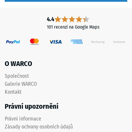
vody.
-
U
Hodnota
4.4
černých
škály
101 recenzí na Google Maps
a
antracitových
2
variant
=
se
cca
používá
O WARCO
transparentní
0,75
pojivo.
mm
Společnost
zbytkového
Galerie WARCO
Instalace
vtisku
Kontakt
–
po
Zpracování
Právní upozornění
–
24
Montáž
Právní informace
hodinách
Zásady ochrany osobních údajů
odlehčení