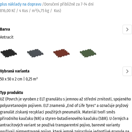
plus náklady na dopravu
/
Doručení přibližně za
7-14 dní
816,00 Kč / 4 Kus / m²
(
4,75
kg
/ Kus)
Barva
Antracit
Antracit
Břidlicová
Cihlově
Travní
(active)
šedá
červená
zelená
Více
Vybraná varianta
informací
o
50 x 50 x 2 cm | 0,25 m²
barvách?
Rozměry
Typ produktu
pro
Zobrazit
UZ (Povrch je vyroben z ELT granulátu s jemnou až střední zrnitostí, spojeného
dopravu
paletu
polyuretanovým pojivem. ELT znamená „End of Life Tyres" a označuje pryžový
540
barev
granulát získaný recyklací použitých pneumatik. Materiál tvoří směs
x
přírodního kaučuku (NR) a styren-butadienového kaučuku (SBR). U černých a
(active)
Antracit
540
antracitových variant se používá transparentní pojivo, barevné varianty
x
využívají pigmentované pojivo, které jemně zvýrazňuje jednotlivé granule na