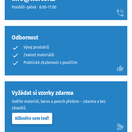
střední
protiskluzový
posunem o třetinu dlaždice. Protože ozubení leží v polodrážce,
Pondělí–pátek · 8:00–17:00
akceptační
povrch
spára neprochází až k nosné vrstvě a podklad zůstává v celé
úhel cca 16°,
s
ploše zakrytý.
skupina R10
dobrou
odolností
Tepelná
Odbornost
izolace
proti
–
opotřebení.
Vývoj produktů
Hodnota
Spodní
Znalost materiálů
stupnice
vrstva
Praktické zkušenosti s použitím
3 =
z
Tepelná
hrubšího
vodivost
granulátu
cca 0,11
podporuje
W/(m·K)
Vyžádat si vzorky zdarma
pružnost,
Mrazuvzdorný
Ověřte materiál, barvu a povrch předem – zdarma a bez
tlumení
závazků.
nárazů
Pevnost
a
Klikněte sem teď!
v
dobrou
tlaku
propustnost