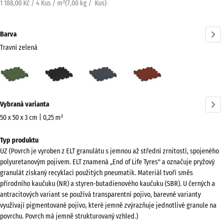
1 188,00 Kč / 4 Kus / m²
(
7,00
kg
/ Kus)
Barva
Travní zelená
Travní
Antracit
Břidlicová
Cihlově
zelená
šedá
červená
(active)
Více
Vybraná varianta
informací
o
50 x 50 x 3 cm | 0,25 m²
barvách?
Rozměry
Typ produktu
pro
Zobrazit
UZ (Povrch je vyroben z ELT granulátu s jemnou až střední zrnitostí, spojeného
dopravu
paletu
polyuretanovým pojivem. ELT znamená „End of Life Tyres" a označuje pryžový
540
barev
granulát získaný recyklací použitých pneumatik. Materiál tvoří směs
x
přírodního kaučuku (NR) a styren-butadienového kaučuku (SBR). U černých a
Travní
540
antracitových variant se používá transparentní pojivo, barevné varianty
(active)
zelená
x
využívají pigmentované pojivo, které jemně zvýrazňuje jednotlivé granule na
povrchu. Povrch má jemně strukturovaný vzhled.)
30