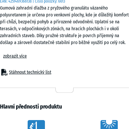
EAN:
4251469366138
| Číslo položky:
6613
cm
Gumová zahradní dlažba z pryžového granulátu vázaného
|
polyuretanem je určena pro venkovní plochy, kde je důležitý komfort
0,25
při chůzi, bezpečný pohyb a přirozené odvodnění. Uplatní se na
m²
terasách, v odpočinkových zónách, na hracích plochách i v okolí
zahradních staveb. Díky pružné struktuře je povrch příjemný na
došlap a zároveň dostatečně stabilní pro běžné využití po celý rok.
50
Stabilní spojení dlaždic
x
zobrazit více
Zámkový spoj typu puzzle po obvodu umožňuje přesné spojení
50
jednotlivých prvků bez použití lepidel nebo spojovacího materiálu.
x 4
+ 83,00 Kč
Dlaždice do sebe zapadají a vytvářejí souvislou plochu. Pokládku lze
cm
Stáhnout technický list
provést v pravidelném rastru nebo s posunem. V případě potřeby
|
lze jednotlivé kusy snadno vyjmout a nahradit.
0,25
Jednoduchá pokládka
m²
Dlažbu lze pokládat na různé typy podkladů, pokud jsou dostatečně
nosné a rovné. Vhodné je štěrkové lože, plastové stabilizační rošty
Hlavní přednosti produktu
nebo pevné podklady, jako je beton, asfalt či zámková dlažba. Není
nutná složitá konstrukce podkladu, což usnadňuje realizaci menších
Characteristics
i větších ploch.