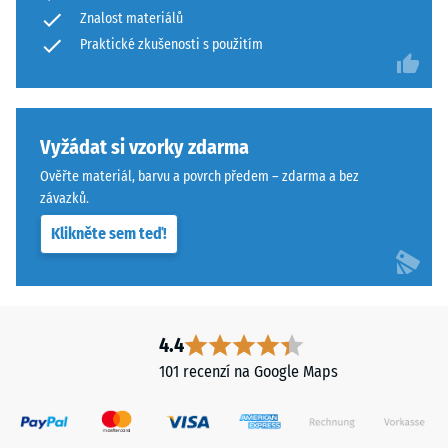
abrazivnímu
Znalost materiálů
má
opotřebení
dvouvrstvou
Praktické zkušenosti s použitím
– Hodnota
stupnice 4 =
konstrukci
"vynikající"
z
(BS 7188)
ELT
granulátu
Vyžádat si vzorky zdarma
Propustnost
spojeného
vody (EN
Ověřte materiál, barvu a povrch předem – zdarma a bez
polyuretanovým
12616) –
závazků.
pojivem.
Hodnocení
Klikněte sem teď!
5 =
ELT
Infiltrace
znamená
cca 1000
„End
mm/h (1000
of
l/h/m²)
Life
4.4
Tyres"
Protiskluznost
101 recenzí na Google Maps
a
(EN 16165) –
Hodnota
označuje
stupnice 4 =
pryžový
střední