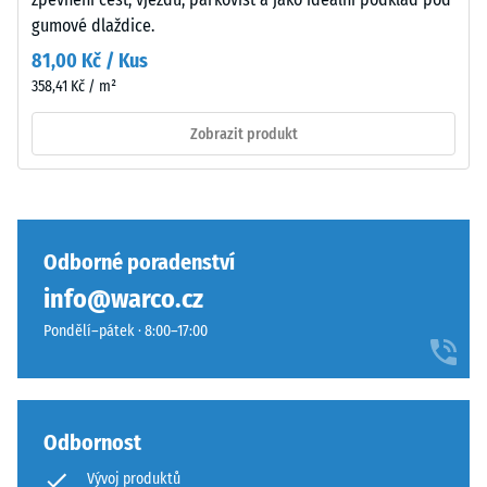
nárazů,
se
gumové dlaždice.
vibrací a
může
kročejového
81,00 Kč / Kus
používáním
hluku –
358,41 Kč / m²
opotřebovat
Hodnota
a
stupnice 3 =
Zobrazit produkt
odstín
výrazné
tlumení
pak
postupně
Třída
ztmavne.
protiskluznosti
DS (EN 14041) -
Odborné poradenství
Hodnota
Materiál
info@warco.cz
stupnice 3 =
–
Součinitel
Pondělí–pátek · 8:00–17:00
Složení
tření cca 0,45
a
Odolnost
struktura
proti oděru
Odbornost
– Odolnost
proti
Vývoj produktů
Povrch