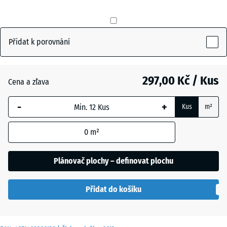
mm
Antracit
- 24,00 Kč
Vybraný
rozměr s
Přidat k porovnání
modrým
Břidlicová
- 12,00 Kč
ohraničením
šedá
se používá
297,00 Kč / Kus
Cena a zľava
pro výpočet
potřeby
-
+
Cihlově
Kus
m²
(pokud není
- 12,00 Kč
červená
v údajích o
0
m²
produktu
uvedeno
Plánovač plochy – definovat plochu
jinak).
50
Přidat do košíku
x
50
x 3