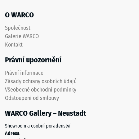
granulát
akceptační
získaný
O WARCO
úhel cca 16°,
recyklací
skupina R10
použitých
Společnost
pneumatik.
Tepelná
Galerie WARCO
izolace
Nášlapná
Kontakt
–
vrstva
Hodnota
z
Právní upozornění
stupnice
jemného
3 =
ELT
Právní informace
Tepelná
granulátu
vodivost
Zásady ochrany osobních údajů
vytváří
cca 0,11
Všeobecné obchodní podmínky
protiskluzový
W/(m·K)
Odstoupení od smlouvy
povrch
Mrazuvzdorný
s
WARCO Gallery – Neustadt
dobrou
Pevnost
odolností
v
Showroom a osobní poradenství
proti
tlaku
Adresa
opotřebení.