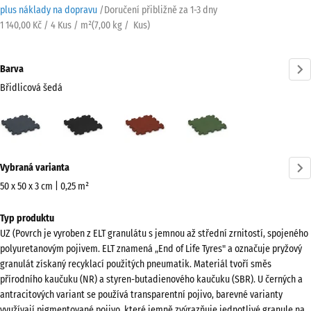
plus náklady na dopravu
/
Doručení přibližně za
1-3 dny
1 140,00 Kč / 4 Kus / m²
(
7,00
kg
/ Kus)
Barva
Břidlicová šedá
Břidlicová
Antracit
Cihlově
Travní
šedá
červená
zelená
(active)
Více
Vybraná varianta
informací
o
50 x 50 x 3 cm | 0,25 m²
barvách?
Rozměry
Typ produktu
pro
Zobrazit
UZ (Povrch je vyroben z ELT granulátu s jemnou až střední zrnitostí, spojeného
dopravu
paletu
polyuretanovým pojivem. ELT znamená „End of Life Tyres" a označuje pryžový
540
barev
granulát získaný recyklací použitých pneumatik. Materiál tvoří směs
x
přírodního kaučuku (NR) a styren-butadienového kaučuku (SBR). U černých a
Břidlicová
540
antracitových variant se používá transparentní pojivo, barevné varianty
(active)
šedá
x
využívají pigmentované pojivo, které jemně zvýrazňuje jednotlivé granule na