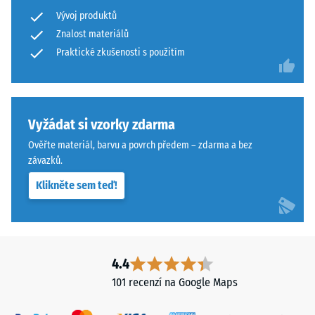
proti
Vývoj produktů
abrazivnímu
Znalost materiálů
Povrch
opotřebení
má
Praktické zkušenosti s použitím
– Hodnota
stupnice 4 =
dvouvrstvou
"vynikající"
konstrukci
(BS 7188)
z
ELT
Vyžádat si vzorky zdarma
Propustnost
granulátu
vody (EN
Ověřte materiál, barvu a povrch předem – zdarma a bez
spojeného
12616) –
závazků.
polyuretanovým
Hodnocení
Klikněte sem teď!
5 =
pojivem.
Infiltrace
ELT
cca 1000
znamená
mm/h (1000
„End
l/h/m²)
of
4.4
Life
Protiskluznost
101 recenzí na Google Maps
Tyres"
(EN 16165) –
Hodnota
a