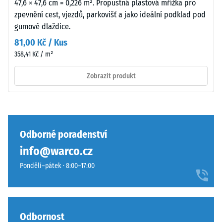
47,6 × 47,6 cm = 0,226 m². Propustná plastová mřížka pro
Tlumení
k
zpevnění cest, vjezdů, parkovišť a jako ideální podklad pod
nárazů,
mírnému
gumové dlaždice.
vibrací a
ztmavnutí,
kročejového
81,00 Kč / Kus
které
hluku –
358,41 Kč / m²
je
Hodnota
u
stupnice 3 =
Zobrazit produkt
tohoto
výrazné
tlumení
tmavého
tónu
Třída
méně
protiskluznosti
výrazné.
DS (EN 14041) -
Odborné poradenství
Hodnota
info@warco.cz
stupnice 3 =
Materiál
Součinitel
Pondělí–pátek · 8:00–17:00
–
tření cca 0,45
Složení
Odolnost
a
proti oděru
struktura
Odbornost
– Odolnost