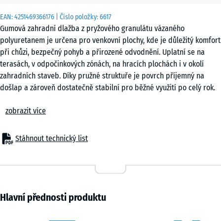
x 3
EAN:
4251469366176
| Číslo položky:
6617
cm
Gumová zahradní dlažba z pryžového granulátu vázaného
|
polyuretanem je určena pro venkovní plochy, kde je důležitý komfort
0,25
při chůzi, bezpečný pohyb a přirozené odvodnění. Uplatní se na
m²
terasách, v odpočinkových zónách, na hracích plochách i v okolí
zahradních staveb. Díky pružné struktuře je povrch příjemný na
došlap a zároveň dostatečně stabilní pro běžné využití po celý rok.
50
Stabilní spojení dlaždic
x
zobrazit více
Zámkový spoj typu puzzle po obvodu umožňuje přesné spojení
50
jednotlivých prvků bez použití lepidel nebo spojovacího materiálu.
x 4
+ 83,00 Kč
Dlaždice do sebe zapadají a vytvářejí souvislou plochu. Pokládku lze
cm
Stáhnout technický list
provést v pravidelném rastru nebo s posunem. V případě potřeby
|
lze jednotlivé kusy snadno vyjmout a nahradit.
0,25
Jednoduchá pokládka
m²
Dlažbu lze pokládat na různé typy podkladů, pokud jsou dostatečně
nosné a rovné. Vhodné je štěrkové lože, plastové stabilizační rošty
Hlavní přednosti produktu
nebo pevné podklady, jako je beton, asfalt či zámková dlažba. Není
nutná složitá konstrukce podkladu, což usnadňuje realizaci menších