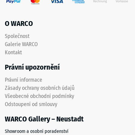
stupnice 4 =
označuje
střední
pryžový
akceptační
granulát
O WARCO
úhel cca 16°,
získaný
skupina R10
recyklací
Společnost
použitých
Tepelná
Galerie WARCO
izolace
pneumatik.
Kontakt
–
Nášlapná
Hodnota
vrstva
Právní upozornění
stupnice
z
3 =
jemného
Právní informace
Tepelná
ELT
vodivost
Zásady ochrany osobních údajů
granulátu
cca 0,11
Všeobecné obchodní podmínky
vytváří
W/(m·K)
Odstoupení od smlouvy
protiskluzový
Mrazuvzdorný
povrch
WARCO Gallery – Neustadt
s
Pevnost
dobrou
v
Showroom a osobní poradenství
odolností