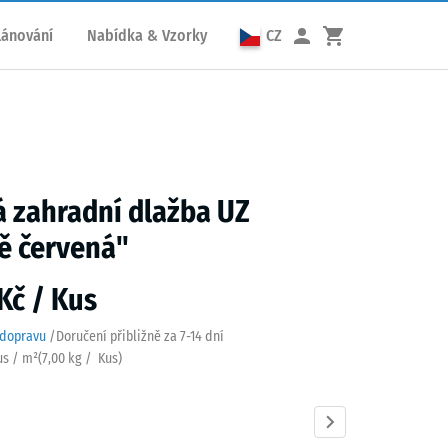
lánování
Nabídka & Vzorky
CZ
 zahradní dlažba UZ
ě červená"
Kč / Kus
 dopravu
/
Doručení přibližně za
7-14 dní
us / m²
(
7,00
kg
/ Kus)