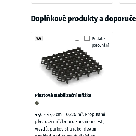
–
Barva
Pevnost
Materiál
Cihlově
Doplňkové produkty a doporučen
a
Zjevná 
červená
struktura
Tlumení
Teplá
Přidat k
WG
Třída pr
porovnání
cihlově
Odolnos
červená
připomíná
Propust
pálenou
Protiskl
terakotu.
Živá
Tepelná 
struktura
Mrazuv
Plastová stabilizační mřížka
granulátu
Pevno
dodává
povrchu
v
47,6 × 47,6 cm = 0,226 m². Propustná
přirozený
plastová mřížka pro zpevnění cest,
tlaku
a
vjezdů, parkovišť a jako ideální
-
zahradní