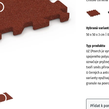
Cihlově červená
Cihlo
červ
(acti
Více
Vybraná variant
informací
o
50 x 50 x 3 cm | 
barvách?
Rozměry
Typ produktu
pro
Zobrazit
UZ (Povrch je vy
dopravu
paletu
spojeného polyu
540
barev
označuje pryžový
x
tvoří směs přír
Cihlově
540
U černých a antr
červená
x
varianty využíva
granule na povr
30
mm
Antracit
Vybraný
rozměr s
Přidat k po