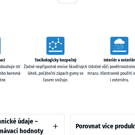
50
ťové vody přímo do podloží. Na spodní straně jsou
x
ok vody. Při pokládce na pevný podklad voda odtéká
50
x 4
+ 83
cm
|
ací
Toxikologicky bezpečný
Interiér a exteriér
0,25
 za sucha i za mokra. Pružnost přispívá k tlumení
obsahuje UV
Žádné nepřípustné emise škodlivých
Odolné vůči povětrnostním
m²
 i pro plochy, kde se pohybují děti nebo domácí
nebo barevná
látek, počáteční zápach gumy se
mrazu. Všestranné použití v
tách.
tne.
časem snižuje.
i exteriéru.
otože nevyžaduje pevné betonové základy a
ný pro vodu, což podporuje přirozené podmínky v
ative
nické údaje –
í nebo opláchnutí vodou zahradní hadicí či
Porovnat více produk
vnávací hodnoty