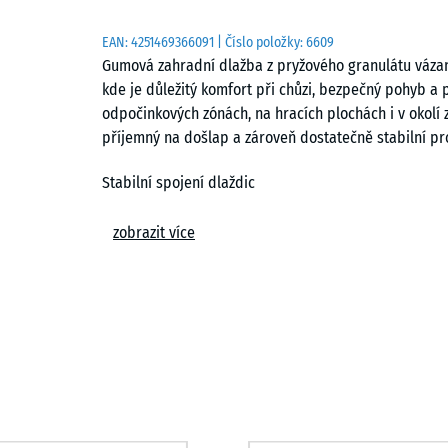
EAN:
4251469366091
| Číslo položky:
6609
Gumová zahradní dlažba z pryžového granulátu vázan
kde je důležitý komfort při chůzi, bezpečný pohyb a 
odpočinkových zónách, na hracích plochách i v okolí 
příjemný na došlap a zároveň dostatečně stabilní pro
Stabilní spojení dlaždic
Zámkový spoj typu puzzle po obvodu umožňuje přesné 
zobrazit více
nebo spojovacího materiálu. Dlaždice do sebe zapadaj
provést v pravidelném rastru nebo s posunem. V pří
nahradit.
Jednoduchá pokládka
Dlažbu lze pokládat na různé typy podkladů, pokud j
lože, plastové stabilizační rošty nebo pevné podklady
nutná složitá konstrukce podkladu, což usnadňuje rea