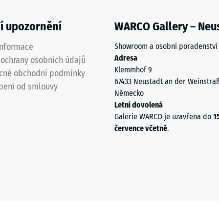
í upozornění
WARCO Gallery – Neu
informace
Showroom a osobní poradenství
Adresa
ochrany osobních údajů
Klemmhof 9
cné obchodní podmínky
67433 Neustadt an der Weinstra
pení od smlouvy
Německo
Letní dovolená
Galerie WARCO je uzavřena do
1
července včetně
.
u
u