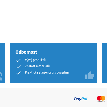
ota
Odbornost
ového
Vývoj produktů
Znalost materiálů
Praktické zkušenosti s použitím
ách
čení