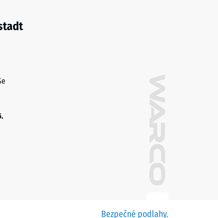
stadt
ße
5.
Bezpečné podlahy.