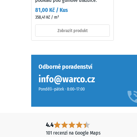
podklad pod gumové dlaždice.
charakter.
Hodn
81,00 Kč / Kus
škály
358,41 Kč / m²
Materiál
2
–
Zobrazit produkt
=
Složení
cca
a
struktura
0,75
mm
Odborné poradenství
zbytk
info@warco.cz
Povrch
vtisku
má
Pondělí–pátek · 8:00–17:00
dvouvrstvou
po
konstrukci
24
z
hodin
ELT
granulátu
odleh
4.4
spojeného
(BS
101 recenzí na Google Maps
polyuretanovým