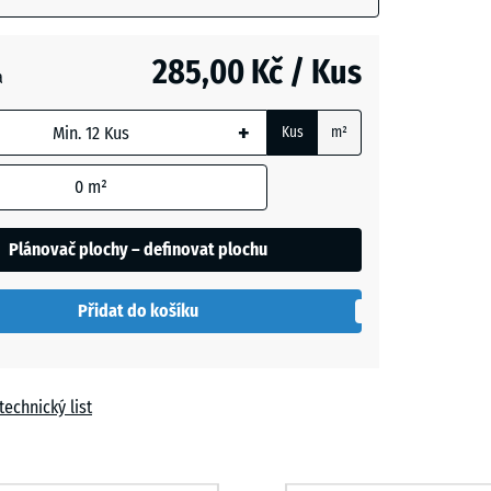
vá
m
285,00 Kč / Kus
a
t
+
Kus
m²
í
+ 12,00 Kč
0
m²
Plánovač plochy – definovat plochu
Přidat do košíku
technický list