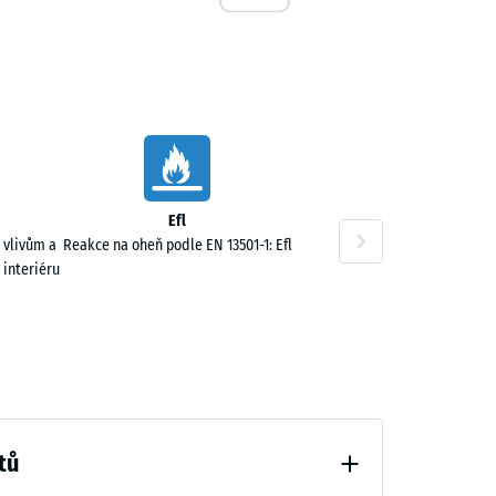
,00 Kč
Efl
 vlivům a
Reakce na oheň podle EN 13501-1: Efl
 interiéru
tů