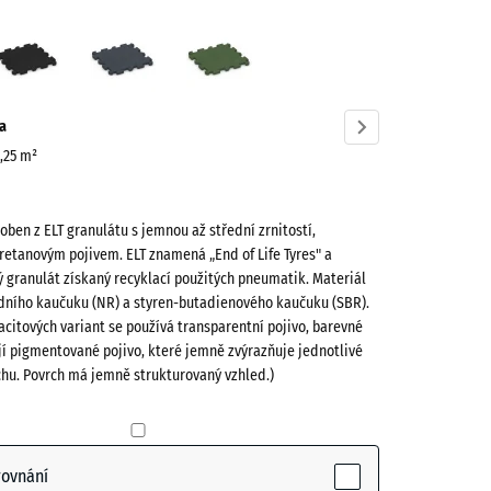
vě
Antracit
Břidlicová
Travní
ená
šedá
zelená
ve)
a
0,25 m²
roben z ELT granulátu s jemnou až střední zrnitostí,
retanovým pojivem. ELT znamená „End of Life Tyres" a
 granulát získaný recyklací použitých pneumatik. Materiál
odního kaučuku (NR) a styren-butadienového kaučuku (SBR).
acitových variant se používá transparentní pojivo, barevné
(active)
jí pigmentované pojivo, které jemně zvýrazňuje jednotlivé
chu. Povrch má jemně strukturovaný vzhled.)
- 12,00 Kč
rovnání