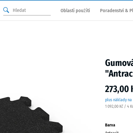
Oblasti použití
Poradenství & P
Gumová
"Antrac
273,00 
plus náklady na
1 092,00 Kč / 4 
Barva