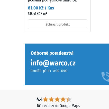
podklad pod gumové dlaždice.
i
Hodn
81,00 Kč / Kus
technicky
škály
358,41 Kč / m²
laděnému
2
prostředí.
Zobrazit produkt
=
cca
Materiál
–
0,75
Složení
mm
Odborné poradenství
a
zbytk
struktura
info@warco.cz
vtisku
Pondělí–pátek · 8:00–17:00
po
Povrch
24
má
hodin
dvouvrstvou
konstrukci
odleh
4.4
z
(BS
101 recenzí na Google Maps
ELT