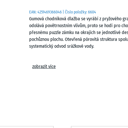
EAN:
4251469366046
| Číslo položky:
6604
Gumová chodníková dlažba se vyrábí z pryžového gr
odolává povětrnostním vlivům, proto se hodí pro chod
přesnému puzzle zámku na okrajích se jednotlivé des
pochůznou plochu. Otevřená pórovitá struktura spolu
systematický odvod srážkové vody.
Stabilní spojení desek
zobrazit více
Puzzle zámek pevně spojuje jednotlivé prvky bez nut
pohromadě a tvoří kompaktní plochu. Pokládku lze p
snadno jako se pokládají, lze desky i rozebrat. V př
zásahu do celé plochy.
Snadná pokládka
Dlažbu lze pokládat na každý trvale únosný podklad,
Možná je také pokládka na nezpevněné vrstvy ve štěrk