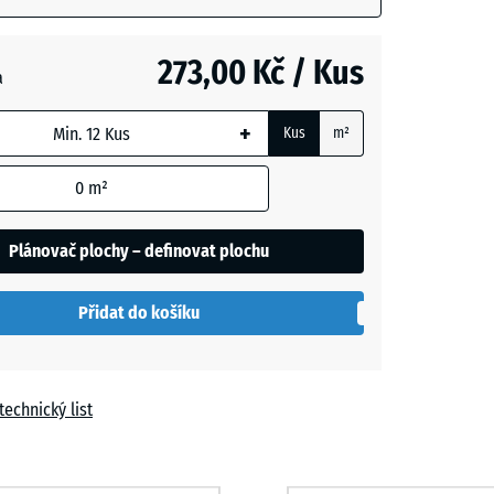
+ 12,00 Kč
m
273,00 Kč / Kus
a
t
+
Kus
m²
í
+ 24,00 Kč
0
m²
Plánovač plochy – definovat plochu
Přidat do košíku
technický list