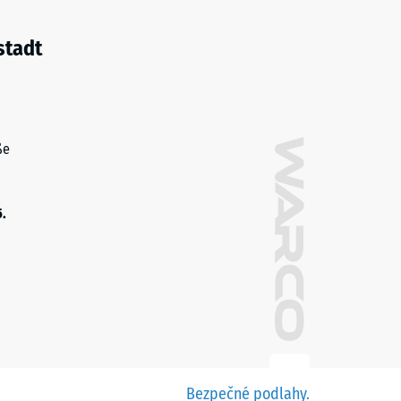
stadt
ße
5.
Bezpečné podlahy.