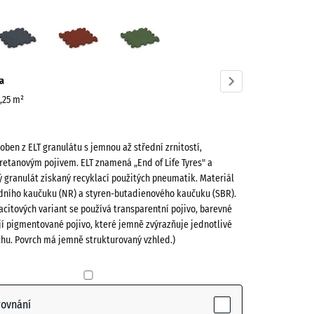
cit
Břidlicová
Cihlově
Travní
ve)
šedá
červená
zelená
a
0,25 m²
roben z ELT granulátu s jemnou až střední zrnitostí,
retanovým pojivem. ELT znamená „End of Life Tyres" a
 granulát získaný recyklací použitých pneumatik. Materiál
odního kaučuku (NR) a styren-butadienového kaučuku (SBR).
(active)
acitových variant se používá transparentní pojivo, barevné
jí pigmentované pojivo, které jemně zvýrazňuje jednotlivé
chu. Povrch má jemně strukturovaný vzhled.)
vá
+ 12,00 Kč
rovnání