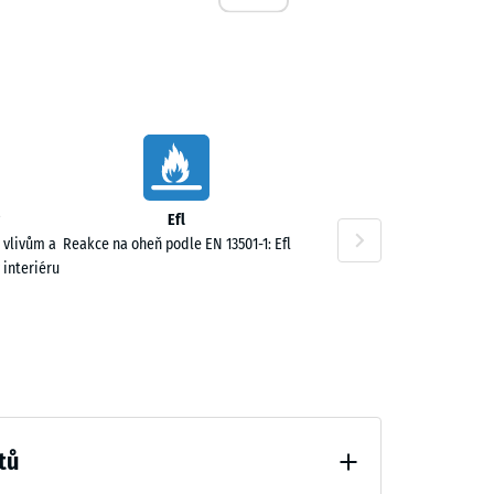
,00 Kč
Efl
 vlivům a
Reakce na oheň podle EN 13501-1: Efl
 interiéru
tů