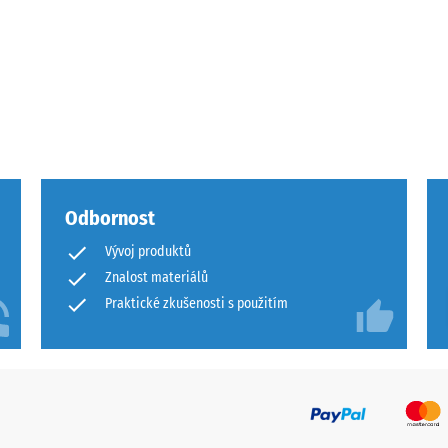
ota
Odbornost
ového
Vývoj produktů
Znalost materiálů
Praktické zkušenosti s použitím
ách
čení