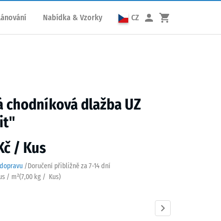
lánování
Nabídka & Vzorky
CZ
 chodníková dlažba UZ
it"
Kč / Kus
 dopravu
/
Doručení přibližně za
7-14 dní
Kus / m²
(
7,00
kg
/ Kus)