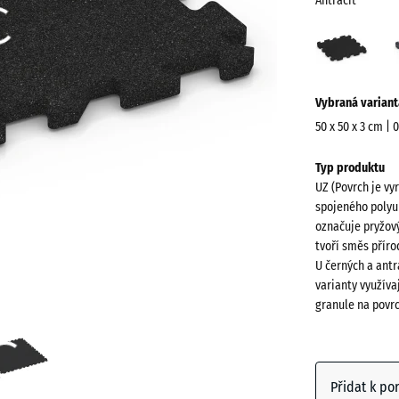
Antracit
Antra
(acti
Více
Vybraná variant
informací
o
50 x 50 x 3 cm | 
barvách?
Rozměry
Typ produktu
pro
Zobrazit
UZ (Povrch je vy
dopravu
paletu
spojeného polyu
540
barev
označuje pryžový
x
tvoří směs přír
Antracit
540
U černých a antr
x
varianty využíva
granule na povr
30
mm
Břidlico
šedá
Vybraný
rozměr s
Přidat k po