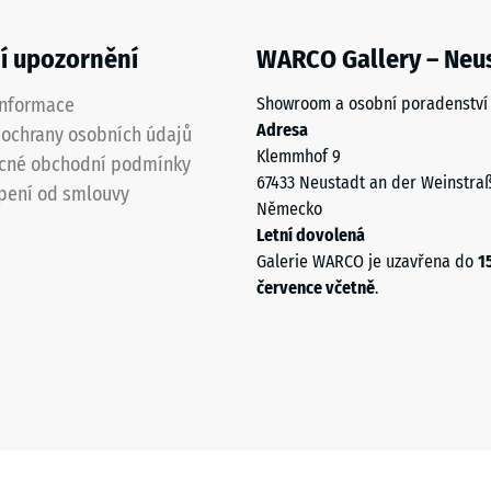
í upozornění
WARCO Gallery – Neu
informace
Showroom a osobní poradenství
Adresa
ochrany osobních údajů
Klemmhof 9
cné obchodní podmínky
67433 Neustadt an der Weinstra
pení od smlouvy
Německo
Letní dovolená
Galerie WARCO je uzavřena do
1
července včetně
.
u
u