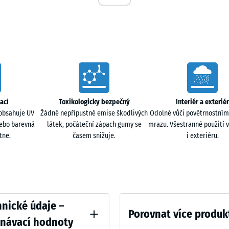
50
x
voda může volně vsakovat do podloží, takže plocha
50
ladu voda odtéká po nosné vrstvě a je odváděna
x 4
+ 83
cm
|
ací
Toxikologicky bezpečný
Interiér a exteriér
0,25
obsahuje UV
Žádné nepřípustné emise škodlivých
Odolné vůči povětrnostním
m²
k. Za sucha i za mokra je protiskluzový a díky
nebo barevná
látek, počáteční zápach gumy se
mrazu. Všestranné použití v
í při pádu. V zimě lze použít posypovou sůl i inertní
tne.
časem snižuje.
i exteriéru.
ři pohybu koleček. Omezuje typické zvuky tvrdé obuvi,
ative
nické údaje –
h je příjemný i pro chůzi v obuvi na podpatku.
Porovnat více produk
vnávací hodnoty