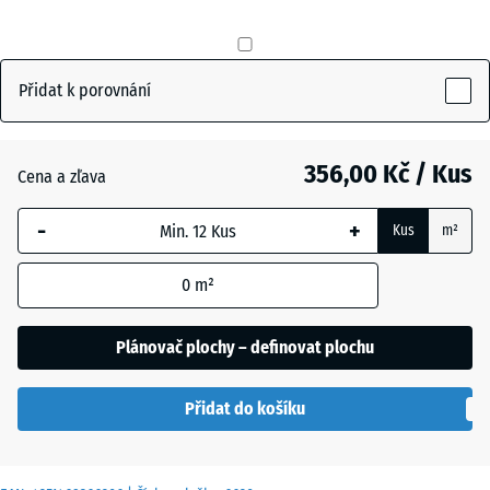
mm
Břidlicová
+ 12,00 Kč
šedá
Vybraný
rozměr s
Přidat k porovnání
modrým
Cihlově
+ 12,00 Kč
ohraničením
červená
se používá
356,00 Kč / Kus
Cena a zľava
pro výpočet
potřeby
-
+
Travní
Kus
m²
(pokud není
+ 24,00 Kč
zelená
v údajích o
0
m²
produktu
uvedeno
Plánovač plochy – definovat plochu
jinak).
50
Přidat do košíku
x
50
x 4