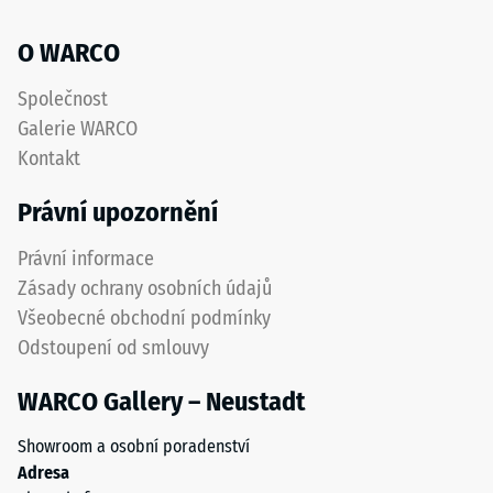
protiskluzový
akceptační
povrch
O WARCO
úhel cca 16°,
s
skupina R10
dobrou
Společnost
odolností
Tepelná
Galerie WARCO
izolace
proti
Kontakt
–
opotřebení.
Hodnota
Spodní
Právní upozornění
stupnice
vrstva
4 =
z
Právní informace
Tepelná
hrubšího
vodivost
Zásady ochrany osobních údajů
granulátu
cca 0,09
Všeobecné obchodní podmínky
podporuje
W/(m·K)
Odstoupení od smlouvy
pružnost,
Mrazuvzdorný
tlumení
WARCO Gallery – Neustadt
nárazů
Pevnost
a
v
Showroom a osobní poradenství
dobrou
tlaku
Adresa
propustnost