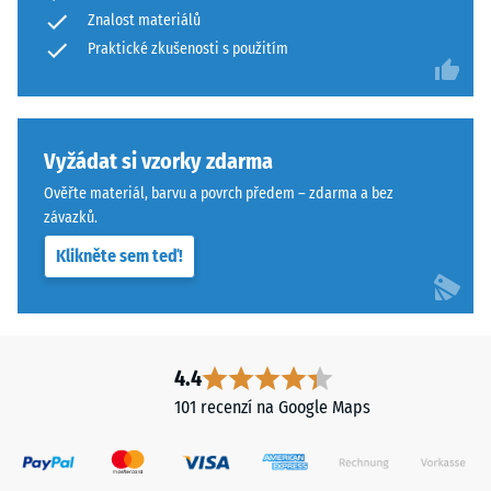
abrazivnímu
Znalost materiálů
of
opotřebení
Life
Praktické zkušenosti s použitím
– Hodnota
stupnice 4 =
Tyres"
"vynikající"
a
(BS 7188)
označuje
pryžový
Vyžádat si vzorky zdarma
Propustnost
granulát
vody (EN
Ověřte materiál, barvu a povrch předem – zdarma a bez
získaný
12616) –
závazků.
recyklací
Hodnocení
Klikněte sem teď!
5 =
použitých
Infiltrace
pneumatik.
cca 1000
Nášlapná
mm/h (1000
vrstva
l/h/m²)
z
4.4
jemného
Protiskluznost
101 recenzí na Google Maps
ELT
(EN 16165) –
Hodnota
granulátu
stupnice 4 =
vytváří
střední