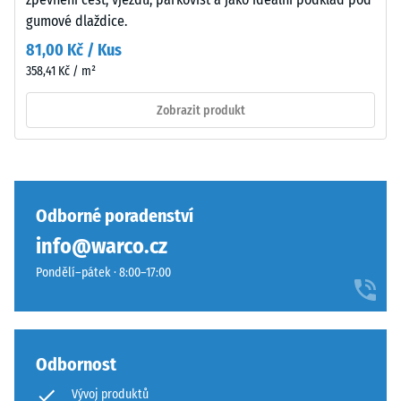
–
nárazů,
gumové dlaždice.
vibrací a
Složení
kročejového
a
81,00 Kč / Kus
hluku –
struktura
358,41 Kč / m²
Hodnota
stupnice 4 =
Zobrazit produkt
silné
Povrch
tlumení
má
Třída
dvouvrstvou
protiskluznosti
konstrukci
DS (EN 14041) -
Odborné poradenství
z
Hodnota
info@warco.cz
ELT
stupnice 3 =
granulátu
Součinitel
Pondělí–pátek · 8:00–17:00
spojeného
tření cca 0,45
polyuretanovým
Odolnost
pojivem.
proti oděru
ELT
Odbornost
– Odolnost
znamená
proti
Vývoj produktů
„End