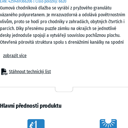
EAN:
4251469366206
| Číslo položky:
6620
cm
Gumová chodníková dlažba se vyrábí z pryžového granulátu
|
vázaného polyuretanem. Je mrazuvzdorná a odolává povětrnostním
0,25
vlivům, proto se hodí pro chodníky v zahradách, obytných čtvrtích i
m²
parcích. Díky přesnému puzzle zámku na okrajích se jednotlivé
desky jednoduše spojují a vytvářejí souvislou pochůznou plochu.
Otevřená pórovitá struktura spolu s drenážními kanálky na spodní
50
straně zajišťuje systematický odvod srážkové vody.
x
zobrazit více
Stabilní spojení desek
50
Puzzle zámek pevně spojuje jednotlivé prvky bez nutnosti lepení
x 3
- 83,00 Kč
nebo šroubování. Desky drží pohromadě a tvoří kompaktní plochu.
cm
Stáhnout technický list
Pokládku lze provést v šachovnicovém vzoru nebo na vazbu. Stejně
|
snadno jako se pokládají, lze desky i rozebrat. V případě potřeby je
0,25
možné vyměnit jednotlivé kusy bez zásahu do celé plochy.
m²
Snadná pokládka
Dlažbu lze pokládat na každý trvale únosný podklad, například
Hlavní přednosti produktu
beton, zámkovou dlažbu nebo asfalt. Možná je také pokládka na
nezpevněné vrstvy ve štěrkovém loži. Doporučit lze rovněž použití
Characteristics
plastových zatravňovacích roštů jako nosné vrstvy.