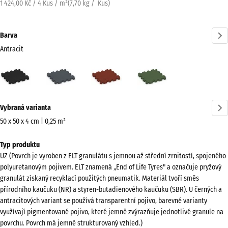
1 424,00 Kč / 4 Kus / m²
(
7,70
kg
/ Kus)
Barva
Antracit
Antracit
Břidlicová
Cihlově
Travní
(active)
šedá
červená
zelená
Více
Vybraná varianta
informací
o
50 x 50 x 4 cm | 0,25 m²
barvách?
Rozměry
Typ produktu
pro
Zobrazit
UZ (Povrch je vyroben z ELT granulátu s jemnou až střední zrnitostí, spojeného
dopravu
paletu
polyuretanovým pojivem. ELT znamená „End of Life Tyres" a označuje pryžový
540
barev
granulát získaný recyklací použitých pneumatik. Materiál tvoří směs
x
přírodního kaučuku (NR) a styren-butadienového kaučuku (SBR). U černých a
(active)
Antracit
540
antracitových variant se používá transparentní pojivo, barevné varianty
x
využívají pigmentované pojivo, které jemně zvýrazňuje jednotlivé granule na
povrchu. Povrch má jemně strukturovaný vzhled.)
40