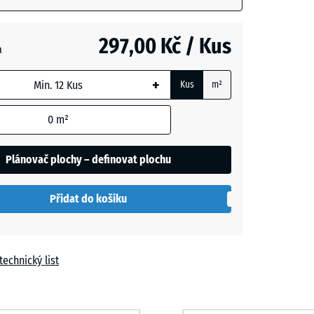
vá
- 12,00 Kč
m
297,00 Kč / Kus
a
t
+
Kus
m²
í
- 12,00 Kč
0
m²
Plánovač plochy – definovat plochu
Přidat do košíku
technický list