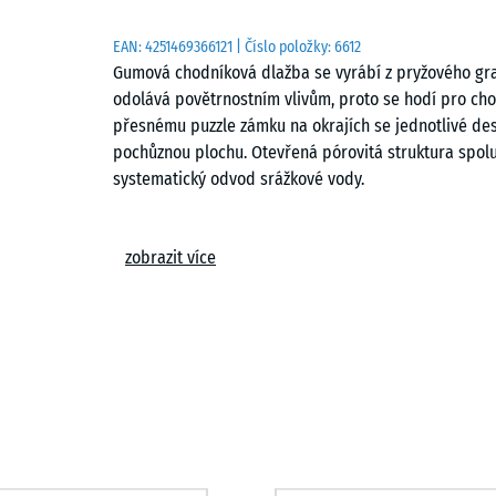
EAN:
4251469366121
| Číslo položky:
6612
Gumová chodníková dlažba se vyrábí z pryžového gr
odolává povětrnostním vlivům, proto se hodí pro chod
přesnému puzzle zámku na okrajích se jednotlivé des
pochůznou plochu. Otevřená pórovitá struktura spolu
systematický odvod srážkové vody.
Stabilní spojení desek
zobrazit více
Puzzle zámek pevně spojuje jednotlivé prvky bez nut
pohromadě a tvoří kompaktní plochu. Pokládku lze p
snadno jako se pokládají, lze desky i rozebrat. V př
zásahu do celé plochy.
Snadná pokládka
Dlažbu lze pokládat na každý trvale únosný podklad,
Možná je také pokládka na nezpevněné vrstvy ve štěrk