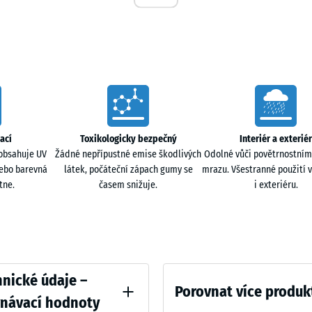
50
x
voda může volně vsakovat do podloží, takže plocha
50
ladu voda odtéká po nosné vrstvě a je odváděna
x 4
+ 83
cm
|
ací
Toxikologicky bezpečný
Interiér a exteriér
0,25
obsahuje UV
Žádné nepřípustné emise škodlivých
Odolné vůči povětrnostním
m²
k. Za sucha i za mokra je protiskluzový a díky
nebo barevná
látek, počáteční zápach gumy se
mrazu. Všestranné použití v
í při pádu. V zimě lze použít posypovou sůl i inertní
tne.
časem snižuje.
i exteriéru.
ři pohybu koleček. Omezuje typické zvuky tvrdé obuvi,
ative
nické údaje –
h je příjemný i pro chůzi v obuvi na podpatku.
Porovnat více produk
vnávací hodnoty