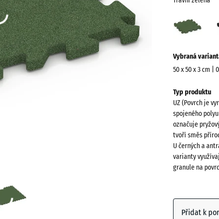
Travní zelená
Travn
zelen
(acti
Více
Vybraná variant
informací
o
50 x 50 x 3 cm | 
barvách?
Rozměry
Typ produktu
pro
Zobrazit
UZ (Povrch je vy
dopravu
paletu
spojeného polyu
540
barev
označuje pryžový
x
tvoří směs přír
Travní
540
U černých a antr
(a
zelená
x
varianty využíva
granule na povr
30
mm
Antracit
Vybraný
rozměr s
Přidat k po