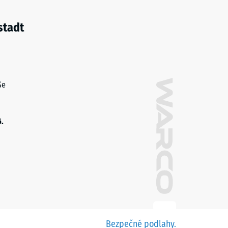
stadt
ße
5.
Bezpečné podlahy.