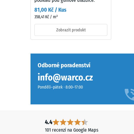
podklad pod gumové dlaždice.
má
Hodn
81,00 Kč / Kus
sytý
škály
358,41 Kč / m²
středně
2
zelený
Zobrazit produkt
vzhled.
=
Barevná
cca
vrstva
0,75
se
může
mm
Odborné poradenství
používáním
zbytk
info@warco.cz
opotřebovat
vtisku
a
Pondělí–pátek · 8:00–17:00
odstín
po
pak
24
postupně
hodin
ztmavne.
odleh
4.4
(BS
101 recenzí na Google Maps
Materiál