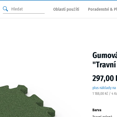
Oblasti použití
Poradenství & P
Gumová
"Travní
297,00 
plus náklady na
1 188,00 Kč / 4 K
Barva