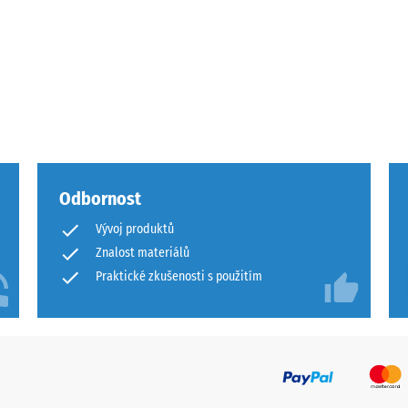
ota
Odbornost
ového
Vývoj produktů
Znalost materiálů
Praktické zkušenosti s použitím
ách
čení