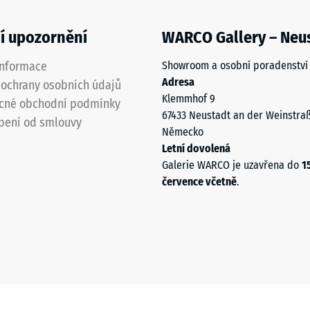
í upozornění
WARCO Gallery – Neu
informace
Showroom a osobní poradenství
Adresa
ochrany osobních údajů
Klemmhof 9
cné obchodní podmínky
67433 Neustadt an der Weinstra
pení od smlouvy
Německo
Letní dovolená
Galerie WARCO je uzavřena do
1
července včetně
.
u
u