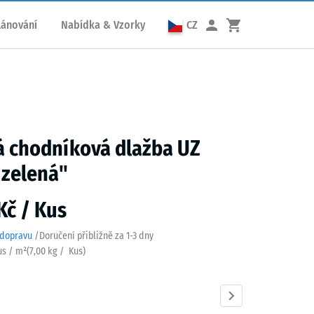
lánování
Nabídka & Vzorky
CZ
 chodníková dlažba UZ
 zelená"
Kč / Kus
 dopravu
/
Doručení přibližně za
1-3 dny
us / m²
(
7,00
kg
/ Kus)