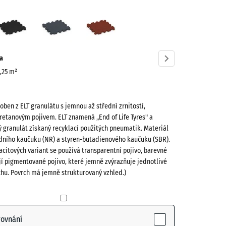
í
Antracit
Břidlicová
Cihlově
á
šedá
červená
ve)
a
0,25 m²
roben z ELT granulátu s jemnou až střední zrnitostí,
retanovým pojivem. ELT znamená „End of Life Tyres" a
 granulát získaný recyklací použitých pneumatik. Materiál
odního kaučuku (NR) a styren-butadienového kaučuku (SBR).
acitových variant se používá transparentní pojivo, barevné
ctive)
jí pigmentované pojivo, které jemně zvýrazňuje jednotlivé
chu. Povrch má jemně strukturovaný vzhled.)
- 24,00 Kč
rovnání