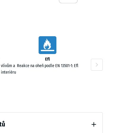
,00 Kč
Efl
 vlivům a
Reakce na oheň podle EN 13501-1: Efl
 interiéru
tů