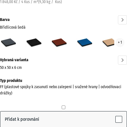
1 848,00 Kč / 4 Kus / m²
(
9,30
kg
/ Kus)
Barva
Břidlicová šedá
Břidlicová
Antracit
Cihlově
Nebesky
Písk
+ 1
šedá
červená
modrá
béž
(active)
Více
Vybraná varianta
informací
o
50 x 50 x 6 cm
barvách?
Rozměry
Typ produktu
pro
Zobrazit
FF (plastové spojky k zasunutí nebo zalepení | sražené hrany | odvodňovací
dopravu
paletu
drážky)
500
barev
x
Břidlicová
500
(active)
šedá
x
Přidat k porovnání
60