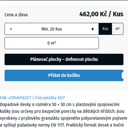
mm
Antracit
- 69,00 Kč
462,00 Kč / Kus
Cena a zľava
Vybraný
rozměr s
-
+
Kus
m²
modrým
Cihlově
- 64,00 Kč
ohraničením
červená
0
m²
se používá
pro výpočet
potřeby
Plánovač plochy – definovat plochu
Nebesky
(pokud není
modrá
v údajích o
Přidat do košíku
produktu
uvedeno
Pískově
jinak).
+ 12,00 Kč
béžová
EAN:
4251469362277
| Číslo položky:
6227
50
Dopadové desky o rozměru 50 × 50 cm s plastovými spojovacími
x
kolíky jsou určeny pro bezpečné povrchy na dětských hřištích. Jsou
50
Travní
vyrobeny z pryžového granulátu spojeného polyuretanovým pojivem
- 38,00 Kč
x 6
zelená
a splňují požadavky normy EN 1177. Praktický formát desek a boční