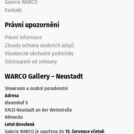
Galerie WARCO
izolace
pneumatik.
Kontakt
–
Nášlapná
Hodnota
vrstva
Právní upozornění
stupnice
z
5 =
jemného
Právní informace
Tepelná
ELT
vodivost
Zásady ochrany osobních údajů
granulátu
cca 0,07
Všeobecné obchodní podmínky
vytváří
W/(m·K)
Odstoupení od smlouvy
protiskluzový
Mrazuvzdorný
povrch
WARCO Gallery – Neustadt
s
Pevnost
dobrou
v
Showroom a osobní poradenství
odolností
tlaku
Adresa
proti
Klemmhof 9
opotřebení.
-
67433 Neustadt an der Weinstraße
Spodní
Hodnota
Německo
vrstva
škály
Letní dovolená
z
Galerie WARCO je uzavřena do
15. července včetně
.
hrubšího