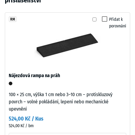
příslušenství
vtisku po
cm
vybrán
pigmentovaným
24
žádný
PU
hodinách
produkt
pojivem.
Přidat k
RM
odlehčení
pro
porovnání
Povrch
(BS 7188)
porovnání.
vytváří
Zjevná
tmavý
hustota
chladný
-
šedý
hodnota
odstín.
stupnice
Při
1 = do
Nájezdová rampa na práh
opotřebení
780
může
kg/m³
dojít
100 × 25 cm, výška 1 cm nebo 3–10 cm – protiskluzový
Tlumení
k
povrch – volné pokládání, lepení nebo mechanické
nárazů,
mírnému
upevnění
vibrací a
ztmavnutí,
kročejového
524,00 Kč / Kus
které
hluku –
524,00 Kč / bm
je
Hodnota