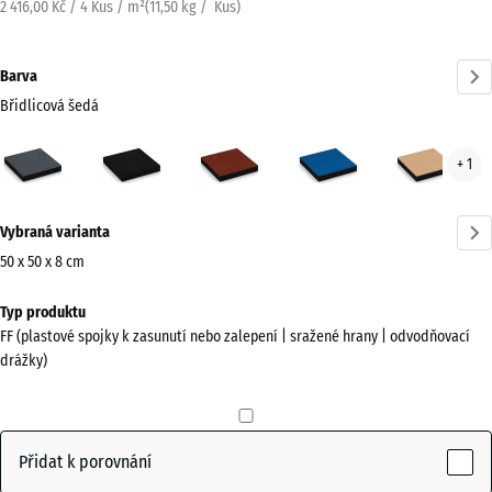
2 416,00 Kč / 4 Kus / m²
(
11,50
kg
/ Kus)
Barva
Břidlicová šedá
Břidlicová
Antracit
Cihlově
Nebesky
Písk
+ 1
šedá
červená
modrá
béž
(active)
Více
Vybraná varianta
informací
o
50 x 50 x 8 cm
barvách?
Rozměry
Typ produktu
pro
Zobrazit
FF (plastové spojky k zasunutí nebo zalepení | sražené hrany | odvodňovací
dopravu
paletu
drážky)
500
barev
x
Břidlicová
500
(active)
šedá
x
Přidat k porovnání
80