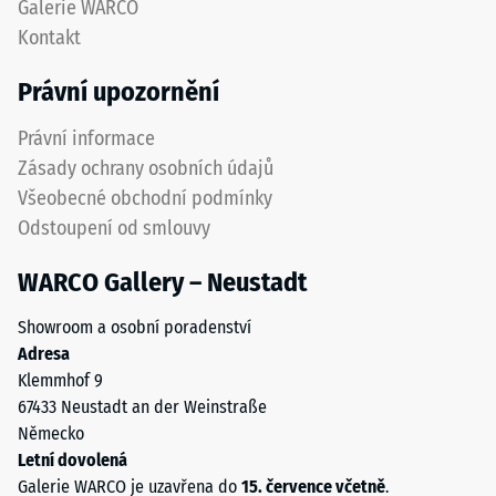
Galerie WARCO
izolace
pneumatik.
Kontakt
–
Nášlapná
Hodnota
vrstva
Právní upozornění
stupnice
z
5 =
jemného
Právní informace
Tepelná
ELT
vodivost
Zásady ochrany osobních údajů
granulátu
cca 0,07
Všeobecné obchodní podmínky
vytváří
W/(m·K)
Odstoupení od smlouvy
protiskluzový
Mrazuvzdorný
povrch
WARCO Gallery – Neustadt
s
Pevnost
dobrou
v
Showroom a osobní poradenství
odolností
tlaku
Adresa
proti
Klemmhof 9
opotřebení.
-
67433 Neustadt an der Weinstraße
Spodní
Hodnota
Německo
vrstva
škály
Letní dovolená
z
Galerie WARCO je uzavřena do
15. července včetně
.
hrubšího