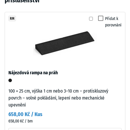
příslušenství
vtisku po
cm
vybrán
pigmentovaným
24
žádný
PU
hodinách
produkt
pojivem.
Přidat k
RM
odlehčení
pro
porovnání
Povrch
(BS 7188)
porovnání.
vytváří
Zjevná
tmavý
hustota
chladný
-
šedý
hodnota
odstín.
stupnice
Při
1 = do
Nájezdová rampa na práh
opotřebení
780
může
kg/m³
dojít
100 × 25 cm, výška 1 cm nebo 3–10 cm – protiskluzový
Tlumení
k
povrch – volné pokládání, lepení nebo mechanické
nárazů,
mírnému
upevnění
vibrací a
ztmavnutí,
kročejového
658,00 Kč / Kus
které
hluku –
658,00 Kč / bm
je
Hodnota