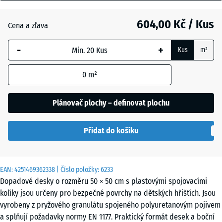
mm
Antracit
- 104,00 Kč
604,00 Kč / Kus
Cena a zľava
Vybraný
rozměr s
-
+
Kus
m²
modrým
Cihlově
- 97,00 Kč
ohraničením
červená
0
m²
se používá
pro výpočet
potřeby
Plánovač plochy – definovat plochu
Nebesky
(pokud není
modrá
v údajích o
Přidat do košíku
produktu
uvedeno
Pískově
jinak).
+ 12,00 Kč
béžová
EAN:
4251469362338
| Číslo položky:
6233
50
Dopadové desky o rozměru 50 × 50 cm s plastovými spojovacími
x
kolíky jsou určeny pro bezpečné povrchy na dětských hřištích. Jsou
50
Travní
vyrobeny z pryžového granulátu spojeného polyuretanovým pojivem
- 55,00 Kč
x 8
zelená
a splňují požadavky normy EN 1177. Praktický formát desek a boční