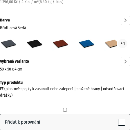
1 396,00 Kč / 4 Kus / m²
(
6,40
kg
/ Kus)
Barva
Břidlicová šedá
Břidlicová
Antracit
Cihlově
Nebesky
Písk
+ 1
šedá
červená
modrá
béž
(active)
Více
Vybraná varianta
informací
o
50 x 50 x 4 cm
barvách?
Rozměry
Typ produktu
pro
Zobrazit
FF (plastové spojky k zasunutí nebo zalepení | sražené hrany | odvodňovací
dopravu
paletu
drážky)
500
barev
x
Břidlicová
500
(active)
šedá
x
Přidat k porovnání
40