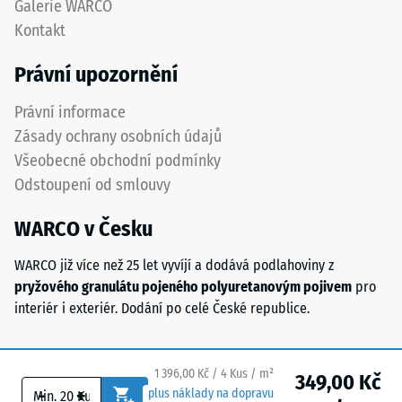
Galerie WARCO
izolace
pneumatik.
Kontakt
–
Nášlapná
Hodnota
vrstva
Právní upozornění
stupnice
z
4 =
jemného
Právní informace
Tepelná
ELT
vodivost
Zásady ochrany osobních údajů
granulátu
cca 0,09
Všeobecné obchodní podmínky
vytváří
W/(m·K)
Odstoupení od smlouvy
protiskluzový
Mrazuvzdorný
povrch
WARCO v Česku
s
Pevnost
dobrou
v
WARCO již více než 25 let vyvíjí a dodává podlahoviny z
odolností
tlaku
pryžového granulátu pojeného polyuretanovým pojivem
pro
proti
interiér i exteriér. Dodání po celé České republice.
opotřebení.
-
Spodní
Hodnota
vrstva
škály
1 396,00 Kč / 4 Kus / m²
349,00 Kč
z
-
+
plus náklady na dopravu
hrubšího