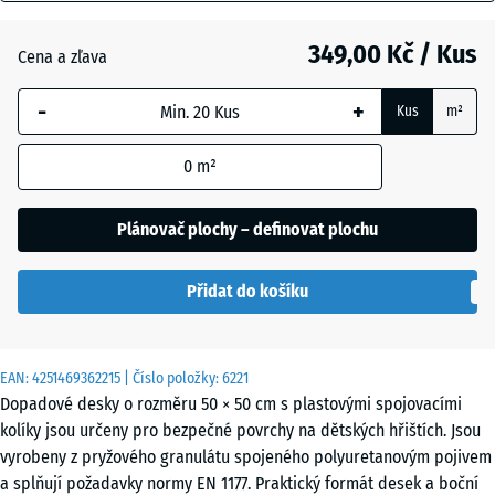
mm
Antracit
- 67,00 Kč
349,00 Kč / Kus
Cena a zľava
Vybraný
rozměr s
-
+
Kus
m²
modrým
Cihlově
- 64,00 Kč
ohraničením
červená
0
m²
se používá
pro výpočet
potřeby
Plánovač plochy – definovat plochu
Nebesky
(pokud není
modrá
v údajích o
Přidat do košíku
produktu
uvedeno
Pískově
jinak).
+ 9,00 Kč
béžová
EAN:
4251469362215
| Číslo položky:
6221
50
Dopadové desky o rozměru 50 × 50 cm s plastovými spojovacími
x
kolíky jsou určeny pro bezpečné povrchy na dětských hřištích. Jsou
50
Travní
vyrobeny z pryžového granulátu spojeného polyuretanovým pojivem
- 42,00 Kč
x 4
zelená
a splňují požadavky normy EN 1177. Praktický formát desek a boční