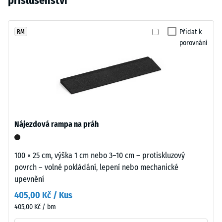
příslušenství
vtisku po
cm
vybrán
pigmentovaným
24
žádný
PU
hodinách
produkt
pojivem.
Přidat k
RM
odlehčení
pro
porovnání
Povrch
(BS 7188)
porovnání.
vytváří
Zjevná
tmavý
hustota
chladný
-
šedý
hodnota
odstín.
stupnice
Při
1 = do
Nájezdová rampa na práh
opotřebení
780
může
kg/m³
dojít
100 × 25 cm, výška 1 cm nebo 3–10 cm – protiskluzový
Tlumení
k
povrch – volné pokládání, lepení nebo mechanické
nárazů,
mírnému
upevnění
vibrací a
ztmavnutí,
kročejového
405,00 Kč / Kus
které
hluku –
405,00 Kč / bm
je
Hodnota