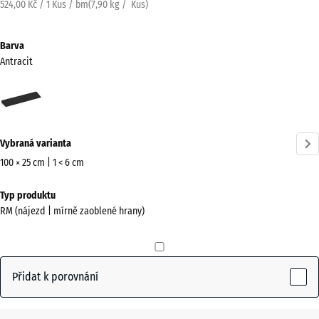
524,00 Kč / 1 Kus / bm
(
7,90
kg
/ Kus)
Barva
Antracit
Antracit
(active)
Vybraná varianta
100 × 25 cm | 1 < 6 cm
Rozměry
Typ produktu
pro
RM (nájezd | mírně zaoblené hrany)
dopravu
1000
x
250
Přidat k porovnání
x
33