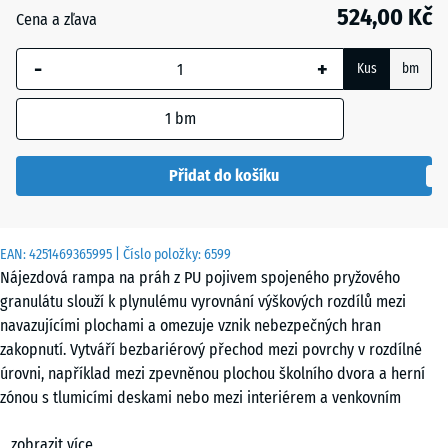
mm
524,00 Kč
Cena a zľava
Vybraný
-
+
rozměr s
Kus
bm
modrým
ohraničením
1
bm
se používá
pro výpočet
Přidat do košíku
potřeby
(pokud není
v údajích o
EAN:
4251469365995
| Číslo položky:
6599
produktu
Nájezdová rampa na práh z PU pojivem spojeného pryžového
uvedeno
granulátu slouží k plynulému vyrovnání výškových rozdílů mezi
jinak).
navazujícími plochami a omezuje vznik nebezpečných hran
zakopnutí. Vytváří bezbariérový přechod mezi povrchy v rozdílné
100
úrovni, například mezi zpevněnou plochou školního dvora a herní
×
zónou s tlumicími deskami nebo mezi interiérem a venkovním
25
prostorem u vstupu na terasu či balkon.
cm
zobrazit více
Geometrie a varianty
| 1