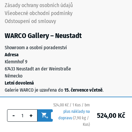
24
Zásady ochrany osobních údajů
kaučuku
hodinách
Všeobecné obchodní podmínky
(SBR).
odlehčení
Odstoupení od smlouvy
U
černých
(BS
WARCO Gallery – Neustadt
nebo
7188)
antracitových
Showroom a osobní poradenství
výrobků
Adresa
se
Klemmhof 9
používá
67433 Neustadt an der Weinstraße
/ 5
bezbarvé
Německo
pojivo.
Letní dovolená
U
Galerie WARCO je uzavřena do
15. července včetně
.
barevných
variant
Pevnost
524,00 Kč / 1 Kus / bm
vytváří
v
plus náklady na
pigmentované
524,00 Kč
-
+
tlaku
dopravu
(
7,90
kg
/
pojivo
materiálu
Kus)
Bezpečné podlahy.
barevný
popisuje