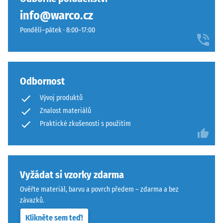
pryžového
< 8
– Odolnost
info@warco.cz
granulátu
cm
proti
ELT
Pondělí–pátek · 8:00–17:00
abrazivnímu
se
opotřebení
zrnitostí
– Hodnota
100
od
stupnice 4 =
×
"vynikající"
jemné
25
Odbornost
(BS 7188)
do
cm
+ 199,00 Kč
Vývoj produktů
střední
| 1
Propustnost
a
Znalost materiálů
< 9
vody (EN
z
Praktické zkušenosti s použitím
cm
12616) –
polyuretanového
Hodnocení
pojiva.
4 =
Infiltrace
ELT
100
cca 600
znamená
Vyžádat si vzorky zdarma
×
mm/h (600
„End-
25
Ověřte materiál, barvu a povrch předem – zdarma a bez
l/h/m²)
of-
cm
závazků.
+ 272,00 Kč
Life
Mrazuvzdorný
| 1
Klikněte sem teď!
Tyres“
<