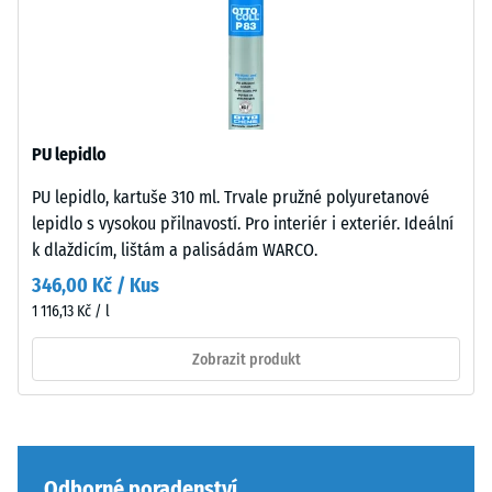
moderním
Zjevná
< 5
venkovním
hustota
cm
plochám
-
i
hodnota
technicky
stupnice
100
laděnému
2 = 780
PU lepidlo
×
prostředí.
až 840
25
kg/m³
PU lepidlo, kartuše 310 ml. Trvale pružné polyuretanové
cm
+ 69,00 Kč
lepidlo s vysokou přilnavostí. Pro interiér i exteriér. Ideální
Materiál
Tlumení
| 1
k dlaždicím, lištám a palisádám WARCO.
–
nárazů,
< 7
vibrací a
Složení
346,00 Kč / Kus
cm
kročejového
a
1 116,13 Kč / l
hluku –
struktura
Hodnota
Zobrazit produkt
100
stupnice 3 =
Výrobek
×
výrazné
vyrobený
25
tlumení
z
cm
+ 134,00 Kč
Odolnost
čištěného
| 1
Odborné poradenství
proti oděru