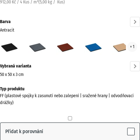
912,00 Kč / 4 Kus / m²
(
5,00
kg
/ Kus)
Barva
Antracit
Antracit
Břidlicová
Cihlově
Nebesky
Písk
+ 1
(active)
šedá
červená
modrá
béž
Více
Vybraná varianta
informací
o
50 x 50 x 3 cm
barvách?
Rozměry
Typ produktu
pro
Zobrazit
FF (plastové spojky k zasunutí nebo zalepení | sražené hrany | odvodňovací
dopravu
paletu
drážky)
500
barev
x
(active)
Antracit
500
x
Přidat k porovnání
30