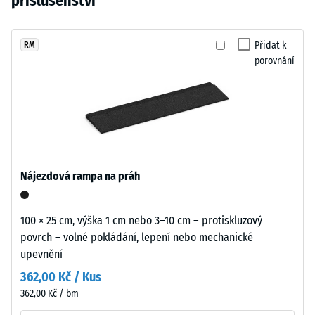
příslušenství
vtisku po
cm
vybrán
se
24
žádný
přirozeně
hodinách
produkt
hodí
Přidat k
RM
odlehčení
pro
porovnání
k
(BS 7188)
porovnání.
moderním
Zjevná
venkovním
hustota
plochám
-
i
hodnota
technicky
stupnice
laděnému
1 = do
Nájezdová rampa na práh
prostředí.
780
kg/m³
100 × 25 cm, výška 1 cm nebo 3–10 cm – protiskluzový
Materiál
Tlumení
povrch – volné pokládání, lepení nebo mechanické
–
nárazů,
upevnění
vibrací a
Složení
kročejového
a
362,00 Kč / Kus
hluku –
struktura
362,00 Kč / bm
Hodnota