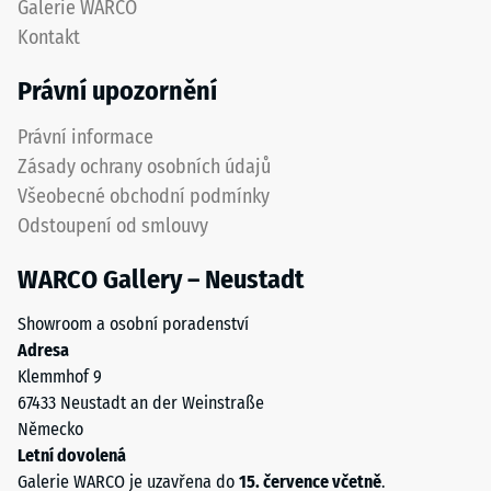
Galerie WARCO
izolace
proti
Kontakt
–
opotřebení.
Hodnota
Spodní
Právní upozornění
stupnice
vrstva
3 =
z
Právní informace
Tepelná
hrubšího
vodivost
Zásady ochrany osobních údajů
granulátu
cca 0,11
Všeobecné obchodní podmínky
podporuje
W/(m·K)
Odstoupení od smlouvy
pružnost,
Mrazuvzdorný
tlumení
WARCO Gallery – Neustadt
nárazů
Pevnost
a
v
Showroom a osobní poradenství
dobrou
tlaku
Adresa
propustnost
Klemmhof 9
vody.
-
67433 Neustadt an der Weinstraße
U
Hodnota
Německo
černých
škály
Letní dovolená
a
Galerie WARCO je uzavřena do
15. července včetně
.
antracitových