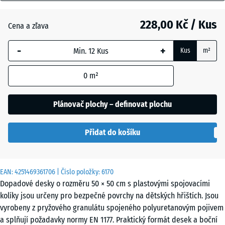
mm
Břidlicová
+ 67,00 Kč
šedá
228,00 Kč / Kus
Cena a zľava
Vybraný
rozměr s
-
+
Kus
m²
modrým
Cihlově
+ 3,00 Kč
ohraničením
červená
0
m²
se používá
pro výpočet
potřeby
Plánovač plochy – definovat plochu
Nebesky
(pokud není
+ 67,00 Kč
modrá
v údajích o
Přidat do košíku
produktu
uvedeno
Pískově
jinak).
+ 76,00 Kč
béžová
EAN:
4251469361706
| Číslo položky:
6170
50
Dopadové desky o rozměru 50 × 50 cm s plastovými spojovacími
x
kolíky jsou určeny pro bezpečné povrchy na dětských hřištích. Jsou
50
Travní
vyrobeny z pryžového granulátu spojeného polyuretanovým pojivem
+ 24,00 Kč
x 3
zelená
a splňují požadavky normy EN 1177. Praktický formát desek a boční