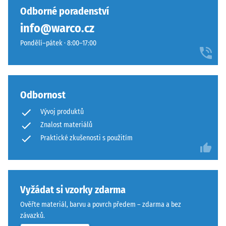
vtisku po
cm
vybrán
se
Odborné poradenství
24
žádný
přirozeně
hodinách
info@warco.cz
produkt
hodí
odlehčení
pro
Pondělí–pátek · 8:00–17:00
k
(BS 7188)
porovnání.
moderním
Zjevná
venkovním
hustota
plochám
-
i
Odbornost
hodnota
technicky
stupnice
Vývoj produktů
laděnému
1 = do
Znalost materiálů
prostředí.
780
Praktické zkušenosti s použitím
kg/m³
Materiál
Tlumení
–
nárazů,
vibrací a
Složení
Vyžádat si vzorky zdarma
kročejového
a
Ověřte materiál, barvu a povrch předem – zdarma a bez
hluku –
struktura
závazků.
Hodnota