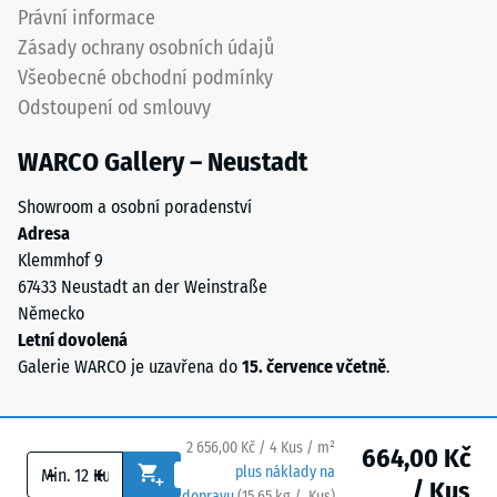
(BS 7188)
označuje
Právní informace
pryžový
Propustnost
Zásady ochrany osobních údajů
granulát
vody (EN
Všeobecné obchodní podmínky
získaný
12616) –
Odstoupení od smlouvy
recyklací
Hodnocení
5 =
použitých
WARCO Gallery – Neustadt
Infiltrace
pneumatik.
cca 1000
Nášlapná
Showroom a osobní poradenství
mm/h (1000
vrstva
Adresa
l/h/m²)
z
Klemmhof 9
jemného
Protiskluznost
67433 Neustadt an der Weinstraße
ELT
(EN 16165) –
Německo
Hodnota
granulátu
Letní dovolená
stupnice 4 =
vytváří
Galerie WARCO je uzavřena do
15. července včetně
.
střední
protiskluzový
akceptační
povrch
úhel cca 16°,
s
skupina R10
2 656,00 Kč / 4 Kus / m²
664,00 Kč
dobrou
-
+
plus náklady na
/ Kus
odolností
Tepelná
dopravu
(
15,65
kg
/ Kus)