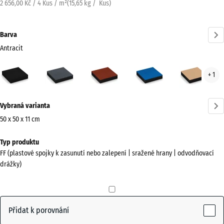
2 656,00 Kč / 4 Kus / m²
(
15,65
kg
/ Kus)
Barva
Antracit
Antracit
Břidlicová
Cihlově
Nebesky
Písk
+ 1
(active)
šedá
červená
modrá
béž
Více
Vybraná varianta
informací
o
50 x 50 x 11 cm
barvách?
Rozměry
Typ produktu
pro
Zobrazit
FF (plastové spojky k zasunutí nebo zalepení | sražené hrany | odvodňovací
dopravu
paletu
drážky)
500
barev
x
(active)
Antracit
500
x
Přidat k porovnání
110