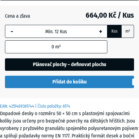
mm
Břidlicová
+ 99,00 Kč
šedá
664,00 Kč / Kus
Cena a zľava
Vybraný
rozměr s
-
+
Kus
m²
modrým
Cihlově
+ 6,00 Kč
ohraničením
červená
0
m²
se používá
pro výpočet
potřeby
Plánovač plochy – definovat plochu
Nebesky
(pokud není
+ 99,00 Kč
modrá
v údajích o
Přidat do košíku
produktu
uvedeno
Pískově
jinak).
+ 105,00 Kč
béžová
EAN:
4251469361744
| Číslo položky:
6174
50
Dopadové desky o rozměru 50 × 50 cm s plastovými spojovacími
x
kolíky jsou určeny pro bezpečné povrchy na dětských hřištích. Jsou
50
Travní
vyrobeny z pryžového granulátu spojeného polyuretanovým pojivem
+ 39,00 Kč
x
zelená
a splňují požadavky normy EN 1177. Praktický formát desek a boční