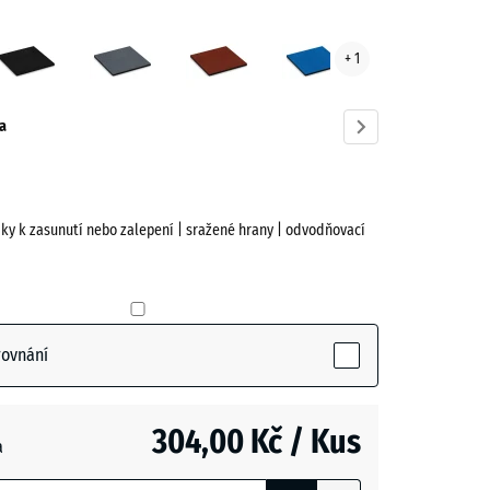
vě
Antracit
Břidlicová
Cihlově
Nebesky
+ 1
vá
šedá
červená
modrá
ve)
a
jky k zasunutí nebo zalepení | sražené hrany | odvodňovací
active)
rovnání
- 76,00 Kč
304,00 Kč / Kus
a