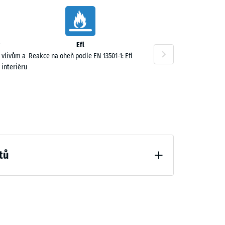
00 Kč
Efl
 vlivům a
Reakce na oheň podle EN 13501-1: Efl
 interiéru
00 Kč
tů
hčení (BS 7188)
,00 Kč