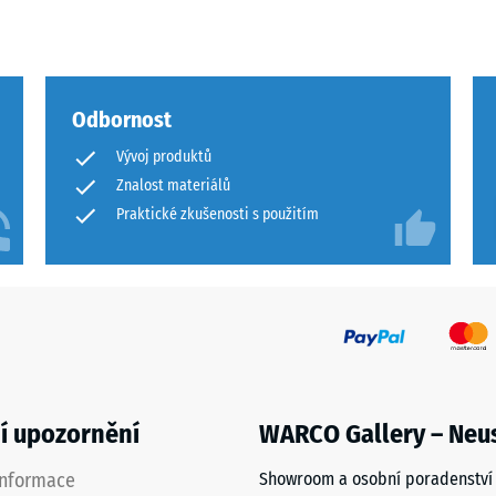
Odbornost
ového
Vývoj produktů
Znalost materiálů
Praktické zkušenosti s použitím
ách
čení
í upozornění
WARCO Gallery – Neu
informace
Showroom a osobní poradenství