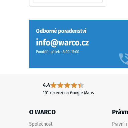
=
cca
Materiál
–
0,75
Složení
mm
Odborné poradenství
a
zbytk
struktura
info@warco.cz
vtisku
Pondělí–pátek · 8:00–17:00
po
Povrch
24
má
hodin
dvouvrstvou
konstrukci
odleh
4.4
z
(BS
101 recenzí na Google Maps
ELT
7188)
granulátu
spojeného
O WARCO
Právn
polyuretanovým
pojivem.
Společnost
Právní 