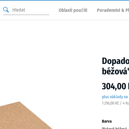
Oblasti použití
Poradenství & P
Dopado
béžová
304,00 
plus náklady na
1 216,00 Kč / 4 K
Barva