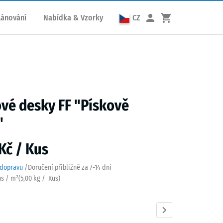
lánování
Nabídka & Vzorky
CZ
vé desky FF "Pískově
"
Kč / Kus
 dopravu
/
Doručení přibližně za
7-14 dní
us / m²
(
5,00
kg
/ Kus)