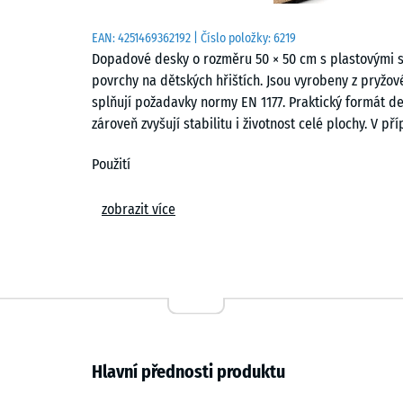
EAN:
4251469362192
| Číslo položky:
6219
Dopadové desky o rozměru 50 × 50 cm s plastovými s
povrchy na dětských hřištích. Jsou vyrobeny z pryž
splňují požadavky normy EN 1177. Praktický formát d
zároveň zvyšují stabilitu i životnost celé plochy. V 
Použití
Dopadové desky se používají všude tam, kde je nutn
zobrazit více
použití jsou prostory kolem herních prvků, jako jsou 
kombinované herní sestavy v mateřských školách, šk
hřištích. Povrch lze využít také v prostředí terapie, r
Konstrukce a materiál
Desky jsou vyrobeny z pryžového granulátu ELT spoj
Hlavní přednosti produktu
znamená „End of Life Tyres“ a označuje granulát vyr
černá nebo barevná – má jemnou strukturu, je více z