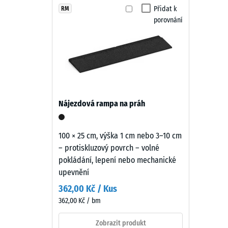
elastické. Povrch lze čistit zametáním nebo pomocí vy
Pískově
Přidat k
RM
Třída pr
potřeby snadno vyměnit.
porovnání
béžová
Odolnos
působí
teple
Propust
a
Protiskl
nenápadně.
Světlý
Tepelná 
přírodní
Mrazuv
Nájezdová rampa na práh
tón
Pevno
dobře
zapadá
v
100 × 25 cm, výška 1 cm nebo 3–10 cm
do
– protiskluzový povrch – volné
tlaku
klidně
pokládání, lepení nebo mechanické
-
řešených
upevnění
teras
Hodn
362,00 Kč / Kus
a
škály
362,00 Kč / bm
okolí
2
domu.
Zobrazit produkt