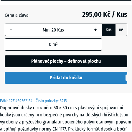
mm
Antracit
- 67,00 Kč
295,00 Kč / Kus
Cena a zľava
Vybraný
rozměr s
-
+
Kus
m²
modrým
Břidlicová
ohraničením
šedá
0
m²
se používá
pro výpočet
potřeby
Plánovač plochy – definovat plochu
Cihlově
(pokud není
- 64,00 Kč
červená
v údajích o
Přidat do košíku
produktu
uvedeno
Pískově
jinak).
+ 9,00 Kč
béžová
EAN:
4251469362154
| Číslo položky:
6215
50
Dopadové desky o rozměru 50 × 50 cm s plastovými spojovacími
x
kolíky jsou určeny pro bezpečné povrchy na dětských hřištích. Jsou
50
Travní
vyrobeny z pryžového granulátu spojeného polyuretanovým pojivem
- 43,00 Kč
x 3
zelená
a splňují požadavky normy EN 1177. Praktický formát desek a boční