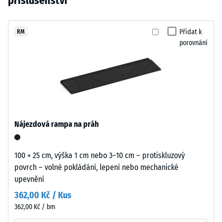
příslušenství
vtisku po
cm
vybrán
Povrch
24
žádný
dodává
hodinách
produkt
dětským
Přidat k
RM
odlehčení
pro
porovnání
a
(BS 7188)
porovnání.
sportovním
Zjevná
plochám
hustota
lehký
-
a
hodnota
přátelský
stupnice
vzhled.
1 = do
Nájezdová rampa na práh
780
kg/m³
Materiál
100 × 25 cm, výška 1 cm nebo 3–10 cm – protiskluzový
–
Tlumení
povrch – volné pokládání, lepení nebo mechanické
Složení
nárazů,
upevnění
vibrací a
a
kročejového
struktura
362,00 Kč / Kus
hluku –
362,00 Kč / bm
Hodnota