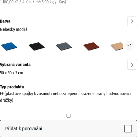
1 180,00 Kč / 4 Kus / m²
(
5,00
kg
/ Kus)
Barva
Nebesky modrá
Nebesky
Antracit
Břidlicová
Cihlově
Písk
+ 1
modrá
šedá
červená
béž
(active)
Více
Vybraná varianta
informací
o
50 x 50 x 3 cm
barvách?
Rozměry
Typ produktu
pro
Zobrazit
FF (plastové spojky k zasunutí nebo zalepení | sražené hrany | odvodňovací
dopravu
paletu
drážky)
500
barev
x
Nebesky
500
(active)
modrá
x
Přidat k porovnání
30