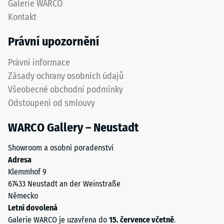
Galerie WARCO
izolace
opotřebení.
Kontakt
–
Spodní
Hodnota
vrstva
Právní upozornění
stupnice
z
3 =
hrubšího
Právní informace
Tepelná
granulátu
vodivost
Zásady ochrany osobních údajů
podporuje
cca 0,11
Všeobecné obchodní podmínky
pružnost,
W/(m·K)
Odstoupení od smlouvy
tlumení
Mrazuvzdorný
nárazů
WARCO Gallery – Neustadt
a
Pevnost
dobrou
v
Showroom a osobní poradenství
propustnost
tlaku
Adresa
vody.
Klemmhof 9
U
-
67433 Neustadt an der Weinstraße
černých
Hodnota
Německo
a
škály
Letní dovolená
antracitových
Galerie WARCO je uzavřena do
15. července včetně
.
variant