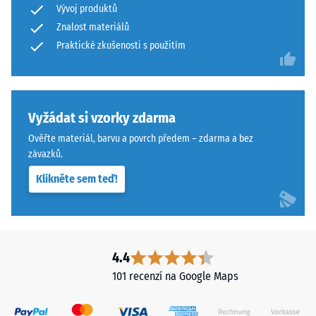
Vývoj produktů
Povrch
abrazivnímu
Znalost materiálů
má
opotřebení
dvouvrstvou
Praktické zkušenosti s použitím
– Hodnota
stupnice 4 =
konstrukci
"vynikající"
z
(BS 7188)
ELT
granulátu
Vyžádat si vzorky zdarma
Propustnost
spojeného
vody (EN
Ověřte materiál, barvu a povrch předem – zdarma a bez
polyuretanovým
12616) –
závazků.
pojivem.
Hodnocení
Klikněte sem teď!
5 =
ELT
Infiltrace
znamená
cca 1000
„End
mm/h (1000
of
l/h/m²)
Life
4.4
Tyres"
Protiskluznost
101 recenzí na Google Maps
a
(EN 16165) –
Hodnota
označuje
stupnice 4 =