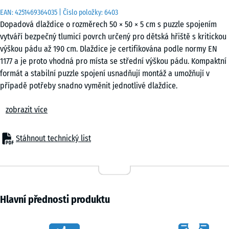
EAN:
4251469364035
| Číslo položky:
6403
Dopadová dlaždice o rozměrech 50 × 50 × 5 cm s puzzle spojením
vytváří bezpečný tlumicí povrch určený pro dětská hřiště s kritickou
výškou pádu až 190 cm. Dlaždice je certifikována podle normy EN
1177 a je proto vhodná pro místa se střední výškou pádu. Kompaktní
formát a stabilní puzzle spojení usnadňují montáž a umožňují v
případě potřeby snadno vyměnit jednotlivé dlaždice.
Použití
zobrazit více
Dopadová dlaždice o tloušťce 5 cm se používá všude tam, kde je
nutné chránit děti při pádu z výšky do 190 cm. Typickými místy
použití jsou herní zařízení se střední až větší výškou, například
Stáhnout technický list
kombinované prolézačky, lezecké věže, sítě na lezení, větší skluzavky
nebo rozsáhlejší herní sestavy na školních dvorech a veřejných
dětských hřištích.
Konstrukce a materiál
Dlaždice je vyrobena z pryžového granulátu ELT spojeného
Hlavní přednosti produktu
polyuretanovým pojivem. ELT znamená „End of Life Tyres“ a označuje
granulát získaný recyklací použitých pneumatik. U černých dlaždic se