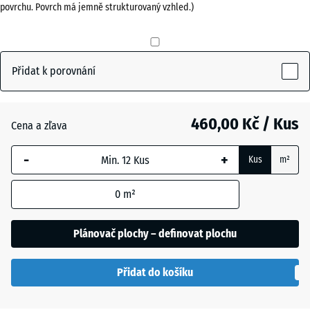
povrchu. Povrch má jemně strukturovaný vzhled.)
Antracit
- 26,00 Kč
Přidat k porovnání
Břidlicová
- 13,00 Kč
šedá
460,00 Kč / Kus
Cena a zľava
-
+
Kus
m²
Cihlově
- 13,00 Kč
červená
0
m²
Plánovač plochy – definovat plochu
Přidat do košíku