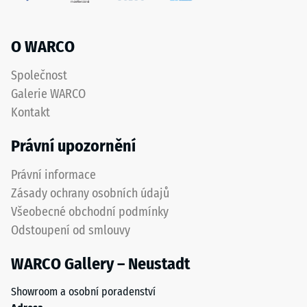
pryžový
střední
granulát
akceptační
získaný
O WARCO
úhel cca 16°,
recyklací
skupina R10
použitých
Společnost
pneumatik.
Tepelná
Galerie WARCO
izolace
Nášlapná
Kontakt
–
vrstva
Hodnota
z
Právní upozornění
stupnice
jemného
4 =
ELT
Právní informace
Tepelná
granulátu
vodivost
Zásady ochrany osobních údajů
vytváří
cca 0,09
Všeobecné obchodní podmínky
protiskluzový
W/(m·K)
Odstoupení od smlouvy
povrch
Mrazuvzdorný
s
WARCO Gallery – Neustadt
dobrou
Pevnost
odolností
v
Showroom a osobní poradenství
proti