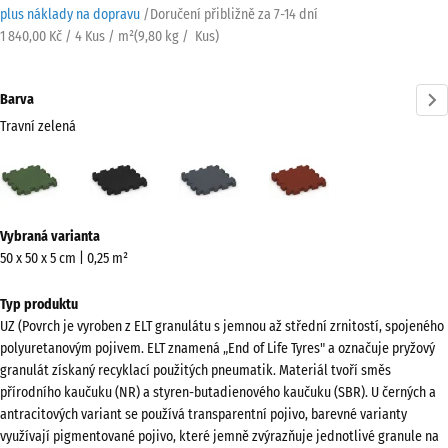
plus náklady na dopravu
/
Doručení přibližně za
7-14 dní
1 840,00 Kč / 4 Kus / m²
(
9,80
kg
/ Kus)
Barva
Travní zelená
Travní
Antracit
Břidlicová
Cihlově
zelená
šedá
červená
(active)
Více
Vybraná varianta
informací
50 x 50 x 5 cm | 0,25 m²
o
barvách?
Typ produktu
UZ (Povrch je vyroben z ELT granulátu s jemnou až střední zrnitostí, spojeného
Zobrazit
polyuretanovým pojivem. ELT znamená „End of Life Tyres" a označuje pryžový
paletu
granulát získaný recyklací použitých pneumatik. Materiál tvoří směs
barev
přírodního kaučuku (NR) a styren-butadienového kaučuku (SBR). U černých a
antracitových variant se používá transparentní pojivo, barevné varianty
Travní
využívají pigmentované pojivo, které jemně zvýrazňuje jednotlivé granule na
(active)
zelená