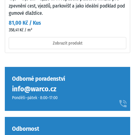
Tlumení
vrstva
zpevnění cest, vjezdů, parkovišť a jako ideální podklad pod
nárazů,
se
gumové dlaždice.
vibrací a
může
kročejového
81,00 Kč / Kus
používáním
hluku –
358,41 Kč / m²
opotřebovat
Hodnota
a
stupnice 4 =
Zobrazit produkt
odstín
silné
tlumení
pak
postupně
Třída
ztmavne.
protiskluznosti
DS (EN 14041) -
Odborné poradenství
Hodnota
Materiál
info@warco.cz
stupnice 3 =
–
Součinitel
Pondělí–pátek · 8:00–17:00
Složení
tření cca 0,45
a
Odolnost
struktura
proti oděru
Odbornost
– Odolnost
proti