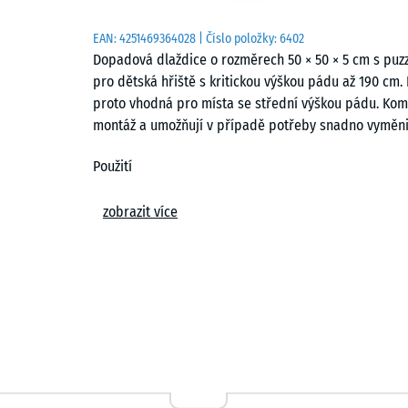
EAN:
4251469364028
| Číslo položky:
6402
Dopadová dlaždice o rozměrech 50 × 50 × 5 cm s puzz
pro dětská hřiště s kritickou výškou pádu až 190 cm. 
proto vhodná pro místa se střední výškou pádu. Komp
montáž a umožňují v případě potřeby snadno vyměnit
Použití
Dopadová dlaždice o tloušťce 5 cm se používá všude t
zobrazit více
190 cm. Typickými místy použití jsou herní zařízení s
prolézačky, lezecké věže, sítě na lezení, větší skluza
dvorech a veřejných dětských hřištích.
Konstrukce a materiál
Dlaždice je vyrobena z pryžového granulátu ELT spo
of Life Tyres“ a označuje granulát získaný recyklací 
bezbarvé pojivo, zatímco u barevných variant je poj