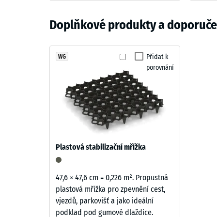
zajišťuje jednoduchou údržbu a ekonomický provoz.
Barva
Pevnost
Materiál
Cihlově
Doplňkové produkty a doporučen
a
Zjevná 
červená
struktura
Tlumení
Teplá
Přidat k
WG
Třída pr
porovnání
cihlově
Odolnos
červená
připomíná
Propust
pálenou
Protiskl
terakotu.
Živá
Tepelná
struktura
Mrazuv
Plastová stabilizační mřížka
granulátu
Pevno
dodává
povrchu
v
47,6 × 47,6 cm = 0,226 m². Propustná
přirozený
plastová mřížka pro zpevnění cest,
tlaku
a
vjezdů, parkovišť a jako ideální
-
zahradní
podklad pod gumové dlaždice.