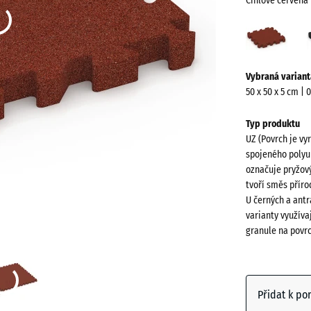
Cihlově červená
Cihlo
červ
(acti
Více
Vybraná variant
informací
50 x 50 x 5 cm | 
o
barvách?
Typ produktu
UZ (Povrch je vy
Zobrazit
spojeného polyu
paletu
označuje pryžový
barev
tvoří směs přír
U černých a antr
Cihlově
varianty využíva
červená
granule na povr
Antracit
Přidat k po