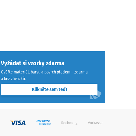
Vyžádat si vzorky zdarma
Ověřte materiál, barvu a povrch předem – zdarma
a bez závazků.
Klikněte sem teď!