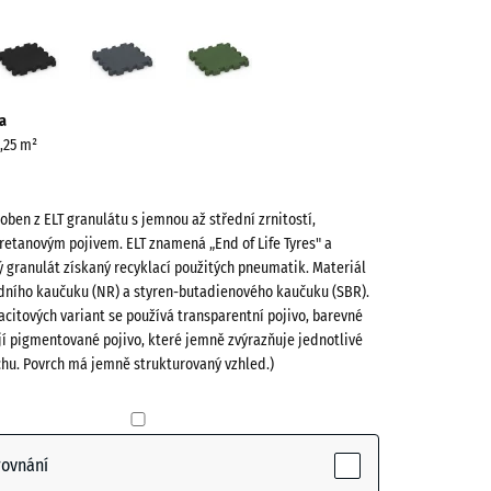
vě
Antracit
Břidlicová
Travní
ená
šedá
zelená
ve)
a
0,25 m²
roben z ELT granulátu s jemnou až střední zrnitostí,
retanovým pojivem. ELT znamená „End of Life Tyres" a
 granulát získaný recyklací použitých pneumatik. Materiál
odního kaučuku (NR) a styren-butadienového kaučuku (SBR).
acitových variant se používá transparentní pojivo, barevné
jí pigmentované pojivo, které jemně zvýrazňuje jednotlivé
(active)
chu. Povrch má jemně strukturovaný vzhled.)
- 13,00 Kč
rovnání