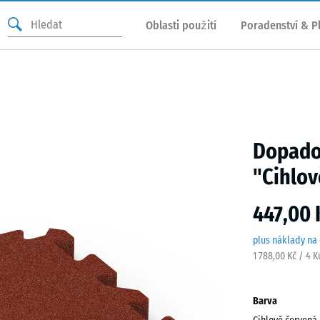
Oblasti použití
Poradenství & P
Dopadov
"Cihlov
447,00 
plus náklady na
1 788,00 Kč / 4 
Barva