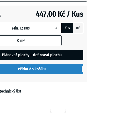
vá
447,00 Kč / Kus
a
+
Kus
m²
+ 13,00 Kč
0
m²
Plánovač plochy – definovat plochu
Přidat do košíku
technický list