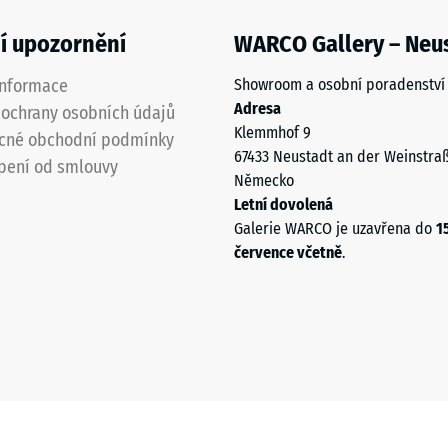
í upozornění
WARCO Gallery – Neu
informace
Showroom a osobní poradenství
Adresa
ochrany osobních údajů
Klemmhof 9
cné obchodní podmínky
67433 Neustadt an der Weinstra
pení od smlouvy
Německo
Letní dovolená
Galerie WARCO je uzavřena do
1
července včetně
.
u
u