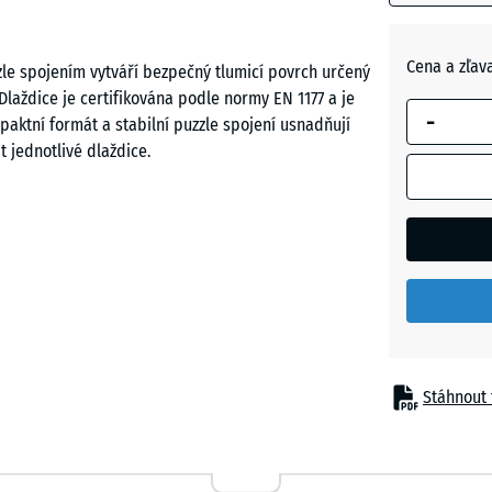
Břidlico
šedá
Cena a zľav
le spojením vytváří bezpečný tlumicí povrch určený
Dlaždice je certifikována podle normy EN 1177 a je
-
aktní formát a stabilní puzzle spojení usnadňují
Travní
 jednotlivé dlaždice.
zelená
am, kde je nutné chránit děti při pádu z výšky do
e střední až větší výškou, například kombinované
vky nebo rozsáhlejší herní sestavy na školních
Stáhnout 
jeného polyuretanovým pojivem. ELT znamená „End
použitých pneumatik. U černých dlaždic se používá
ivo pigmentované a vytváří barevný povrch na