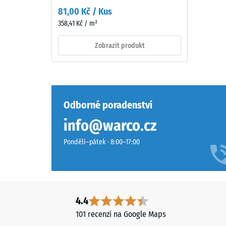
charakter.
Hodn
81,00 Kč / Kus
škály
358,41 Kč / m²
Materiál
2
–
Zobrazit produkt
=
Složení
cca
a
struktura
0,75
mm
Odborné poradenství
zbytk
info@warco.cz
Povrch
vtisku
má
Pondělí–pátek · 8:00–17:00
dvouvrstvou
po
konstrukci
24
z
hodin
ELT
granulátu
odleh
4.4
spojeného
(BS
101 recenzí na Google Maps
polyuretanovým