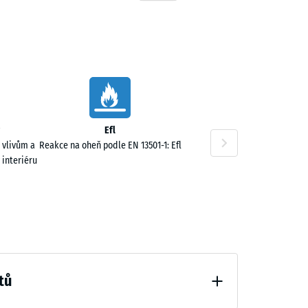
Efl
 vlivům a
Reakce na oheň podle EN 13501-1: Efl
 interiéru
tů