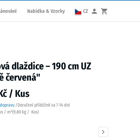
lánování
Nabídka & Vzorky
CZ
á dlaždice – 190 cm UZ
ě červená"
Kč / Kus
 dopravu
/
Doručení přibližně za
7-14 dní
Kus / m²
(
9,80
kg
/ Kus)