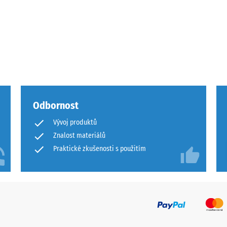
ota
Odbornost
ového
Vývoj produktů
Znalost materiálů
Praktické zkušenosti s použitím
ách
čení