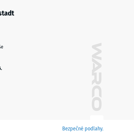
stadt
ße
5.
Bezpečné podlahy.