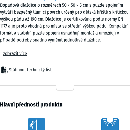
Dopadová dlaždice o rozměrech 50 × 50 × 5 cm s puzzle spojením
vytváří bezpečný tlumicí povrch určený pro dětská hřiště s kritickou
výškou pádu až 190 cm. Dlaždice je certifikována podle normy EN
1177 a je proto vhodná pro místa se střední výškou pádu. Kompaktní
formát a stabilní puzzle spojení usnadňují montáž a umožňují v
případě potřeby snadno vyměnit jednotlivé dlaždice.
Použití
zobrazit více
Dopadová dlaždice o tloušťce 5 cm se používá všude tam, kde je
nutné chránit děti při pádu z výšky do 190 cm. Typickými místy
použití jsou herní zařízení se střední až větší výškou, například
Stáhnout technický list
kombinované prolézačky, lezecké věže, sítě na lezení, větší skluzavky
nebo rozsáhlejší herní sestavy na školních dvorech a veřejných
dětských hřištích.
Konstrukce a materiál
Dlaždice je vyrobena z pryžového granulátu ELT spojeného
Hlavní přednosti produktu
polyuretanovým pojivem. ELT znamená „End of Life Tyres“ a označuje
granulát získaný recyklací použitých pneumatik. U černých dlaždic se
Characteristics
používá bezbarvé pojivo, zatímco u barevných variant je pojivo