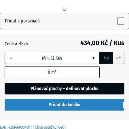
Břidlicová
+ 13,00 Kč
šedá
Přidat k porovnání
Cihlově
+ 13,00 Kč
červená
434,00 Kč / Kus
Cena a zľava
-
+
Kus
m²
Travní
+ 26,00 Kč
zelená
0
m²
Plánovač plochy – definovat plochu
Přidat do košíku
EAN:
4251469364011
| Číslo položky:
6401