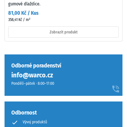
gumové dlaždice.
vibrací a
Složení
kročejového
a
81,00 Kč / Kus
hluku –
struktura
358,41 Kč / m²
Hodnota
stupnice 4 =
Zobrazit produkt
silné
Povrch
tlumení
má
Třída
dvouvrstvou
protiskluznosti
konstrukci
DS (EN 14041) -
Odborné poradenství
z
Hodnota
info@warco.cz
ELT
stupnice 3 =
granulátu
Součinitel
Pondělí–pátek · 8:00–17:00
spojeného
tření cca 0,45
polyuretanovým
Odolnost
pojivem.
proti oděru
ELT
Odbornost
– Odolnost
znamená
proti
Vývoj produktů
„End
abrazivnímu