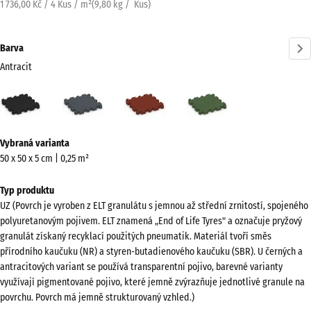
1 736,00 Kč / 4 Kus / m²
(
9,80
kg
/ Kus)
Barva
Antracit
Antracit
Břidlicová
Cihlově
Travní
(active)
šedá
červená
zelená
Více
Vybraná varianta
informací
50 x 50 x 5 cm | 0,25 m²
o
barvách?
Typ produktu
UZ (Povrch je vyroben z ELT granulátu s jemnou až střední zrnitostí, spojeného
Zobrazit
polyuretanovým pojivem. ELT znamená „End of Life Tyres" a označuje pryžový
paletu
granulát získaný recyklací použitých pneumatik. Materiál tvoří směs
barev
přírodního kaučuku (NR) a styren-butadienového kaučuku (SBR). U černých a
antracitových variant se používá transparentní pojivo, barevné varianty
(active)
Antracit
využívají pigmentované pojivo, které jemně zvýrazňuje jednotlivé granule na
povrchu. Povrch má jemně strukturovaný vzhled.)