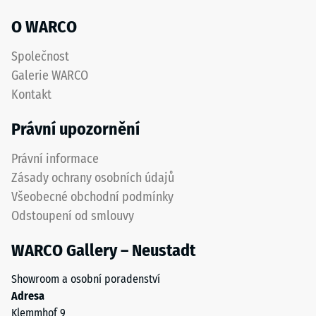
akceptační
povrch
O WARCO
úhel cca 16°,
s
skupina R10
dobrou
Společnost
odolností
Tepelná
Galerie WARCO
izolace
proti
Kontakt
–
opotřebení.
Hodnota
Spodní
Právní upozornění
stupnice
vrstva
4 =
z
Právní informace
Tepelná
hrubšího
vodivost
Zásady ochrany osobních údajů
granulátu
cca 0,09
Všeobecné obchodní podmínky
podporuje
W/(m·K)
Odstoupení od smlouvy
pružnost,
Mrazuvzdorný
tlumení
WARCO Gallery – Neustadt
nárazů
Pevnost
a
v
Showroom a osobní poradenství
dobrou
tlaku
Adresa
propustnost
Klemmhof 9