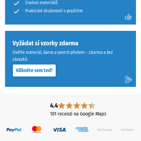
Znalost materiálů
of
opotřebení
Life
Praktické zkušenosti s použitím
– Hodnota
stupnice 4 =
Tyres"
"vynikající"
a
(BS 7188)
označuje
pryžový
Vyžádat si vzorky zdarma
Propustnost
granulát
vody (EN
Ověřte materiál, barvu a povrch předem – zdarma a bez
získaný
12616) –
závazků.
recyklací
Hodnocení
Klikněte sem teď!
5 =
použitých
Infiltrace
pneumatik.
cca 1000
Nášlapná
mm/h (1000
vrstva
l/h/m²)
z
4.4
jemného
Protiskluznost
101 recenzí na Google Maps
ELT
(EN 16165) –
Hodnota
granulátu
stupnice 4 =
vytváří
střední
protiskluzový