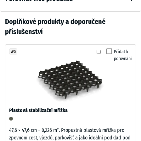
škály 2 =
nadčasově.
cca 0,75
Hluboký
mm
Zatím
Doplňkové produkty a doporučené
tmavošedý
zbytkového
nebyl
odstín
příslušenství
vtisku po
vybrán
se
24
žádný
přirozeně
hodinách
produkt
hodí
Přidat k
WG
odlehčení
pro
porovnání
k
(BS 7188)
porovnání.
moderním
Zjevná
venkovním
hustota
plochám
-
i
hodnota
technicky
stupnice
laděnému
1 = do
Plastová stabilizační mřížka
prostředí.
780
kg/m³
47,6 × 47,6 cm = 0,226 m². Propustná plastová mřížka pro
Materiál
Tlumení
zpevnění cest, vjezdů, parkovišť a jako ideální podklad pod
–
nárazů,