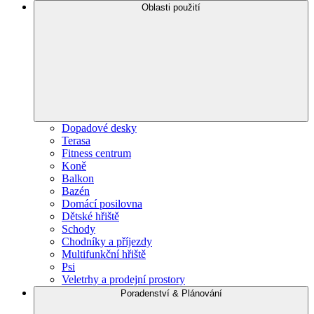
Oblasti použití
Dopadové desky
Terasa
Fitness centrum
Koně
Balkon
Bazén
Domácí posilovna
Dětské hřiště
Schody
Chodníky a příjezdy
Multifunkční hřiště
Psi
Veletrhy a prodejní prostory
Poradenství & Plánování