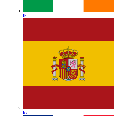
IE
ES