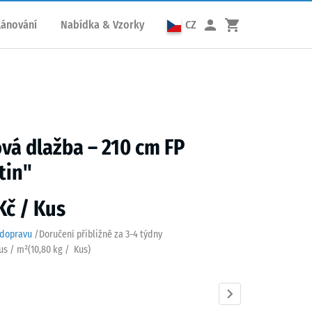
lánování
Nabídka & Vzorky
CZ
á dlažba – 210 cm FP
tin"
Kč / Kus
 dopravu
/
Doručení přibližně za
3-4 týdny
Kus / m²
(
10,80
kg
/ Kus)