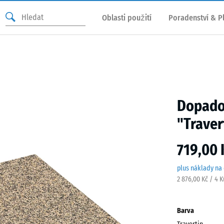
Oblasti použití
Poradenství & P
Dopadov
"Traver
719,00 
plus náklady na
2 876,00 Kč / 4 
Barva