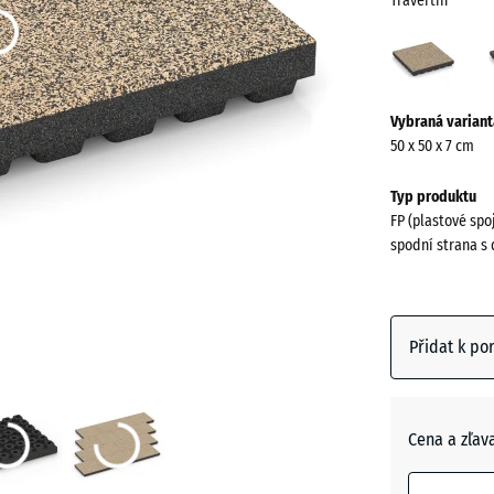
Travertin
Trave
(acti
Více
Vybraná variant
informací
50 x 50 x 7 cm
o
barvách?
Typ produktu
FP (plastové spo
Zobrazit
spodní strana s 
paletu
barev
Traverti
Přidat k po
Anglický
trávník
Cena a zľav