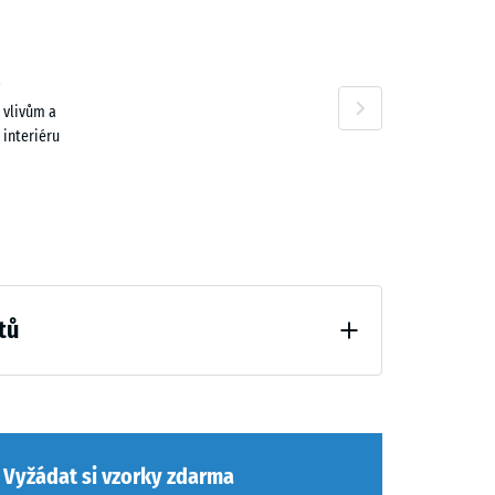
 vlivům a
 interiéru
tů
ní (BS 7188)
Vyžádat si vzorky zdarma