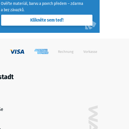
Ověřte materiál, barvu a povrch předem – zdarma
a bez závazků.
"dobrá" (BS 7188)
Klikněte sem teď!
ina R10
stadt
ße