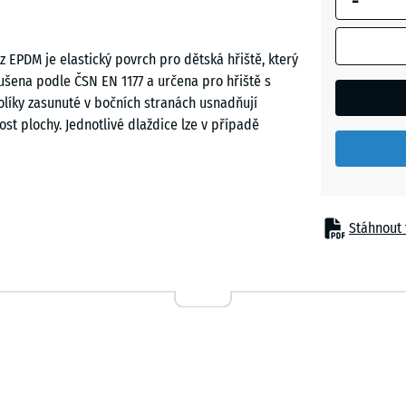
-
Atlantik
 EPDM je elastický povrch pro dětská hřiště, který
oušena podle ČSN EN 1177 a určena pro hřiště s
Etna
kolíky zasunuté v bočních stranách usnadňují
nost plochy. Jednotlivé dlaždice lze v případě
Levandu
Ratan
ěním při pádu pod hracími prvky vyšší stavební
Stáhnout 
 lanovými strukturami a většími herními sestavami.
dětských hřištích a v rekreačních parcích. Využívá
Terakot
ařízeních, především tam, kde se předpokládá častý
Tmavě
šedá
žula
ční vrstva z pryžového granulátu ELT pojeného