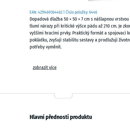
EAN:
4251469364462
| Číslo položky:
6446
Dopadová dlažba 50 × 50 × 7 cm s nášlapnou vrstvou z
tlumí nárazy při kritické výšce pádu až 210 cm. Je zk
vyššími hracími prvky. Praktický formát a spojovací 
pokládku, zvyšují stabilitu sestavy a prodlužují život
potřeby vyměnit.
Oblasti použití
zobrazit více
Dopadová dlažba tloušťky 7 cm chrání děti před zran
výšky – například pod prolézačkami, hracími věžemi,
Typicky se osazuje na školních dvorech, na veřejných 
se také v terapii, rehabilitaci a v pečovatelských z
kontakt kůže s povrchem.
Složení a vrstvy
Hlavní přednosti produktu
Dopadová dlažba má dvouvrstvou stavbu. Pružná funk