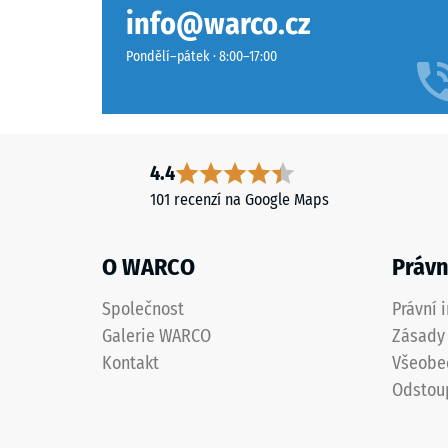
Je bezúdržbová a snadno se čistí. Nečistoty lze zamé
béžové
Třída pr
info@warco.cz
potřeby lze jednotlivé dlaždice vyměnit.
a
Odolnos
pískové
Pondělí–pátek · 8:00–17:00
tóny
Propust
připomínají
Protiskl
přírodní
vápenec.
Tepelná
4.4
Povrch
Mrazuv
101 recenzí na Google Maps
působí
Pevno
teple
a
v
O WARCO
Právn
harmonicky.
tlaku
Společnost
Právní 
-
Materiál
Galerie WARCO
Zásady 
Hodn
–
Kontakt
Všeobe
škály
Složení
Odstou
a
1
struktura
=