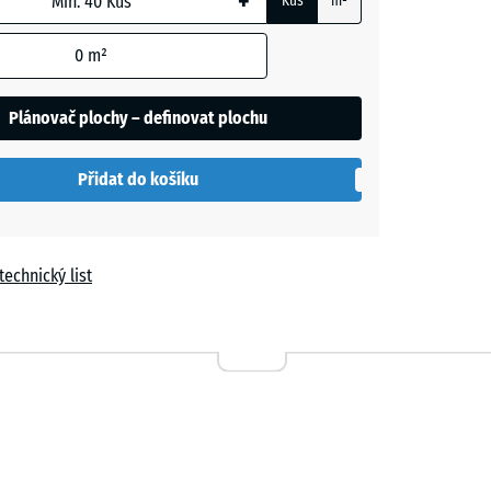
+
Kus
m²
0
m²
Plánovač plochy – definovat plochu
Přidat do košíku
le
technický list
a