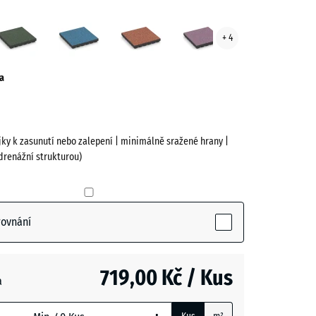
rtin
Anglický
Atlantik
Etna
Levandule
+ 4
ve)
trávník
a
jky k zasunutí nebo zalepení | minimálně sražené hrany |
drenážní strukturou)
(active)
n
rovnání
719,00 Kč / Kus
a