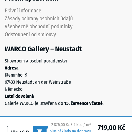
v
hmotě
Právní informace
Propustnost
a
vody (EN
Zásady ochrany osobních údajů
spojeného
12616) –
Všeobecné obchodní podmínky
polyuretanovým
Hodnocení
Odstoupení od smlouvy
pojivem
5 =
stabilizovaným
Infiltrace
WARCO Gallery – Neustadt
cca 1000
proti
mm/h (1000
UV
Showroom a osobní poradenství
l/h/m²)
záření.
Adresa
Povrch
Protiskluznost
Klemmhof 9
nášlapné
(EN 16165) –
67433 Neustadt an der Weinstraße
vrstvy
Hodnota
Německo
má
stupnice 4 =
Letní dovolená
střední
otevřeně
Galerie WARCO je uzavřena do
15. července včetně
.
akceptační
porézní
úhel cca 16°,
strukturu.
skupina R10
Nosnou
2 876,00 Kč / 4 Kus / m²
719,00 Kč
vrstvu
Tepelná
plus náklady na dopravu