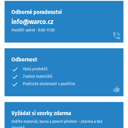
vtisku po
nebyl
hustý
24
vybrán
a
Odborné poradenství
hodinách
žádný
sytý
odlehčení
info@warco.cz
produkt
barevný
(BS 7188)
pro
Pondělí–pátek · 8:00–17:00
obraz
porovnání.
Zjevná
připomínající
hustota
upravený
-
trávník.
hodnota
Odbornost
stupnice
1 = do
Materiál
Vývoj produktů
780
–
Znalost materiálů
kg/m³
Složení
Praktické zkušenosti s použitím
a
Tlumení
struktura
nárazů,
vibrací a
kročejového
Výrobek
Vyžádat si vzorky zdarma
hluku –
má
Ověřte materiál, barvu a povrch předem – zdarma a bez
Hodnota
dvouvrstvou
závazků.