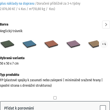
plus náklady na dopravu
/
Doručení přibližně za
3-4 týdny
2 876,00 Kč / 4 Kus / m²
(
10,80
kg
/ Kus)
Barva
Anglický trávník
Anglický
Atlantik
Etna
Levandule
Rata
+ 4
trávník
(active)
Více
Vybraná varianta
informací
50 x 50 x 7 cm
o
barvách?
Typ produktu
FP (plastové spojky k zasunutí nebo zalepení | minimálně sražené hrany |
Zobrazit
spodní strana s drenážní strukturou)
paletu
barev
Anglický
Přidat k porovnání
(active)
trávník