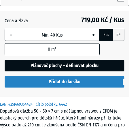
719,00 Kč / Kus
Atlantik
Cena a zľava
-
+
Kus
m²
Etna
0
m²
Levandule
Plánovač plochy – definovat plochu
Přidat do košíku
Ratan
EAN:
4251469364424
| Číslo položky:
6442
Terakota
Dopadová dlažba 50 × 50 × 7 cm s nášlapnou vrstvou z EPDM je
elastický povrch pro dětská hřiště, který tlumí nárazy při kritické
výšce pádu až 210 cm. Je zkoušena podle ČSN EN 1177 a určena pro