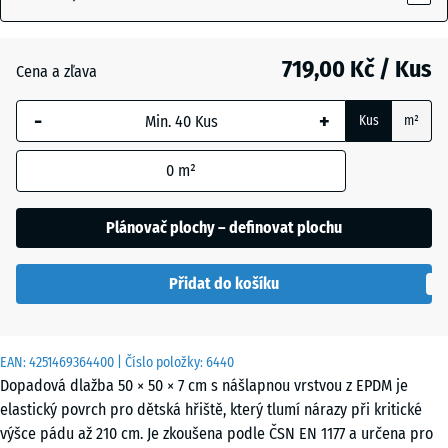
(active)
žula
719,00 Kč / Kus
Cena a zľava
Anglický
-
+
trávník
Kus
m²
0
m²
Atlantik
Plánovač plochy – definovat plochu
Etna
Přidat do košíku
Levandule
EAN:
4251469364400
| Číslo položky:
6440
Dopadová dlažba 50 × 50 × 7 cm s nášlapnou vrstvou z EPDM je
elastický povrch pro dětská hřiště, který tlumí nárazy při kritické
Ratan
výšce pádu až 210 cm. Je zkoušena podle ČSN EN 1177 a určena pro