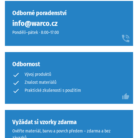
vtisku po
nebyl
žula
24
vybrán
jsou
Odborné poradenství
hodinách
žádný
vyráběny
odlehčení
info@warco.cz
produkt
z
(BS 7188)
pro
Pondělí–pátek · 8:00–17:00
EPDM
porovnání.
Zjevná
granulátu
hustota
v
-
různých
hodnota
odstínech
Odbornost
stupnice
šedé
1 = do
Vývoj produktů
a
780
Znalost materiálů
černé
kg/m³
Praktické zkušenosti s použitím
s
Tlumení
čirým
nárazů,
UV
vibrací a
odolným
kročejového
Vyžádat si vzorky zdarma
PU
hluku –
pojivem.
Ověřte materiál, barvu a povrch předem – zdarma a bez
Hodnota
Vícebarevná
závazků.