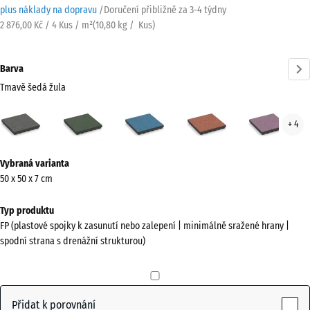
plus náklady na dopravu
/
Doručení přibližně za
3-4 týdny
2 876,00 Kč / 4 Kus / m²
(
10,80
kg
/ Kus)
Barva
Tmavě šedá žula
Tmavě
Anglický
Atlantik
Etna
Leva
+ 4
šedá
trávník
žula
Více
(active)
Vybraná varianta
informací
50 x 50 x 7 cm
o
barvách?
Typ produktu
FP (plastové spojky k zasunutí nebo zalepení | minimálně sražené hrany |
Zobrazit
spodní strana s drenážní strukturou)
paletu
barev
Tmavě
Přidat k porovnání
šedá