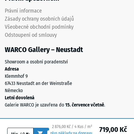
jsou
pevně
Právní informace
Propustnost
vázány
vody (EN
Zásady ochrany osobních údajů
v
12616) –
Všeobecné obchodní podmínky
granulátu,
Hodnocení
Odstoupení od smlouvy
5 =
takže
Infiltrace
si
WARCO Gallery – Neustadt
cca 1000
barevnost
mm/h (1000
dlouhodobě
Showroom a osobní poradenství
l/h/m²)
zachovává
Adresa
stabilitu.
Protiskluznost
Klemmhof 9
(EN 16165) –
67433 Neustadt an der Weinstraße
Hodnota
Německo
Materiál
stupnice 4 =
Letní dovolená
–
střední
Galerie WARCO je uzavřena do
15. července včetně
.
Složení
akceptační
a
úhel cca 16°,
struktura
skupina R10
2 876,00 Kč / 4 Kus / m²
719,00 Kč
Tepelná
plus náklady na dopravu