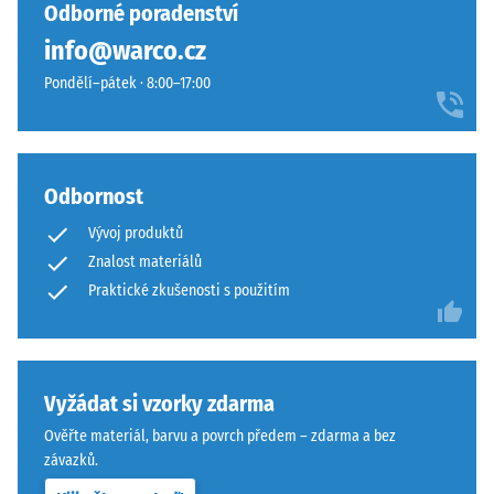
vybrán
hlínu.
Odborné poradenství
hodinách
žádný
Povrch
odlehčení
info@warco.cz
produkt
působí
(BS 7188)
pro
Pondělí–pátek · 8:00–17:00
útulně
porovnání.
Zjevná
a
hustota
přirozeně.
-
hodnota
Odbornost
stupnice
Materiál
1 = do
–
Vývoj produktů
780
Složení
Znalost materiálů
kg/m³
a
Praktické zkušenosti s použitím
struktura
Tlumení
nárazů,
vibrací a
Výrobek
kročejového
má
Vyžádat si vzorky zdarma
hluku –
dvouvrstvou
Ověřte materiál, barvu a povrch předem – zdarma a bez
Hodnota
konstrukci.
závazků.
stupnice 5 =
Nášlapná
vynikající