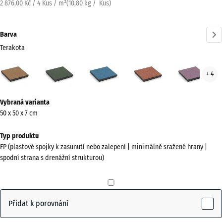
2 876,00 Kč / 4 Kus / m²
(
10,80
kg
/ Kus)
Barva
Terakota
Terakota
Anglický
Atlantik
Etna
Leva
+ 4
(active)
trávník
Více
Vybraná varianta
informací
50 x 50 x 7 cm
o
barvách?
Typ produktu
FP (plastové spojky k zasunutí nebo zalepení | minimálně sražené hrany |
Zobrazit
spodní strana s drenážní strukturou)
paletu
barev
(active)
Terakota
Přidat k porovnání