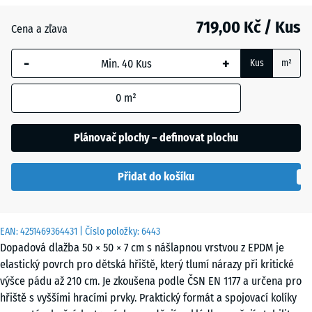
Anglický
719,00 Kč / Kus
trávník
Cena a zľava
-
+
Kus
m²
Atlantik
0
m²
Etna
Plánovač plochy – definovat plochu
Přidat do košíku
Levandule
EAN:
4251469364431
| Číslo položky:
6443
Ratan
Dopadová dlažba 50 × 50 × 7 cm s nášlapnou vrstvou z EPDM je
elastický povrch pro dětská hřiště, který tlumí nárazy při kritické
výšce pádu až 210 cm. Je zkoušena podle ČSN EN 1177 a určena pro
Tmavě
hřiště s vyššími hracími prvky. Praktický formát a spojovací kolíky
šedá