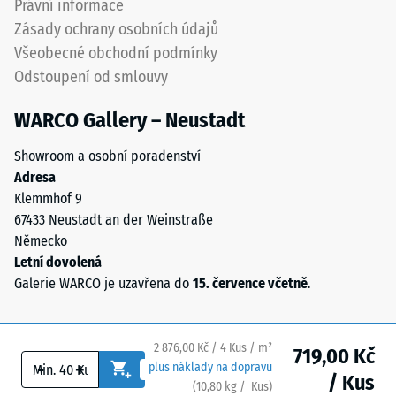
Právní informace
Propustnost
spojeného
vody (EN
Zásady ochrany osobních údajů
polyuretanovým
12616) –
Všeobecné obchodní podmínky
pojivem
Hodnocení
Odstoupení od smlouvy
stabilizovaným
5 =
proti
Infiltrace
WARCO Gallery – Neustadt
cca 1000
UV
mm/h (1000
záření.
Showroom a osobní poradenství
l/h/m²)
Povrch
Adresa
nášlapné
Protiskluznost
Klemmhof 9
vrstvy
(EN 16165) –
67433 Neustadt an der Weinstraße
má
Hodnota
Německo
otevřeně
stupnice 4 =
Letní dovolená
střední
porézní
Galerie WARCO je uzavřena do
15. července včetně
.
akceptační
strukturu.
úhel cca 16°,
Nosnou
skupina R10
vrstvu
2 876,00 Kč / 4 Kus / m²
719,00 Kč
tvoří
Tepelná
-
+
plus náklady na dopravu
černý
/ Kus
izolace
(
10,80
kg
/ Kus)
Bezpečné podlahy.