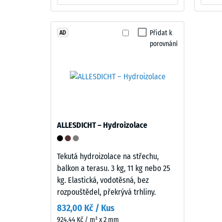
s
=
čirým
cca
UV
Přidat k
1
AD
odolným
porovnání
PU
mm
pojivem.
zbytk
Vícebarevná
vtisku
směs
vytváří
po
živý
24
povrch
ALLESDICHT – Hydroizolace
hodin
s
vzhledem
odleh
tmavého
Tekutá hydroizolace na střechu,
(BS
přírodního
balkon a terasu. 3 kg, 11 kg nebo 25
7188)
kamene.
kg. Elastická, vodotěsná, bez
EPDM
rozpouštědel, překrývá trhliny.
je
832,00 Kč / Kus
přirozeně
924,44 Kč / m² x 2 mm