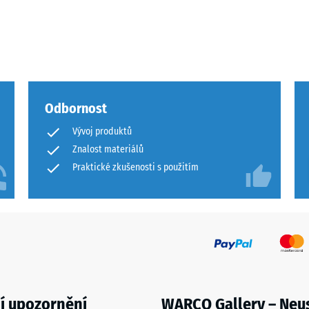
Odbornost
Vývoj produktů
u
Znalost materiálů
Praktické zkušenosti s použitím
u
í upozornění
WARCO Gallery – Neu