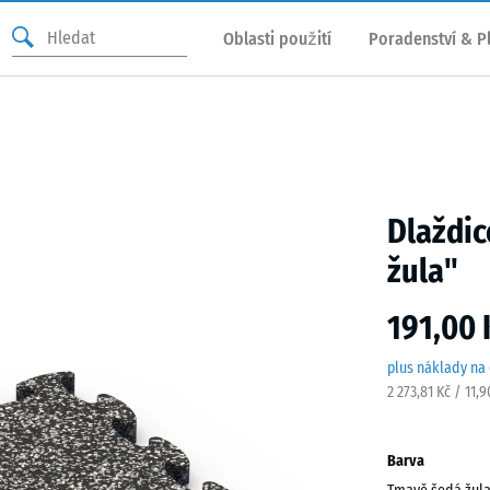
Oblasti použití
Poradenství & P
Dlaždic
žula"
191,00 
plus náklady na
2 273,81 Kč / 11,
Barva