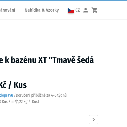
lánování
Nabídka & Vzorky
CZ
e k bazénu XT "Tmavě šedá
Kč / Kus
 dopravu
/
Doručení přibližně za
4-6 týdnů
90 Kus / m²
(
1,22
kg
/ Kus)