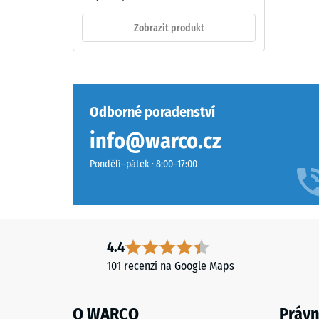
odolný
1 / 5
vůči
Zobrazit produkt
UV
záření
a
Pevnost
pigmenty
v
jsou
Odborné poradenství
tlaku
pevně
info@warco.cz
materiál
vázány
popisuje
v
Pondělí–pátek · 8:00–17:00
jeho
granulátu,
odolnost
takže
vůči
si
lokálním
barevnost
zatížení.
4.4
dlouhodobě
Udává,
zachovává
101 recenzí na Google Maps
do
stabilitu.
jaké
míry
O WARCO
Právn