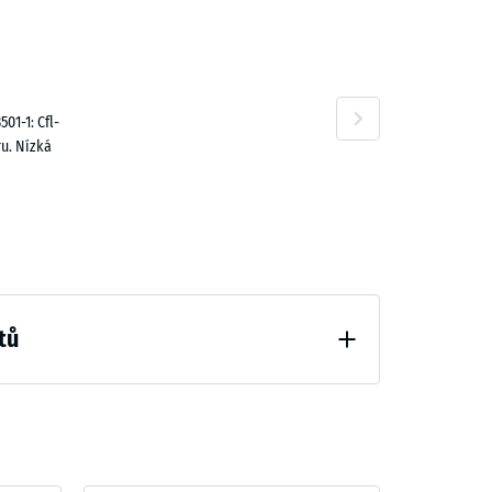
9,00 Kč
01-1: Cfl-
u. Nízká
tů
ní (BS 7188)