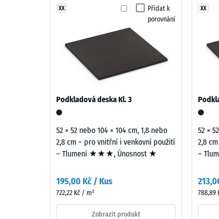
Přidat k
XX
XX
Třída pr
porovnání
Produkty
Odolnos
v
odstínu
Propust
Tmavě
Protiskl
šedá
žula
Tepelná 
jsou
Mrazuv
Podkladová deska Kl. 3
Podkla
vyráběny
Pevno
z
EPDM
v
52 × 52 nebo 104 × 104 cm, 1,8 nebo
52 × 5
granulátu
2,8 cm – pro vnitřní i venkovní použití
2,8 cm
tlaku
v
– Tlumení ★★★, Únosnost ★
– Tlu
-
různých
odstínech
Hodn
195,00 Kč / Kus
213,0
šedé
škály
722,22 Kč / m²
788,89 
a
1
černé
Zobrazit produkt