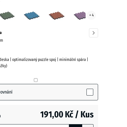
a
ě
Anglický
Atlantik
Etna
Levandule
+ 4
trávník
ve)
a
 cm
deska | optimalizovaný puzzle spoj | minimální spára |
žky)
rovnání
ive)
191,00 Kč / Kus
a