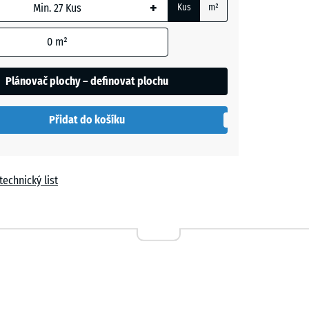
+
Kus
m²
m
0
m²
t
Plánovač plochy – definovat plochu
í
Přidat do košíku
le
technický list
a
n