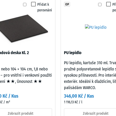
žádný
Přidat k
Př
OP
otiskluznosti DS (EN 14041) - Hodnota stupnice 4 = Součinitel tření cca 0,53
produkt
porovnání
po
pro
t proti oděru – Odolnost proti abrazivnímu opotřebení – Hodnota stupnice 2 = 
porovnání.
nost vody (EN 12616) – Hodnocení 5 = Infiltrace cca 1000 mm/h (1000 l/h/m²)
uznost (EN 16165) – Hodnota stupnice 4 = střední akceptační úhel cca 16°, skup
izolace – Hodnota stupnice 2 = Tepelná vodivost cca 0,12 W/(m·K)
zdorný
dová deska Kl. 2
PU lepidlo
st
PU lepidlo, kartuše 310 ml. Trv
2 nebo 104 × 104 cm, 1,8 nebo
pružné polyuretanové lepidlo 
 – pro vnitřní i venkovní použití
vysokou přilnavostí. Pro interié
mení ★★, Únosnost ★★
exteriér. Ideální k dlaždicím, l
palisádám WARCO.
ota
0 Kč / Kus
346,00 Kč / Kus
Kč / m²
1 116,13 Kč / l
Zobrazit produkt
Zobrazit produkt