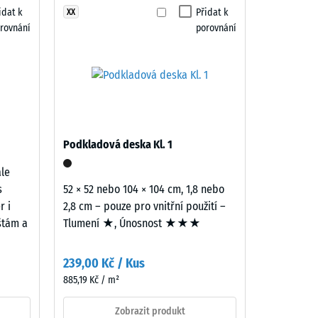
idat k
Přidat k
XX
rovnání
porovnání
"dobrá" (BS 7188)
ina R10
Podkladová deska Kl. 1
ale
s
52 × 52 nebo 104 × 104 cm, 1,8 nebo
r i
2,8 cm – pouze pro vnitřní použití –
ištám a
Tlumení ★, Únosnost ★★★
239,00 Kč / Kus
885,19 Kč / m²
Zobrazit produkt