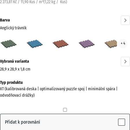
2 273,81 Kč / 11,90 Kus / m²
(
1,22
kg
/ Kus)
Barva
Anglický trávník
Anglický
Atlantik
Etna
Levandule
Rata
+ 4
trávník
(active)
Více
Vybraná varianta
informací
o
28,9 x 28,9 x 1,8 cm
barvách?
Rozměry
Typ produktu
pro
Zobrazit
XT (kalibrovaná deska | optimalizovaný puzzle spoj | minimální spára |
dopravu
paletu
odvodňovací drážky)
315
barev
x
Anglický
315
(active)
trávník
x
Přidat k porovnání
18