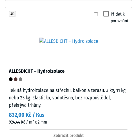
cca
nízkou
objemovou
Přidat k
AD
1
porovnání
hustotu.
mm
zbytkového
Instalace
vtisku
–
Zpracování
po
–
24
Montáž
ALLESDICHT – Hydroizolace
hodinách
odlehčení
Tekutá hydroizolace na střechu, balkon a terasu. 3 kg, 11 kg
(BS
nebo 25 kg. Elastická, vodotěsná, bez rozpouštědel,
7188)
překrývá trhliny.
832,00 Kč / Kus
924,44 Kč / m² x 2 mm
Zaoblené
vlnité
Zobrazit produkt