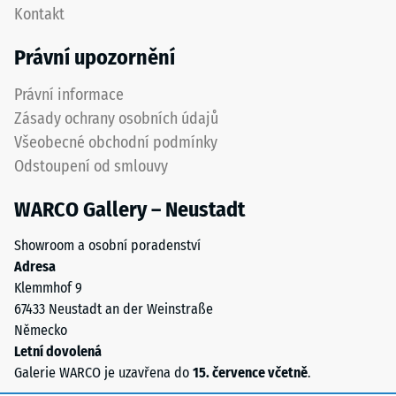
znamená
Kontakt
desek
nižší
musí
odolnost
Právní upozornění
být
vůči
zřetelně
bodovému
Právní informace
vyznačena
zatížení.
Zásady ochrany osobních údajů
a
Taková
Všeobecné obchodní podmínky
přesně
zatížení
Odstoupení od smlouvy
dodržena
mohou
při
vznikat
WARCO Gallery – Neustadt
pokládce
například
pro
vlivem
Showroom a osobní poradenství
zajištění
bot
Adresa
správné
s
Klemmhof 9
funkce
vysokými
67433 Neustadt an der Weinstraße
systému.
podpatky,
Německo
nohou
Letní dovolená
nábytku,
Struktura
Galerie WARCO je uzavřena do
15. července včetně
.
květináčů
spodní