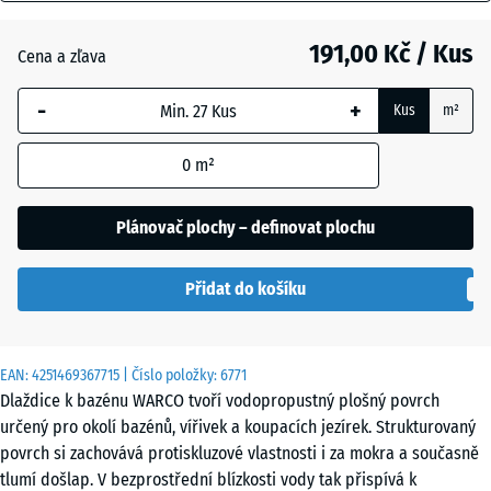
mm
Atlantik
191,00 Kč / Kus
Cena a zľava
Vybraný
rozměr s
-
+
Kus
m²
modrým
Etna
ohraničením
0
m²
se používá
pro výpočet
Levandule
potřeby
Plánovač plochy – definovat plochu
(pokud není
v údajích o
Ratan
Přidat do košíku
produktu
uvedeno
jinak).
Terakota
EAN:
4251469367715
| Číslo položky:
6771
28,9
Dlaždice k bazénu WARCO tvoří vodopropustný plošný povrch
x
určený pro okolí bazénů, vířivek a koupacích jezírek. Strukturovaný
28,9
Tmavě
povrch si zachovává protiskluzové vlastnosti i za mokra a současně
x
šedá
tlumí došlap. V bezprostřední blízkosti vody tak přispívá k