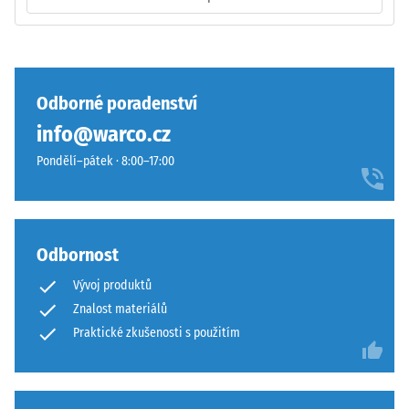
/ 5
zuby
podobně
jako
4035
bez
Pevnost
Odborné poradenství
zaoblení
v
info@warco.cz
hran
tlaku
—
Pondělí–pátek · 8:00–17:00
materiálu
vhodné
popisuje
především
jeho
jako
odolnost
vrchní
vůči
Odbornost
vrstva
lokálnímu
Vývoj produktů
v
zatížení.
Znalost materiálů
sendvičovém
Udává,
systému.
Praktické zkušenosti s použitím
do
Pravoúhlé
jaké
hrany
míry
zajišťují
se