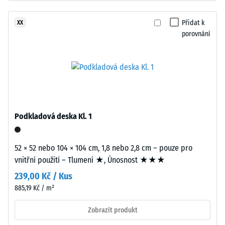
Hodnota
černý
stupnice
gumový
Přidat k
XX
2 =
granulát
porovnání
Tepelná
z
vodivost
recyklovaných
cca 0,12
pneumatik
W/(m·K)
(ELT),
Mrazuvzdorný
spojený
polyuretanovým
Pevnost
pojivem.
Podkladová deska Kl. 1
v
ELT
tlaku
znamená
52 × 52 nebo 104 × 104 cm, 1,8 nebo 2,8 cm – pouze pro
„End
-
vnitřní použití – Tlumení ★, Únosnost ★★★
of
Hodnota
239,00 Kč / Kus
Life
škály
Tyres".
885,19 Kč / m²
Nosná
1
Zobrazit produkt
vrstva
=
má