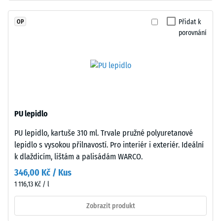
a
vody (EN
spojeného
12616) –
Přidat k
OP
polyuretanovým
Hodnocení
porovnání
pojivem
5 =
stabilizovaným
Infiltrace
cca 1000
proti
mm/h (1000
UV
l/h/m²)
záření.
Povrch
Protiskluznost
nášlapné
(EN 16165) –
PU lepidlo
vrstvy
Hodnota
PU lepidlo, kartuše 310 ml. Trvale pružné polyuretanové
má
stupnice 4 =
lepidlo s vysokou přilnavostí. Pro interiér i exteriér. Ideální
střední
otevřeně
akceptační
k dlaždicím, lištám a palisádám WARCO.
porézní
úhel cca 16°,
strukturu.
346,00 Kč / Kus
skupina R10
Nosnou
1 116,13 Kč / l
vrstvu
Tepelná
tvoří
Zobrazit produkt
izolace
hrubozrnný
–