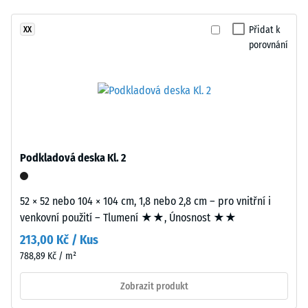
tlumení
vrstva
Třída
Přidat k
XX
tloušťky
protiskluznosti
porovnání
přibližně
DS (EN 14041) -
3,3
Hodnota
mm
stupnice 4 =
je
Součinitel
vyrobena
tření cca 0,53
z
Odolnost
nového
Podkladová deska Kl. 2
proti oděru
EPDM
– Odolnost
granulátu
proti
(etylen-
52 × 52 nebo 104 × 104 cm, 1,8 nebo 2,8 cm – pro vnitřní i
abrazivnímu
propylen-
venkovní použití – Tlumení ★★, Únosnost ★★
opotřebení
dien
– Hodnota
213,00 Kč / Kus
monomer),
stupnice 2 =
788,89 Kč / m²
průbarveného
"dobrá" (BS
7188)
v
Zobrazit produkt
hmotě
Propustnost