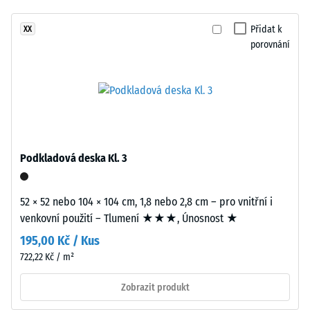
hodinách
žádný
sytý
odlehčení
produkt
barevný
Přidat k
XX
(BS 7188)
pro
porovnání
obraz
porovnání.
Zjevná
připomínající
hustota
upravený
-
trávník.
hodnota
stupnice
1 = do
Materiál
780
–
Podkladová deska Kl. 3
kg/m³
Složení
a
Tlumení
52 × 52 nebo 104 × 104 cm, 1,8 nebo 2,8 cm – pro vnitřní i
struktura
nárazů,
venkovní použití – Tlumení ★★★, Únosnost ★
vibrací a
kročejového
195,00 Kč / Kus
Výrobek
hluku –
722,22 Kč / m²
má
Hodnota
dvouvrstvou
stupnice 2 =
Zobrazit produkt
konstrukci.
příjemné
Nášlapná