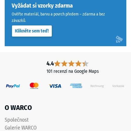
vlasovou
Vyžádat si vzorky zdarma
materiál
spáru
deformuje
Ověřte materiál, barvu a povrch předem – zdarma a bez
s
při
závazků.
přísnějšími
působení
Klikněte sem teď!
tolerancemi.
definované
Desky
síly.
lze
Malá
stabilizovat
hloubka
svorkami
vtisku
4.4
ze
svědčí
101 recenzí na Google Maps
spodní
o
strany,
vysoké
čímž
pevnosti
zůstávají
v
spojovací
tlaku,
O WARCO
prvky
zatímco
zcela
větší
Společnost
neviditelné.
hloubka
Galerie WARCO
Orientace