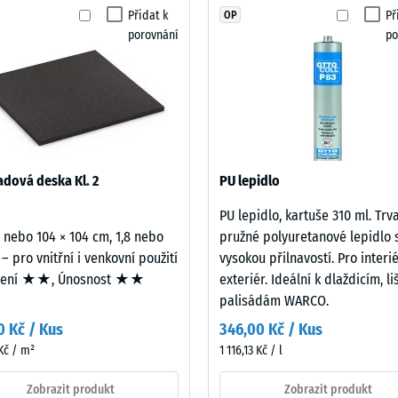
žádný
Přidat k
Př
OP
otiskluznosti DS (EN 14041) - Hodnota stupnice 4 = Součinitel tření cca 0,53
produkt
porovnání
po
pro
t proti oděru – Odolnost proti abrazivnímu opotřebení – Hodnota stupnice 2 = 
porovnání.
nost vody (EN 12616) – Hodnocení 5 = Infiltrace cca 1000 mm/h (1000 l/h/m²)
uznost (EN 16165) – Hodnota stupnice 4 = střední akceptační úhel cca 16°, skup
izolace – Hodnota stupnice 2 = Tepelná vodivost cca 0,12 W/(m·K)
zdorný
dová deska Kl. 2
PU lepidlo
st
PU lepidlo, kartuše 310 ml. Trv
2 nebo 104 × 104 cm, 1,8 nebo
pružné polyuretanové lepidlo 
 – pro vnitřní i venkovní použití
vysokou přilnavostí. Pro interié
mení ★★, Únosnost ★★
exteriér. Ideální k dlaždicím, l
palisádám WARCO.
ota
0 Kč / Kus
346,00 Kč / Kus
Kč / m²
1 116,13 Kč / l
Zobrazit produkt
Zobrazit produkt