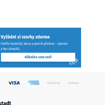
Vyžádat si vzorky zdarma
Ověřte materiál, barvu a povrch předem – zdarma
a bez závazků.
Klikněte sem teď!
stadt