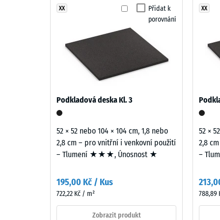
Různé
Přidat k
XX
XX
Třída pr
porovnání
odstíny
Odolnos
zelené
vytvářejí
Propust
hustý
Protiskl
a
sytý
Tepelná 
barevný
Mrazuv
Podkladová deska Kl. 3
Podkla
obraz
Pevno
připomínající
upravený
v
52 × 52 nebo 104 × 104 cm, 1,8 nebo
52 × 5
trávník.
2,8 cm – pro vnitřní i venkovní použití
2,8 cm
tlaku
– Tlumení ★★★, Únosnost ★
– Tlu
-
Materiál
Hodn
–
195,00 Kč / Kus
213,0
škály
Složení
722,22 Kč / m²
788,89 
a
1
struktura
Zobrazit produkt