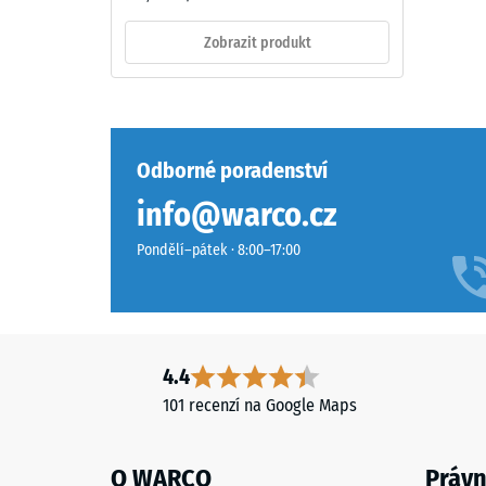
propylen-
1 / 5
dien
Zobrazit produkt
monomer),
průbarveného
v
Pevnost
hmotě
v
a
Odborné poradenství
tlaku
spojeného
info@warco.cz
materiál
polyuretanovým
popisuje
pojivem
Pondělí–pátek · 8:00–17:00
jeho
stabilizovaným
odolnost
proti
vůči
UV
lokálním
záření.
zatížení.
Povrch
4.4
Udává,
nášlapné
101 recenzí na Google Maps
do
vrstvy
jaké
má
míry
O WARCO
Právn
otevřeně