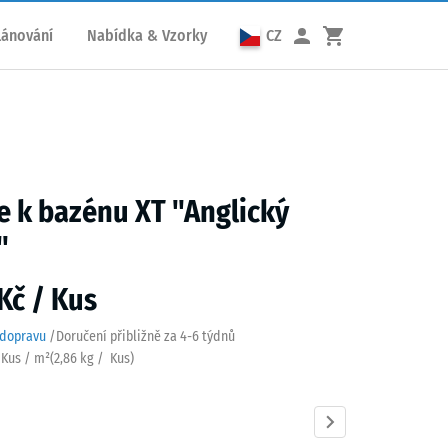
lánování
Nabídka & Vzorky
CZ
e k bazénu XT "Anglický
"
Kč / Kus
 dopravu
/
Doručení přibližně za
4-6 týdnů
3 Kus / m²
(
2,86
kg
/ Kus)