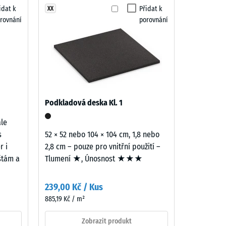
idat k
Přidat k
XX
rovnání
porovnání
"dobrá" (BS 7188)
ina R10
Podkladová deska Kl. 1
ale
s
52 × 52 nebo 104 × 104 cm, 1,8 nebo
r i
2,8 cm – pouze pro vnitřní použití –
ištám a
Tlumení ★, Únosnost ★★★
239,00 Kč / Kus
885,19 Kč / m²
Zobrazit produkt