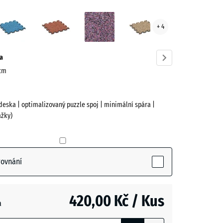
cký
Atlantik
Etna
Levandule
Ratan
+ 4
ík
ve)
a
 cm
deska | optimalizovaný puzzle spoj | minimální spára |
žky)
active)
rovnání
420,00 Kč / Kus
a