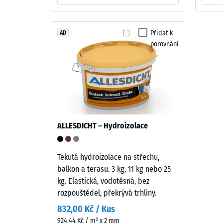
=
cca
Výrobek
Přidat k
1
AD
má
porovnání
dvouvrstvou
mm
konstrukci.
zbytk
Nášlapná
vtisku
vrstva
tloušťky
po
přibližně
24
3,3
ALLESDICHT – Hydroizolace
hodin
mm
je
odleh
vyrobena
Tekutá hydroizolace na střechu,
(BS
z
balkon a terasu. 3 kg, 11 kg nebo 25
7188)
nového
kg. Elastická, vodotěsná, bez
EPDM
rozpouštědel, překrývá trhliny.
granulátu
832,00 Kč / Kus
(etylen-
924,44 Kč / m² x 2 mm