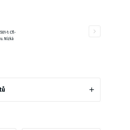
9,00 Kč
01-1: Cfl-
u. Nízká
tů
ní (BS 7188)