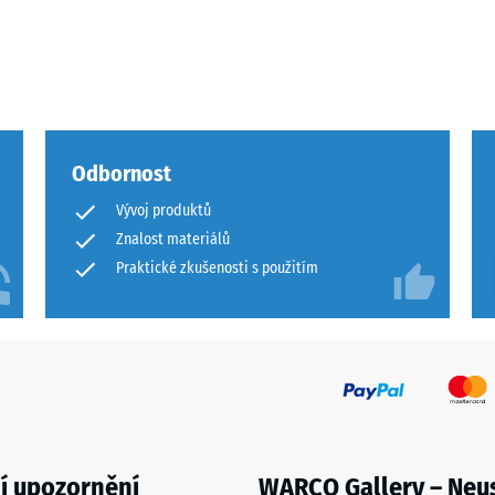
Odbornost
Vývoj produktů
u
Znalost materiálů
Praktické zkušenosti s použitím
u
í upozornění
WARCO Gallery – Neu