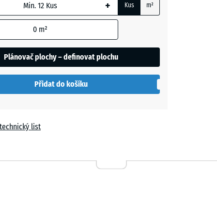
+
Kus
m²
m
0
m²
t
le
Plánovač plochy – definovat plochu
í
Přidat do košíku
a
technický list
n