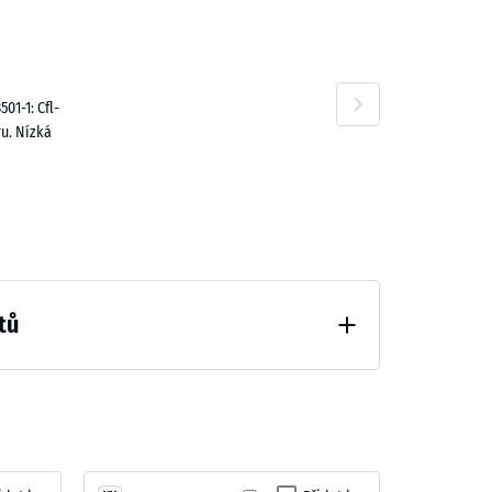
9,00 Kč
01-1: Cfl-
u. Nízká
tů
ní (BS 7188)