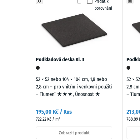
béžové
Přidat k
XX
XX
Třída pr
porovnání
a
Odolnos
pískové
tóny
Propust
připomínají
Protiskl
přírodní
vápenec.
Tepelná 
Povrch
Mrazuv
Podkladová deska Kl. 3
Podkla
působí
Pevno
teple
a
v
52 × 52 nebo 104 × 104 cm, 1,8 nebo
52 × 5
harmonicky.
2,8 cm – pro vnitřní i venkovní použití
2,8 cm
tlaku
– Tlumení ★★★, Únosnost ★
– Tlu
-
Materiál
Hodn
–
195,00 Kč / Kus
213,0
škály
Složení
722,22 Kč / m²
788,89 
a
1
struktura
Zobrazit produkt
=