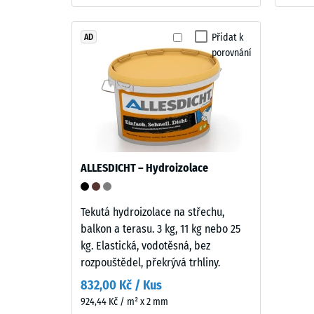
cca
Výrobek
Přidat k
1
AD
má
porovnání
dvouvrstvou
mm
konstrukci.
zbytk
Nášlapná
vtisku
vrstva
tloušťky
po
přibližně
24
3,3
ALLESDICHT – Hydroizolace
hodin
mm
je
odleh
vyrobena
Tekutá hydroizolace na střechu,
(BS
z
balkon a terasu. 3 kg, 11 kg nebo 25
7188)
nového
kg. Elastická, vodotěsná, bez
EPDM
rozpouštědel, překrývá trhliny.
granulátu
832,00 Kč / Kus
(etylen-
924,44 Kč / m² x 2 mm
propylen-