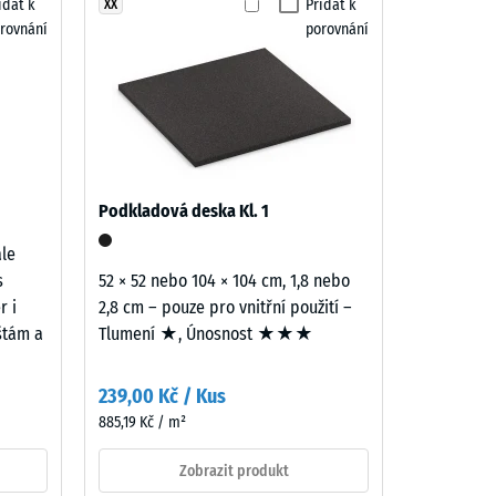
idat k
Přidat k
XX
rovnání
porovnání
"dobrá" (BS 7188)
ina R10
Podkladová deska Kl. 1
ale
s
52 × 52 nebo 104 × 104 cm, 1,8 nebo
r i
2,8 cm – pouze pro vnitřní použití –
ištám a
Tlumení ★, Únosnost ★★★
239,00 Kč / Kus
885,19 Kč / m²
Zobrazit produkt