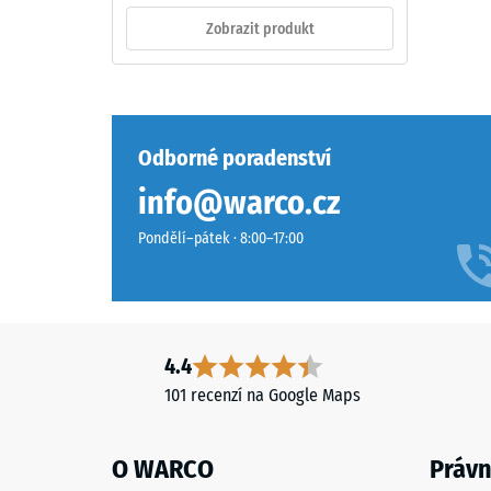
1 / 5
dien
Zobrazit produkt
monomer),
průbarveného
v
Pevnost
hmotě
v
a
Odborné poradenství
tlaku
spojeného
info@warco.cz
materiál
polyuretanovým
popisuje
pojivem
Pondělí–pátek · 8:00–17:00
jeho
stabilizovaným
odolnost
proti
vůči
UV
lokálním
záření.
zatížení.
Povrch
4.4
Udává,
nášlapné
101 recenzí na Google Maps
do
vrstvy
jaké
má
míry
O WARCO
Právn
otevřeně
se