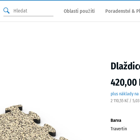
Oblasti použití
Poradenství & P
Dlaždic
420,00 
plus náklady na
2 110,55 Kč / 5,0
Barva
Travertin
Trave