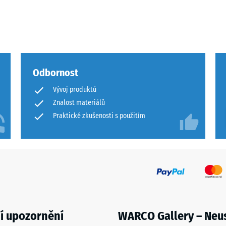
Odbornost
Vývoj produktů
u
Znalost materiálů
Praktické zkušenosti s použitím
u
í upozornění
WARCO Gallery – Neu