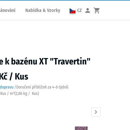
lánování
Nabídka & Vzorky
CZ
e k bazénu XT "Travertin"
Kč / Kus
 dopravu
/
Doručení přibližně za
4-6 týdnů
3 Kus / m²
(
2,86
kg
/ Kus)
rtin
Anglický
Atlantik
Etna
Levandule