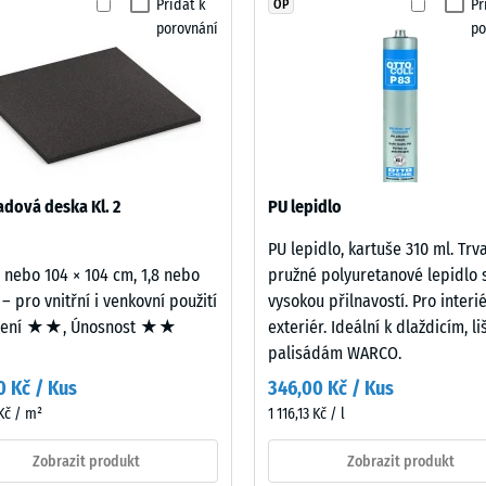
Přidat k
Př
OP
otiskluznosti DS (EN 14041) - Hodnota stupnice 4 = Součinitel tření cca 0,53
produkt
porovnání
po
pro
t proti oděru – Odolnost proti abrazivnímu opotřebení – Hodnota stupnice 2 = 
porovnání.
nost vody (EN 12616) – Hodnocení 5 = Infiltrace cca 1000 mm/h (1000 l/h/m²)
uznost (EN 16165) – Hodnota stupnice 4 = střední akceptační úhel cca 16°, skup
izolace – Hodnota stupnice 2 = Tepelná vodivost cca 0,12 W/(m·K)
zdorný
dová deska Kl. 2
PU lepidlo
st
PU lepidlo, kartuše 310 ml. Trv
2 nebo 104 × 104 cm, 1,8 nebo
pružné polyuretanové lepidlo 
 – pro vnitřní i venkovní použití
vysokou přilnavostí. Pro interié
mení ★★, Únosnost ★★
exteriér. Ideální k dlaždicím, l
palisádám WARCO.
ota
0 Kč / Kus
346,00 Kč / Kus
Kč / m²
1 116,13 Kč / l
Zobrazit produkt
Zobrazit produkt