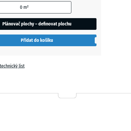
0
m²
t
Plánovač plochy – definovat plochu
í
le
Přidat do košíku
technický list
a