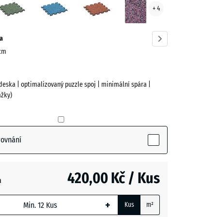
+ 4
ve)
trávník
a
 cm
deska | optimalizovaný puzzle spoj | minimální spára |
žky)
(active)
n
rovnání
420,00 Kč / Kus
a
+
Kus
m²
m