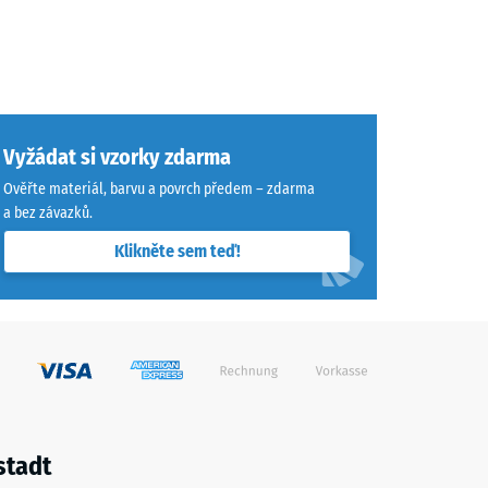
Vyžádat si vzorky zdarma
Ověřte materiál, barvu a povrch předem – zdarma
a bez závazků.
Klikněte sem teď!
stadt