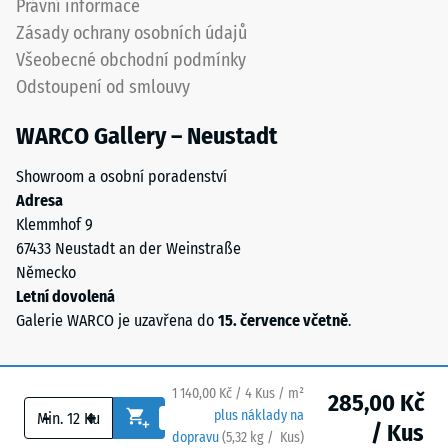
Právní informace
obsahuje
Propustnost
Zásady ochrany osobních údajů
přírodní
vody (EN
Všeobecné obchodní podmínky
kaučuk
12616) –
Odstoupení od smlouvy
NR
Hodnocení
5 =
a
WARCO Gallery – Neustadt
Infiltrace
styren-
cca 1000
butadienový
Showroom a osobní poradenství
mm/h (1000
kaučuk
Adresa
l/h/m²)
SBR.
Klemmhof 9
U
Protiskluznost
67433 Neustadt an der Weinstraße
černých
(EN 16165) –
Německo
Hodnota
a
Letní dovolená
stupnice 4 =
antracitových
Galerie WARCO je uzavřena do
15. července včetně
.
střední
variant
akceptační
se
úhel cca 16°,
používá
skupina R10
1 140,00 Kč / 4 Kus / m²
285,00 Kč
transparentní
-
+
plus náklady na
/ Kus
PU
Tepelná
dopravu
(
5,32
kg
/ Kus)
Bezpečné podlahy.