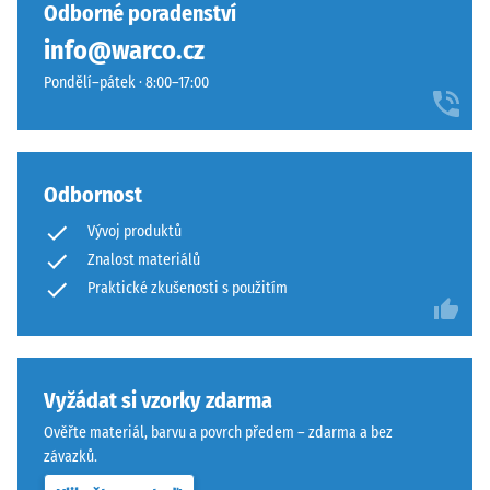
vybrán
s
Odborné poradenství
24
žádný
živým
hodinách
info@warco.cz
produkt
dojmem.
odlehčení
pro
Pondělí–pátek · 8:00–17:00
Povrch
(BS 7188)
porovnání.
působí
Zjevná
jasně
hustota
a
-
přirozeně.
Odbornost
hodnota
stupnice
Vývoj produktů
1 = do
Materiál
Znalost materiálů
780
–
Praktické zkušenosti s použitím
kg/m³
Složení
a
Tlumení
struktura
nárazů,
vibrací a
Vyžádat si vzorky zdarma
kročejového
Ověřte materiál, barvu a povrch předem – zdarma a bez
hluku –
Povrch
závazků.
Hodnota
tvoří
stupnice 3 =