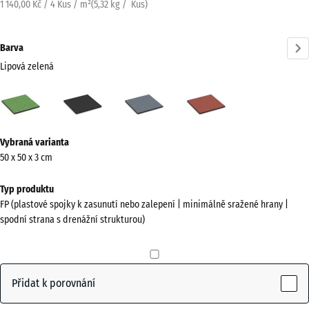
1 140,00 Kč / 4 Kus / m²
(
5,32
kg
/ Kus)
Barva
Lipová zelená
Lipová
Antracit
Grafitová
Rajčatově
zelená
šedá
červená
(active)
Více
Vybraná varianta
informací
50 x 50 x 3 cm
o
barvách?
Typ produktu
FP (plastové spojky k zasunutí nebo zalepení | minimálně sražené hrany |
Zobrazit
spodní strana s drenážní strukturou)
paletu
barev
Lipová
Přidat k porovnání
(active)
zelená