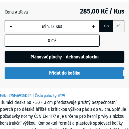
285,00 Kč / Kus
Antracit
- 10,00 Kč
Cena a zľava
-
+
Kus
m²
Grafitová
šedá
0
m²
Plánovač plochy – definovat plochu
Rajčatově
- 10,00 Kč
červená
Přidat do košíku
EAN:
4251469361294
| Číslo položky:
6129
Tlumicí deska 50 × 50 × 3 cm představuje pružný bezpečnostní
povrch pro dětská hřiště s kritickou výškou pádu do 95 cm. Splňuje
požadavky normy ČSN EN 1177 a je určena pro herní prvky s nízkou
konstrukční výškou. Kompaktní formát a plastové spojovací kolíky