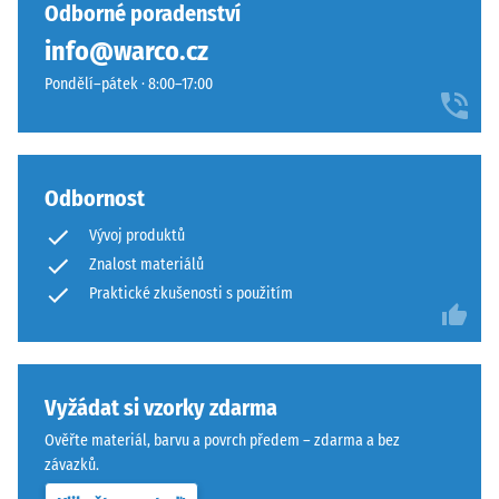
vybrán
odstín
Odborné poradenství
24
žádný
se
hodinách
info@warco.cz
produkt
přirozeně
odlehčení
pro
Pondělí–pátek · 8:00–17:00
hodí
(BS 7188)
porovnání.
k
Zjevná
moderním
hustota
venkovním
-
plochám
Odbornost
hodnota
i
stupnice
Vývoj produktů
technicky
1 = do
Znalost materiálů
laděnému
780
Praktické zkušenosti s použitím
prostředí.
kg/m³
Tlumení
Materiál
nárazů,
vibrací a
–
Vyžádat si vzorky zdarma
kročejového
Složení
Ověřte materiál, barvu a povrch předem – zdarma a bez
hluku –
a
závazků.
Hodnota
struktura
stupnice 3 =