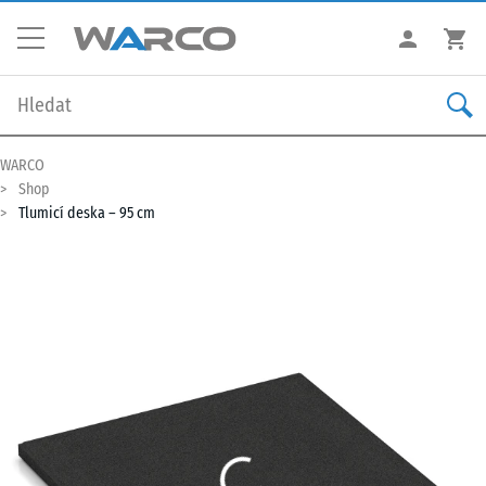
WARCO
Shop
Tlumicí deska – 95 cm