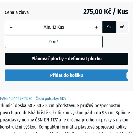
Grafitová
+ 10,00 Kč
275,00 Kč / Kus
šedá
Cena a zľava
-
+
Kus
m²
Lipová
+ 10,00 Kč
zelená
0
m²
Plánovač plochy – definovat plochu
Rajčatově
červená
Přidat do košíku
EAN:
4251469361270
| Číslo položky:
6127
Tlumicí deska 50 × 50 × 3 cm představuje pružný bezpečnostní
povrch pro dětská hřiště s kritickou výškou pádu do 95 cm. Splňuje
požadavky normy ČSN EN 1177 a je určena pro herní prvky s nízkou
konstrukční výškou. Kompaktní formát a plastové spojovací kolíky