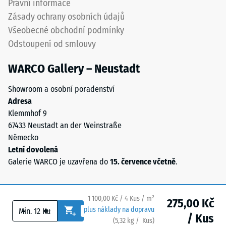
Právní informace
of
Propustnost
Zásady ochrany osobních údajů
Life
vody (EN
Všeobecné obchodní podmínky
Tyres.
12616) –
Odstoupení od smlouvy
Směs
Hodnocení
5 =
obsahuje
WARCO Gallery – Neustadt
Infiltrace
přírodní
cca 1000
kaučuk
Showroom a osobní poradenství
mm/h (1000
NR
Adresa
l/h/m²)
a
Klemmhof 9
styren-
Protiskluznost
67433 Neustadt an der Weinstraße
butadienový
(EN 16165) –
Německo
Hodnota
kaučuk
Letní dovolená
stupnice 4 =
SBR.
Galerie WARCO je uzavřena do
15. července včetně
.
střední
U
akceptační
černých
úhel cca 16°,
a
skupina R10
1 100,00 Kč / 4 Kus / m²
275,00 Kč
antracitových
-
+
plus náklady na dopravu
/ Kus
variant
Tepelná
(
5,32
kg
/ Kus)
Bezpečné podlahy.