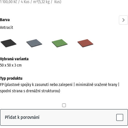
1 100,00 Kč / 4 Kus / m²
(
5,32
kg
/ Kus)
Barva
Antracit
Antracit
Grafitová
Lipová
Rajčatově
(active)
šedá
zelená
červená
Více
Vybraná varianta
informací
50 x 50 x 3 cm
o
barvách?
Typ produktu
FP (plastové spojky k zasunutí nebo zalepení | minimálně sražené hrany |
Zobrazit
spodní strana s drenážní strukturou)
paletu
barev
(active)
Antracit
Přidat k porovnání