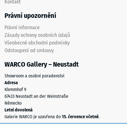
Kontakt
hodnota
neviditelné.
stupnice
Orientace
Právní upozornění
2
desek
představuje
musí
Právní informace
zdánlivou
být
Zásady ochrany osobních údajů
hustotu
zřetelně
Všeobecné obchodní podmínky
mezi
vyznačena
Odstoupení od smlouvy
780
a
a
přesně
WARCO Gallery – Neustadt
840
dodržena
kg/m³.
při
Showroom a osobní poradenství
Fyzikální
pokládce
Adresa
hustota,
pro
Klemmhof 9
také
zajištění
67433 Neustadt an der Weinstraße
nazývaná
správné
Německo
hmotnostní
funkce
Letní dovolená
hustota,
systému.
Galerie WARCO je uzavřena do
15. července včetně
.
naopak
udává