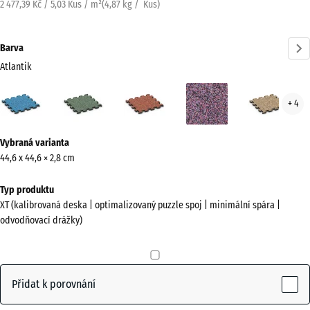
2 477,39 Kč / 5,03 Kus / m²
(
4,87
kg
/ Kus)
Barva
Atlantik
Atlantik
Anglický
Etna
Levandule
Rata
+ 4
(active)
trávník
Více
Vybraná varianta
informací
44,6 x 44,6 × 2,8 cm
o
barvách?
Typ produktu
XT (kalibrovaná deska | optimalizovaný puzzle spoj | minimální spára |
Zobrazit
odvodňovací drážky)
paletu
barev
(active)
Atlantik
Přidat k porovnání