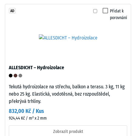
vrstva
Zdánlivá
má
Přidat k
AD
hustota
porovnání
standardní
materiálu
objemovou
popisuje
hustotu.
poměr
mezi
Instalace
jeho
–
hmotností
Zpracování
ALLESDICHT – Hydroizolace
a
–
celkovým
Montáž
objemem,
Tekutá hydroizolace na střechu, balkon a terasu. 3 kg, 11 kg
včetně
nebo 25 kg. Elastická, vodotěsná, bez rozpouštědel,
všech
překrývá trhliny.
pórů,
832,00 Kč / Kus
dutin
924,44 Kč / m² x 2 mm
a
vzduchových
Zobrazit produkt
inkluzí.
Zaoblené