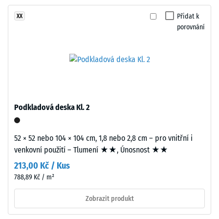
proti
vrstva
abrazivnímu
Přidat k
XX
tloušťky
opotřebení
porovnání
přibližně
– Hodnota
3,3
stupnice 2 =
mm
"dobrá" (BS
je
7188)
vyrobena
Propustnost
z
vody (EN
nového
Podkladová deska Kl. 2
12616) –
EPDM
Hodnocení
granulátu
4 =
(etylen-
52 × 52 nebo 104 × 104 cm, 1,8 nebo 2,8 cm – pro vnitřní i
Infiltrace
propylen-
venkovní použití – Tlumení ★★, Únosnost ★★
cca 600
dien
mm/h (600
213,00 Kč / Kus
monomer),
l/h/m²)
788,89 Kč / m²
průbarveného
Protiskluznost
v
Zobrazit produkt
(EN 16165) –
hmotě
Hodnota
a