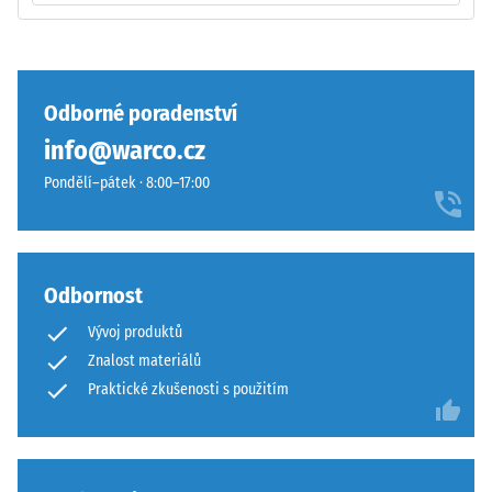
U
vlnité
produktů
zuby
WARCO
podobně
se
jako
Odborné poradenství
tato
4035
info@warco.cz
hodnota
bez
obvykle
zaoblení
Pondělí–pátek · 8:00–17:00
pohybuje
hran
mezi
—
600
vhodné
a
především
Odbornost
1250
jako
Vývoj produktů
kg/m³.
vrchní
Pro
Znalost materiálů
vrstva
názorné
v
Praktické zkušenosti s použitím
znázornění
sendvičovém
zdánlivé
systému.
hustoty
Pravoúhlé