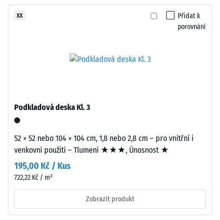
žádný
hladinu.
Tlumení
produkt
nárazů,
Barevnost
Přidat k
XX
pro
vibrací a
porovnání
působí
porovnání.
kročejového
svěže
hluku –
a
Hodnota
výrazně.
stupnice 3 =
výrazné
tlumení
Materiál
–
Podkladová deska Kl. 3
Třída
Složení
protiskluznosti
a
DS (EN 14041) -
52 × 52 nebo 104 × 104 cm, 1,8 nebo 2,8 cm – pro vnitřní i
struktura
Hodnota
venkovní použití – Tlumení ★★★, Únosnost ★
stupnice 5 =
Součinitel
195,00 Kč / Kus
Výrobek
tření cca 0,6
722,22 Kč / m²
má
dvouvrstvou
Odolnost
Zobrazit produkt
proti oděru
konstrukci.
– Odolnost
Nášlapná