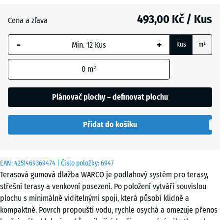
Anglický
493,00 Kč / Kus
trávník
Cena a zľava
-
+
Kus
m²
Etna
0
m²
Levandule
Plánovač plochy – definovat plochu
Přidat do košíku
Ratan
EAN:
4251469369474
| Číslo položky:
6947
Terasová gumová dlažba WARCO je podlahový systém pro terasy,
Terakota
střešní terasy a venkovní posezení. Po položení vytváří souvislou
plochu s minimálně viditelnými spoji, která působí klidně a
kompaktně. Povrch propouští vodu, rychle osychá a omezuje přenos