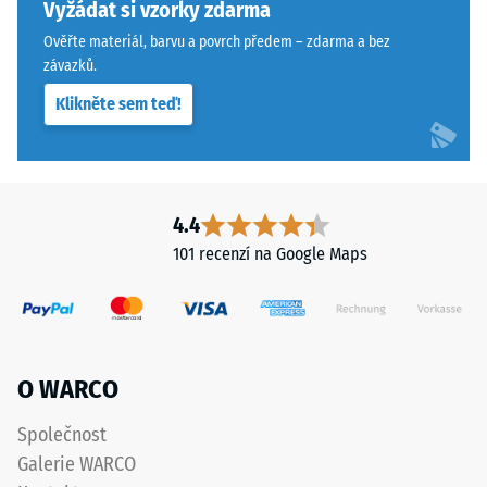
konkrétního
hrany
Vyžádat si vzorky zdarma
produktu
zajišťují
Ověřte materiál, barvu a povrch předem – zdarma a bez
používá
vlasovou
závazků.
WARCO
spáru
Klikněte sem teď!
stupnici
s
od
přísnějšími
1
tolerancemi.
do
Desky
5,
lze
4.4
přičemž
stabilizovat
101 recenzí na Google Maps
každá
svorkami
hodnota
ze
na
spodní
stupnici
strany,
odpovídá
čímž
O WARCO
určitému
zůstávají
hustotnímu
spojovací
Společnost
rozmezí.
prvky
Galerie WARCO
Například
zcela