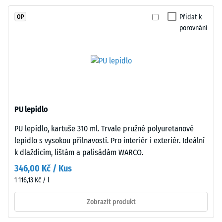
stupnice 4 =
spojeného
střední
Přidat k
OP
polyuretanovým
akceptační
porovnání
pojivem
úhel cca 16°,
stabilizovaným
skupina R10
proti
Tepelná
UV
izolace
záření.
–
Povrch
Hodnota
nášlapné
stupnice
PU lepidlo
vrstvy
3 =
PU lepidlo, kartuše 310 ml. Trvale pružné polyuretanové
má
Tepelná
lepidlo s vysokou přilnavostí. Pro interiér i exteriér. Ideální
vodivost
otevřeně
cca 0,11
k dlaždicím, lištám a palisádám WARCO.
porézní
W/(m·K)
strukturu.
346,00 Kč / Kus
Nosnou
Mrazuvzdorný
1 116,13 Kč / l
vrstvu
Zjevná
tvoří
Zobrazit produkt
hustota
černý