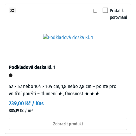
gumový
-
granulát
Přidat k
XX
hodnota
z
porovnání
stupnice
recyklovaných
pneumatik
2
(ELT)
=
se
780
střední
zrnitostí,
až
spojený
Podkladová deska Kl. 1
840
polyuretanovým
kg/m³
pojivem.
52 × 52 nebo 104 × 104 cm, 1,8 nebo 2,8 cm – pouze pro
ELT
vnitřní použití – Tlumení ★, Únosnost ★★★
znamená
239,00 Kč / Kus
„End
of
885,19 Kč / m²
/ 5
Life
Zobrazit produkt
Tyres".
Nosná