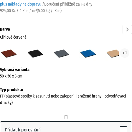
plus náklady na dopravu
/
Doručení přibližně za
1-3 dny
924,00 Kč / 4 Kus / m²
(
5,00
kg
/ Kus)
Barva
Cihlově červená
Cihlově
Antracit
Břidlicová
Nebesky
Písk
+ 1
červená
šedá
modrá
béž
(active)
Více
Vybraná varianta
informací
50 x 50 x 3 cm
o
barvách?
Typ produktu
FF (plastové spojky k zasunutí nebo zalepení | sražené hrany | odvodňovací
Zobrazit
drážky)
paletu
barev
Cihlově
Přidat k porovnání
(active)
červená