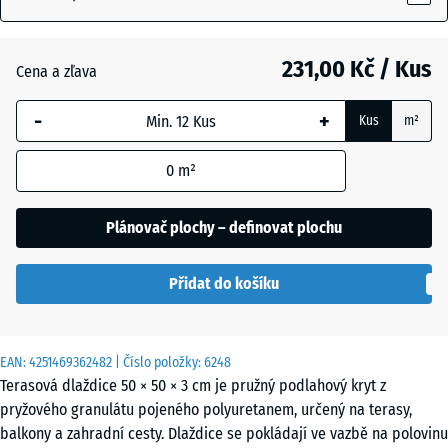
231,00 Kč / Kus
Antracit
- 3,00 Kč
Cena a zľava
-
+
Kus
m²
Břidlicová
+ 64,00 Kč
šedá
0
m²
Plánovač plochy – definovat plochu
Nebesky
+ 64,00 Kč
modrá
Přidat do košíku
Pískově
+ 73,00 Kč
EAN:
4251469362482
| Číslo položky:
6248
béžová
Terasová dlaždice 50 × 50 × 3 cm je pružný podlahový kryt z
pryžového granulátu pojeného polyuretanem, určený na terasy,
balkony a zahradní cesty. Dlaždice se pokládají ve vazbě na polovinu
Travní