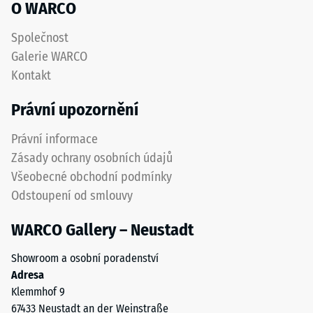
O WARCO
variant
2
se
=
Společnost
používá
Galerie WARCO
cca
transparentní
Kontakt
pojivo.
0,75
mm
Právní upozornění
Instalace
zbytkového
Právní informace
–
vtisku
Zpracování
Zásady ochrany osobních údajů
po
–
Všeobecné obchodní podmínky
Montáž
24
Odstoupení od smlouvy
hodinách
WARCO Gallery – Neustadt
odlehčení
Showroom a osobní poradenství
(BS
Plastové
Adresa
kolíky
7188)
Klemmhof 9
na
67433 Neustadt an der Weinstraße