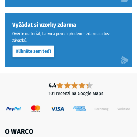
izolace
pneumatik.
–
Nášlapná
Hodnota
vrstva
stupnice
z
Vyžádat si vzorky zdarma
3 =
jemného
Ověřte materiál, barvu a povrch předem – zdarma a bez
Tepelná
ELT
závazků.
vodivost
granulátu
cca 0,11
Klikněte sem teď!
vytváří
W/(m·K)
protiskluzový
Mrazuvzdorný
povrch
s
Pevnost
dobrou
4.4
v
odolností
101 recenzí na Google Maps
tlaku
proti
opotřebení.
-
Spodní
Hodnota
vrstva
škály
z
O WARCO
hrubšího
2