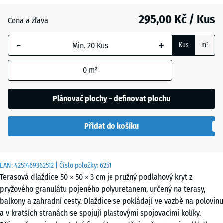
295,00 Kč / Kus
Antracit
- 67,00 Kč
Cena a zľava
-
+
Kus
m²
Cihlově
- 64,00 Kč
červená
0
m²
Plánovač plochy – definovat plochu
Nebesky
modrá
Přidat do košíku
Pískově
+ 9,00 Kč
EAN:
4251469362512
| Číslo položky:
6251
béžová
Terasová dlaždice 50 × 50 × 3 cm je pružný podlahový kryt z
pryžového granulátu pojeného polyuretanem, určený na terasy,
balkony a zahradní cesty. Dlaždice se pokládají ve vazbě na polovinu
Travní
- 43,00 Kč
a v kratších stranách se spojují plastovými spojovacími kolíky.
zelená