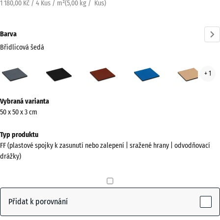
1 180,00 Kč / 4 Kus / m²
(
5,00
kg
/ Kus)
Barva
Břidlicová šedá
Břidlicová
Antracit
Cihlově
Nebesky
Písk
+ 1
šedá
červená
modrá
béž
(active)
Více
Vybraná varianta
informací
50 x 50 x 3 cm
o
barvách?
Typ produktu
FF (plastové spojky k zasunutí nebo zalepení | sražené hrany | odvodňovací
Zobrazit
drážky)
paletu
barev
Břidlicová
Přidat k porovnání
(active)
šedá