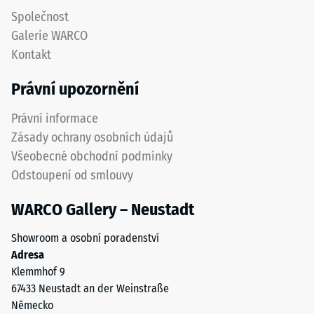
granulátu
=
Společnost
podporuje
Galerie WARCO
cca
pružnost,
Kontakt
tlumení
0,75
nárazů
mm
Právní upozornění
a
zbytkového
dobrou
Právní informace
propustnost
vtisku
Zásady ochrany osobních údajů
vody.
po
Všeobecné obchodní podmínky
U
24
Odstoupení od smlouvy
černých
a
hodinách
WARCO Gallery – Neustadt
antracitových
odlehčení
variant
Showroom a osobní poradenství
(BS
se
Adresa
používá
7188)
Klemmhof 9
transparentní
67433 Neustadt an der Weinstraße
pojivo.
Německo