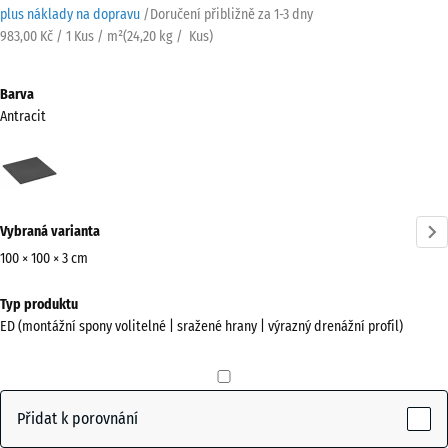
plus náklady na dopravu
/
Doručení přibližně za
1-3 dny
983,00 Kč / 1 Kus / m²
(
24,20
kg
/ Kus)
Barva
Antracit
Antracit
(active)
Vybraná varianta
100 × 100 × 3 cm
Rozměry
Typ produktu
pro
ED (montážní spony volitelné | sražené hrany | výrazný drenážní profil)
dopravu
1000
x
1000
Přidat k porovnání
x