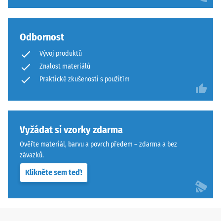
mm
instalují
zbytkového
ze
vtisku
spodní
Odbornost
strany,
po
Vývoj produktů
obvykle
24
Znalost materiálů
v
hodinách
Praktické zkušenosti s použitím
rozích,
kde
odlehčení
se
(BS
setkávají
7188)
Vyžádat si vzorky zdarma
až
čtyři
Ověřte materiál, barvu a povrch předem – zdarma a bez
desky;
závazků.
na
Klikněte sem teď!
hranách
/ 5
jsou
umístěny
vždy