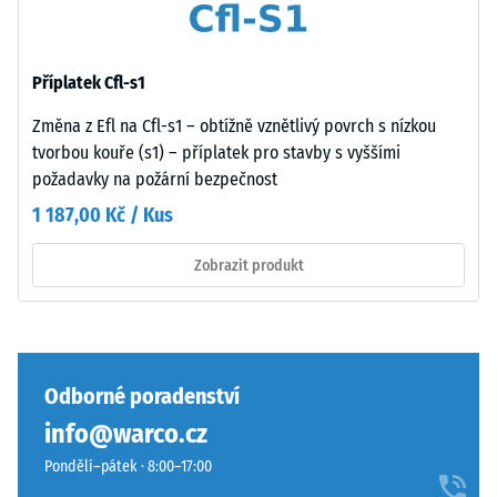
3 =
transparentní
Tepelná
pojivo,
vodivost
barevné
Příplatek Cfl-s1
cca 0,11
varianty
W/(m·K)
využívají
Změna z Efl na Cfl-s1 – obtížně vznětlivý povrch s nízkou
Pevnost
pigmentované
tvorbou kouře (s1) – příplatek pro stavby s vyššími
pojivo.
v
požadavky na požární bezpečnost
1 187,00 Kč / Kus
tlaku
Instalace
-
Zobrazit produkt
–
Hodnota
Zpracování
škály
–
Montáž
5
=
Odborné poradenství
Křížové
cca
info@warco.cz
plastové
0
Pondělí–pátek · 8:00–17:00
svorky
se