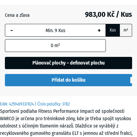
30
mm
983,00 Kč / Kus
Cena a zľava
Vybraný
-
+
rozměr s
Kus
m²
modrým
ohraničením
0
m²
se používá
pro výpočet
Plánovač plochy – definovat plochu
potřeby
(pokud není
Přidat do košíku
v údajích o
produktu
uvedeno
jinak).
EAN:
4251469337824
| Číslo položky:
3782
Sportovní podlaha Fitness Performance Impact od společnosti
100
WARCO je určena pro tréninkové zóny, kde je třeba spojit vysokou
×
odolnost s účinným tlumením nárazů. Dlaždice se vyrábějí z
100
recyklovaného gumového granulátu ELT s jemnou až střední frakcí,