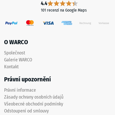
dvě
4.4
Pevnost
svorky.
101 recenzí na Google Maps
v
Zůstávají
tlaku
zcela
materiálu
neviditelné
popisuje
pod
jeho
deskami.
O WARCO
odolnost
Systém
vůči
nevyžaduje
Společnost
lokálnímu
lepidlo
Galerie WARCO
zatížení.
ani
Kontakt
Udává,
další
do
spoje.
Právní upozornění
jaké
Desky
míry
jsou
Právní informace
se
mechanicky
Zásady ochrany osobních údajů
materiál
zajištěny
Všeobecné obchodní podmínky
deformuje
proti
Odstoupení od smlouvy
při
bočnímu