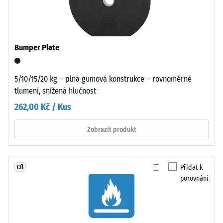
a
12616) -
vytváří
Hodnota
kompaktní,
stupnice 1 =
Infiltrace
jemně
Bumper Plate
cca 0 mm/h
strukturovaný
(0 l/h/m²)
povrch.
Granulát
5/10/15/20 kg – plná gumová konstrukce – rovnoměrné
Protiskluznost
pochází
(EN 16165) –
tlumení, snížená hlučnost
z
Hodnota
262,00 Kč / Kus
recyklace
stupnice 2 =
střední
použitých
Zobrazit produkt
akceptační
pneumatik.
úhel cca 13°,
U
skupina R10
černých
Přidat k
Cfl
a
Tepelná
porovnání
antracitových
izolace
variant
–
Hodnota
se
stupnice
používá