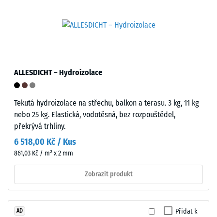
"mimořádná"
skupiny
(BS 7188)
polyolefinů.
Propustnost
Pro
vody (EN
výrobu
12616) –
klikacích
Hodnocení
dlaždic
5 =
ALLESDICHT – Hydroizolace
se
Infiltrace
používá
cca 1000
Tekutá hydroizolace na střechu, balkon a terasu. 3 kg, 11 kg
mm/h (1000
čistý
nebo 25 kg. Elastická, vodotěsná, bez rozpouštědel,
l/h/m²)
polypropylen.
překrývá trhliny.
Materiál
Mrazuvzdorný
neobsahuje
6 518,00 Kč / Kus
Pevnost
změkčovadla
861,03 Kč / m² x 2 mm
v
a
je
Zobrazit produkt
tlaku
odolný
-
vůči
Hodnota
mnoha
Přidat k
AD