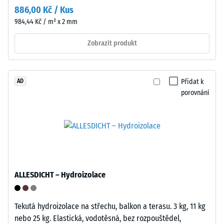
intervalech
od
886,00 Kč / Kus
po
podkladu
984,44 Kč / m² x 2 mm
dobu
a
24
vytvářejí
Zobrazit produkt
hodin,
dutinu
aby
pro
se
průtok
Přidat k
AD
určila
vody
porovnání
trvalá
a
deformace.
větrání.
Kromě
Dlaždice
toho
je
se
vhodná
kontroluje,
pro
zda
vázané
ALLESDICHT – Hydroizolace
materiál
a
v
nevázané
Tekutá hydroizolace na střechu, balkon a terasu. 3 kg, 11 kg
okolí
nosné
nebo 25 kg. Elastická, vodotěsná, bez rozpouštědel,
zatěžovaného
vrstvy