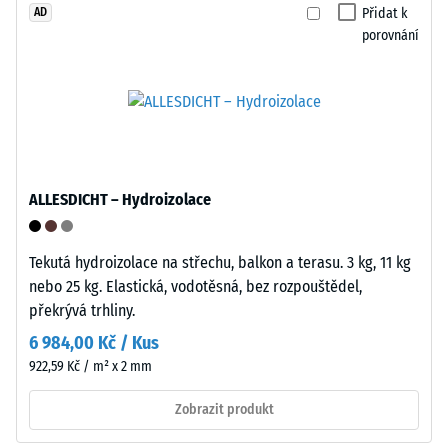
Přidat k
AD
je
porovnání
UV
stabilizovaný
a
/ 5
vhodný
pro
dlouhodobé
použití
Pevnost
ALLESDICHT – Hydroizolace
ve
v
venkovním
tlaku
prostředí.
Tekutá hydroizolace na střechu, balkon a terasu. 3 kg, 11 kg
materiálu
Po
nebo 25 kg. Elastická, vodotěsná, bez rozpouštědel,
popisuje
ukončení
překrývá trhliny.
jeho
životnosti
6 984,00 Kč / Kus
odolnost
lze
vůči
922,59 Kč / m² x 2 mm
dlaždice
lokálnímu
recyklovat
Zobrazit produkt
zatížení.
prostřednictvím
Udává,
běžných