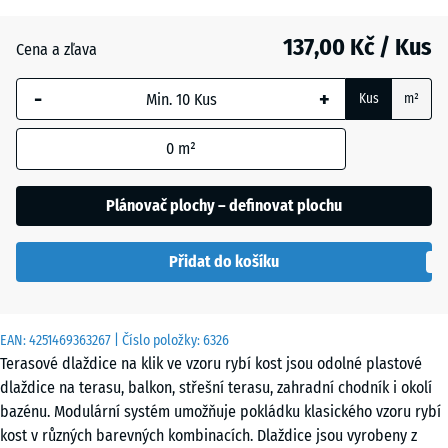
137,00 Kč / Kus
Břidlice
Cena a zľava
-
+
Kus
m²
Vanilka
0
m²
Plánovač plochy – definovat plochu
Přidat do košíku
EAN:
4251469363267
| Číslo položky:
6326
Terasové dlaždice na klik ve vzoru rybí kost jsou odolné plastové
dlaždice na terasu, balkon, střešní terasu, zahradní chodník i okolí
bazénu. Modulární systém umožňuje pokládku klasického vzoru rybí
kost v různých barevných kombinacích. Dlaždice jsou vyrobeny z