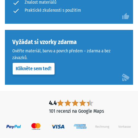
Znalost materiálů
jsou
Praktické zkušenosti s použitím
klasifikovány
na
škále
od
Vyžádat si vzorky zdarma
1
do
Ověřte materiál, barvu a povrch předem – zdarma a bez
závazků.
5,
kde
Klikněte sem teď!
hodnota
1
odpovídá
zbytkové
4.4
hloubce
vtisku
101 recenzí na Google Maps
přibližně
1
mm