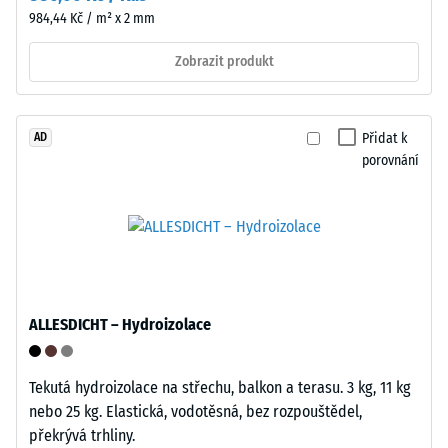
984,44 Kč / m² x 2 mm
1000
N
Zobrazit produkt
(přibližně
105
kg).
Spodní
Přidat k
AD
Výsledná
strana
porovnání
hloubka
tvoří
vtisku
mřížkovou
se
strukturu
měří
s
ihned
integrovanými
po
nožičkami
aplikaci
z
ALLESDICHT – Hydroizolace
zatížení
PP.
a
Nožičky
poté
Tekutá hydroizolace na střechu, balkon a terasu. 3 kg, 11 kg
lehce
v
nebo 25 kg. Elastická, vodotěsná, bez rozpouštědel,
zdvíhají
pravidelných
překrývá trhliny.
dlaždici