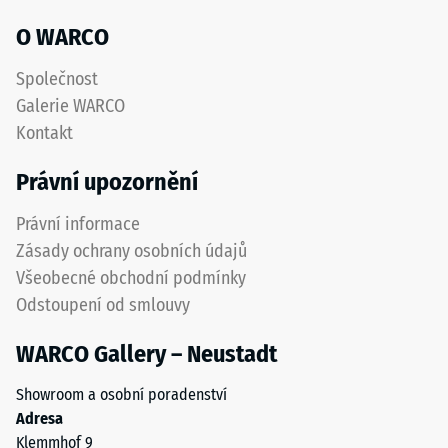
a
hodnota
O WARCO
5
znamená
Společnost
úplné
Galerie WARCO
obnovení
Kontakt
původního
tvaru
Právní upozornění
bez
zbytkového
Právní informace
vtisku.
Zásady ochrany osobních údajů
Uvedená
Všeobecné obchodní podmínky
hodnota
Odstoupení od smlouvy
škály
je
WARCO Gallery – Neustadt
interpolována
na
Showroom a osobní poradenství
základě
Adresa
výsledků
Klemmhof 9