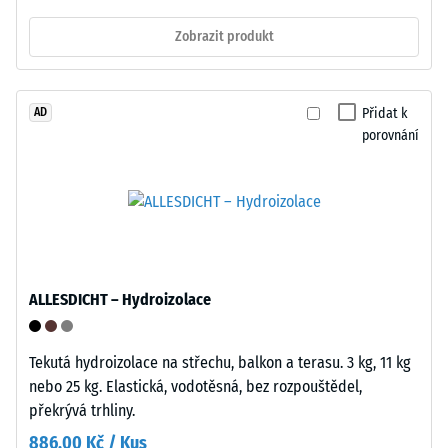
v
potřeba
normě
Zobrazit produkt
vysoká
BS
flexibilita.
7188:1998.
Mechanika
Zkušební
Přidat k
AD
je
těleso
porovnání
rychlá,
s
intuitivní
plochou
a
100
spolehlivá
mm²
při
(odpovídá
opakovaném
1
použití.
ALLESDICHT – Hydroizolace
cm²)
je
Struktura
přitlačeno
Tekutá hydroizolace na střechu, balkon a terasu. 3 kg, 11 kg
spodní
na
nebo 25 kg. Elastická, vodotěsná, bez rozpouštědel,
strany
vzorek
překrývá trhliny.
materiálu
886,00 Kč / Kus
silou