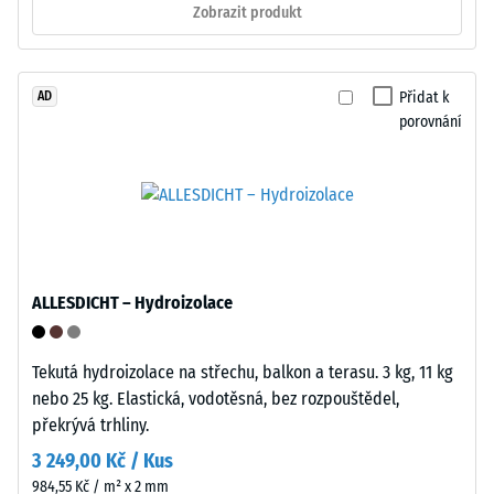
podpatky,
Zobrazit produkt
pouhým
nohou
manuálním
nábytku,
tlakem
květináčů
bez
Přidat k
AD
na
použití
porovnání
kolečkách
nástrojů.
nebo
Tento
podstavců
systém
různých
se
zařízení.
osvědčuje
Pevnost
u
v
ALLESDICHT – Hydroizolace
dočasných
tlaku
či
se
často
Tekutá hydroizolace na střechu, balkon a terasu. 3 kg, 11 kg
stanovuje
se
nebo 25 kg. Elastická, vodotěsná, bez rozpouštědel,
podle
měnících
překrývá trhliny.
zkušební
konfigurací,
metody
3 249,00 Kč / Kus
kde
uvedené
984,55 Kč / m² x 2 mm
je