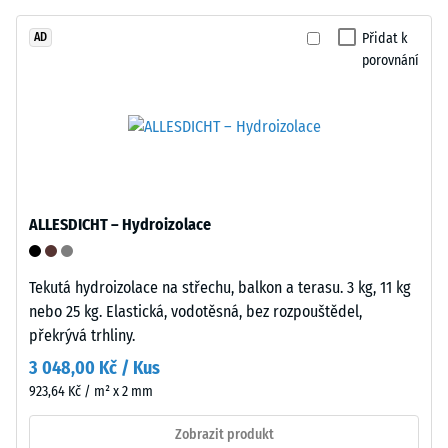
do
systémů
jaké
Přidat k
AD
sběru
porovnání
míry
odpadu.
se
materiál
Instalace
deformuje
–
při
Zpracování
působení
–
definované
ALLESDICHT – Hydroizolace
Montáž
síly.
Malá
hloubka
Tekutá hydroizolace na střechu, balkon a terasu. 3 kg, 11 kg
vtisku
nebo 25 kg. Elastická, vodotěsná, bez rozpouštědel,
svědčí
Formované
překrývá trhliny.
o
spojovací
3 048,00 Kč / Kus
vysoké
prvky
923,64 Kč / m² x 2 mm
pevnosti
na
v
dvou
Zobrazit produkt
tlaku,