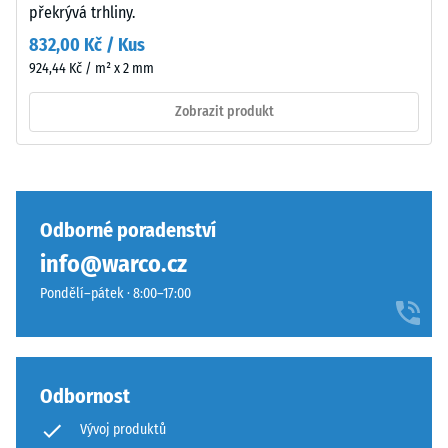
překrývá trhliny.
bodu
a
zůstává
832,00 Kč / Kus
střešní
neporušený
hydroizolace.
924,44 Kč / m² x 2 mm
–
V
bez
Zobrazit produkt
exteriéru
trhlin,
musí
prasklin
být
nebo
nosná
děr.
vrstva
Odborné poradenství
Tento
vodopropustná.
požadavek
info@warco.cz
Viz
je
návod
Pondělí–pátek · 8:00–17:00
splněn
k
pro
montáži.
všechny
hodnoty
Odbornost
škály.
Výsledky
Vývoj produktů
testu