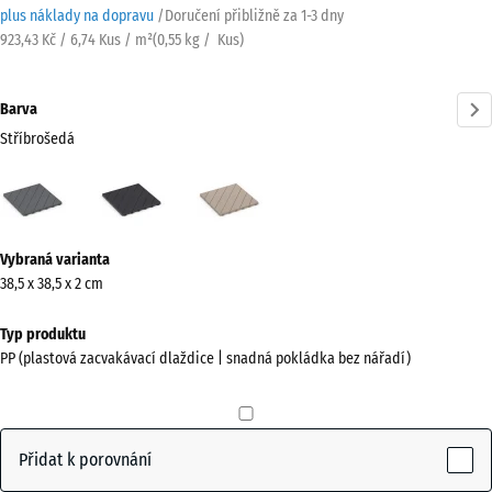
plus náklady na dopravu
/
Doručení přibližně za
1-3 dny
923,43 Kč / 6,74 Kus / m²
(
0,55
kg
/ Kus)
Barva
Stříbrošedá
Stříbrošedá
Břidlice
Vanilka
(active)
Více
Vybraná varianta
informací
38,5 x 38,5 x 2 cm
o
barvách?
Typ produktu
PP (plastová zacvakávací dlaždice | snadná pokládka bez nářadí)
Zobrazit
paletu
barev
Přidat k porovnání
(active)
Stříbrošedá