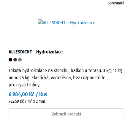
zředěným
porovnání
škály
kyselinám,
5
zásadám,
=
solným
roztokům
cca
i
0
moči.
mm
ALLESDICHT – Hydroizolace
Uzavřený,
hydrofobní
zbytkového
povrch
Tekutá hydroizolace na střechu, balkon a terasu. 3 kg, 11 kg
vtisku
přijímá
nebo 25 kg. Elastická, vodotěsná, bez rozpouštědel,
po
jen
překrývá trhliny.
minimum
24
6 984,00 Kč / Kus
nečistot
hodinách
922,59 Kč / m² x 2 mm
a
odlehčení
snadno
Zobrazit produkt
se
(BS
čistí.
7188)
Polypropylen