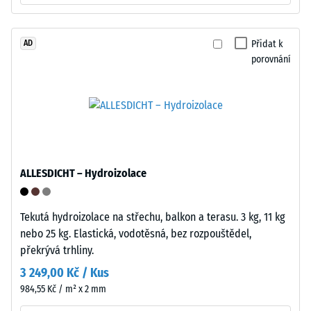
protilehlých
zatímco
stranách
větší
každé
Přidat k
AD
hloubka
desky
porovnání
znamená
se
nižší
zaklapují
odolnost
jako
vůči
zámek,
bodovému
bez
zatížení.
nutnosti
Taková
lepidla
ALLESDICHT – Hydroizolace
zatížení
nebo
mohou
speciálního
vznikat
Tekutá hydroizolace na střechu, balkon a terasu. 3 kg, 11 kg
nářadí.
například
nebo 25 kg. Elastická, vodotěsná, bez rozpouštědel,
Spoj
vlivem
překrývá trhliny.
lze
bot
vytvořit
3 249,00 Kč / Kus
s
a
984,55 Kč / m² x 2 mm
vysokými
rozpojit