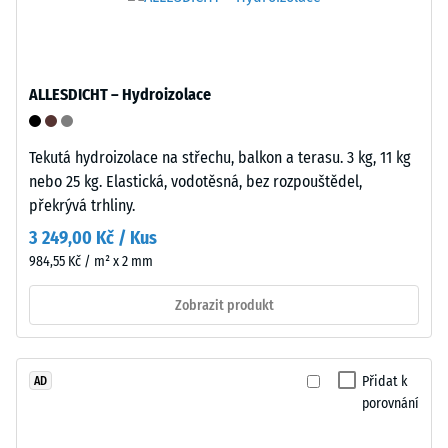
větší
bez
hloubka
nutnosti
znamená
lepidla
nižší
ALLESDICHT – Hydroizolace
nebo
odolnost
speciálního
vůči
nářadí.
Tekutá hydroizolace na střechu, balkon a terasu. 3 kg, 11 kg
bodovému
Spoj
nebo 25 kg. Elastická, vodotěsná, bez rozpouštědel,
zatížení.
lze
překrývá trhliny.
Taková
vytvořit
zatížení
3 249,00 Kč / Kus
a
mohou
984,55 Kč / m² x 2 mm
rozpojit
vznikat
pouhým
například
Zobrazit produkt
manuálním
vlivem
tlakem
bot
bez
s
Přidat k
AD
použití
vysokými
porovnání
nástrojů.
podpatky,
Tento
nohou