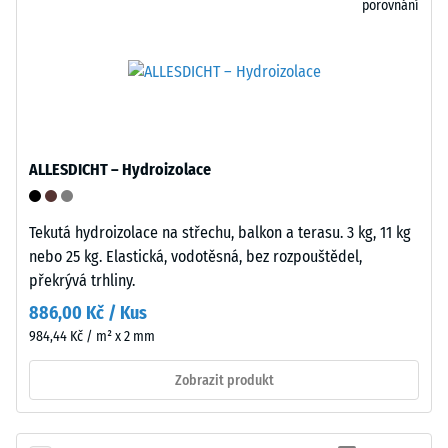
porovnání
N
mřížkovou
(přibližně
strukturu
105
s
kg).
integrovanými
Výsledná
nožičkami
hloubka
z
vtisku
PP.
ALLESDICHT – Hydroizolace
se
Nožičky
měří
lehce
ihned
Tekutá hydroizolace na střechu, balkon a terasu. 3 kg, 11 kg
zdvíhají
po
nebo 25 kg. Elastická, vodotěsná, bez rozpouštědel,
dlaždici
aplikaci
překrývá trhliny.
od
zatížení
podkladu
886,00 Kč / Kus
a
a
984,44 Kč / m² x 2 mm
poté
vytvářejí
v
Zobrazit produkt
dutinu
pravidelných
pro
intervalech
průtok
po