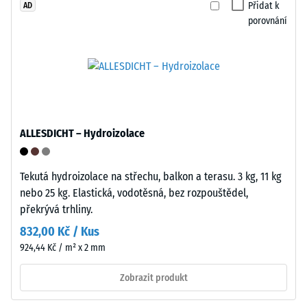
vody
Přidat k
AD
dobu
a
porovnání
24
větrání.
hodin,
Dlaždice
aby
je
se
vhodná
určila
pro
trvalá
vázané
deformace.
ALLESDICHT – Hydroizolace
a
Kromě
nevázané
toho
nosné
Tekutá hydroizolace na střechu, balkon a terasu. 3 kg, 11 kg
se
vrstvy
nebo 25 kg. Elastická, vodotěsná, bez rozpouštědel,
kontroluje,
a
překrývá trhliny.
zda
střešní
materiál
832,00 Kč / Kus
hydroizolace.
v
924,44 Kč / m² x 2 mm
V
okolí
exteriéru
Zobrazit produkt
zatěžovaného
musí
bodu
být