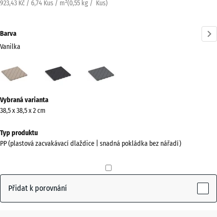
923,43 Kč / 6,74 Kus / m²
(
0,55
kg
/ Kus)
Barva
Vanilka
Vanilka
Břidlice
Stříbrošedá
(active)
Více
Vybraná varianta
informací
38,5 x 38,5 x 2 cm
o
barvách?
Typ produktu
PP (plastová zacvakávací dlaždice | snadná pokládka bez nářadí)
Zobrazit
paletu
barev
Přidat k porovnání
(active)
Vanilka