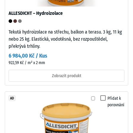
použití
ve
ALLESDICHT – Hydroizolace
venkovním
/ 5
prostředí.
Po
Tekutá hydroizolace na střechu, balkon a terasu. 3 kg, 11 kg
ukončení
nebo 25 kg. Elastická, vodotěsná, bez rozpouštědel,
životnosti
překrývá trhliny.
Pevnost
lze
6 984,00 Kč / Kus
v
dlaždice
922,59 Kč / m² x 2 mm
tlaku
recyklovat
materiálu
prostřednictvím
Zobrazit produkt
popisuje
běžných
jeho
systémů
odolnost
sběru
Přidat k
AD
vůči
odpadu.
porovnání
lokálnímu
zatížení.
Instalace
Udává,
–
do