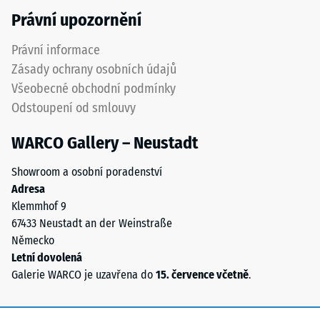
Právní upozornění
5
znamená
Právní informace
úplné
Zásady ochrany osobních údajů
obnovení
původního
Všeobecné obchodní podmínky
tvaru
Odstoupení od smlouvy
bez
zbytkového
WARCO Gallery – Neustadt
vtisku.
Uvedená
Showroom a osobní poradenství
hodnota
Adresa
škály
Klemmhof 9
je
67433 Neustadt an der Weinstraße
interpolována
Německo
na
Letní dovolená
základě
Galerie WARCO je uzavřena do
15. července včetně
.
výsledků
testů