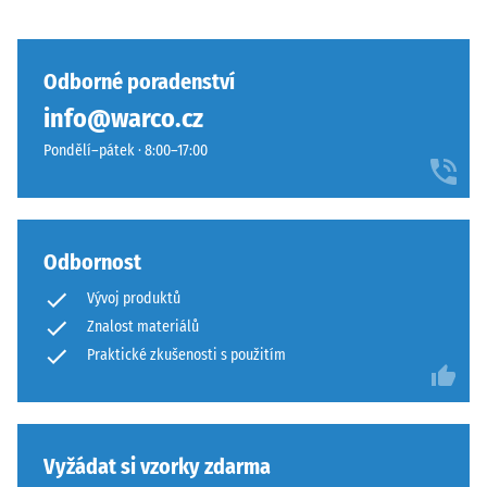
zůstává
nosná
neporušený
vrstva
–
vodopropustná.
Odborné poradenství
bez
Viz
trhlin,
info@warco.cz
návod
prasklin
k
Pondělí–pátek · 8:00–17:00
nebo
montáži.
děr.
Tento
požadavek
Odbornost
je
splněn
Vývoj produktů
pro
Znalost materiálů
všechny
Praktické zkušenosti s použitím
hodnoty
škály.
Výsledky
testu
Vyžádat si vzorky zdarma
jsou