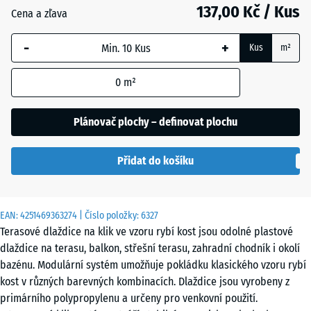
137,00 Kč / Kus
Břidlice
Cena a zľava
-
+
Kus
m²
Stříbrošedá
0
m²
Plánovač plochy – definovat plochu
Přidat do košíku
EAN:
4251469363274
| Číslo položky:
6327
Terasové dlaždice na klik ve vzoru rybí kost jsou odolné plastové
dlaždice na terasu, balkon, střešní terasu, zahradní chodník i okolí
bazénu. Modulární systém umožňuje pokládku klasického vzoru rybí
kost v různých barevných kombinacích. Dlaždice jsou vyrobeny z
primárního polypropylenu a určeny pro venkovní použití.