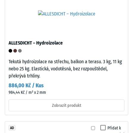
normě
a
BS
spolehlivá
7188:1998.
při
Zkušební
opakovaném
těleso
použití.
s
ALLESDICHT – Hydroizolace
plochou
Struktura
100
spodní
mm²
Tekutá hydroizolace na střechu, balkon a terasu. 3 kg, 11 kg
strany
(odpovídá
nebo 25 kg. Elastická, vodotěsná, bez rozpouštědel,
1
překrývá trhliny.
cm²)
886,00 Kč / Kus
je
984,44 Kč / m² x 2 mm
přitlačeno
na
Zobrazit produkt
vzorek
materiálu
Spodní
silou
strana
Přidat k
AD
1000
tvoří