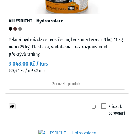
Zpracování
jaké
–
míry
Montáž
se
ALLESDICHT – Hydroizolace
materiál
deformuje
při
Tekutá hydroizolace na střechu, balkon a terasu. 3 kg, 11 kg
působení
nebo 25 kg. Elastická, vodotěsná, bez rozpouštědel,
Formované
definované
překrývá trhliny.
spojovací
síly.
prvky
3 048,00 Kč / Kus
Malá
na
923,64 Kč / m² x 2 mm
hloubka
dvou
vtisku
protilehlých
Zobrazit produkt
svědčí
stranách
o
každé
vysoké
desky
Přidat k
AD
pevnosti
se
porovnání
v
zaklapují
tlaku,
jako
zatímco
zámek,