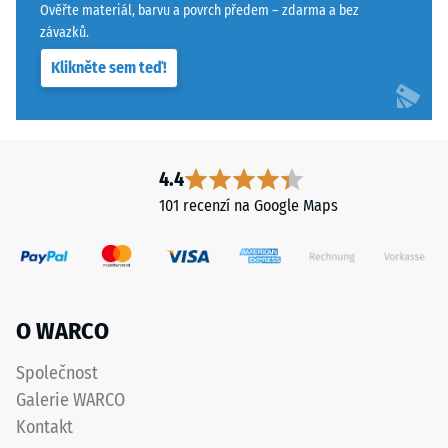
Ověřte materiál, barvu a povrch předem – zdarma a bez
klasifikovány
závazků.
na
škále
Klikněte sem teď!
od
1
do
5,
4.4
kde
101 recenzí na Google Maps
hodnota
1
odpovídá
zbytkové
hloubce
O WARCO
vtisku
přibližně
Společnost
1
Galerie WARCO
mm
a
Kontakt
hodnota