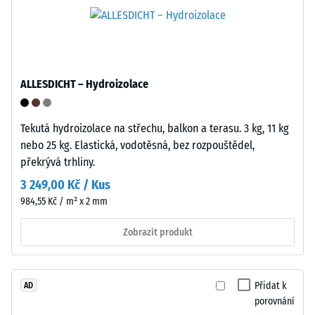
systém
nábytku,
se
květináčů
osvědčuje
na
u
kolečkách
dočasných
nebo
ALLESDICHT – Hydroizolace
či
podstavců
často
různých
se
Tekutá hydroizolace na střechu, balkon a terasu. 3 kg, 11 kg
zařízení.
měnících
nebo 25 kg. Elastická, vodotěsná, bez rozpouštědel,
Pevnost
konfigurací,
překrývá trhliny.
v
kde
3 249,00 Kč / Kus
tlaku
je
se
984,55 Kč / m² x 2 mm
potřeba
stanovuje
vysoká
Zobrazit produkt
podle
flexibilita.
zkušební
Mechanika
metody
je
uvedené
Přidat k
AD
rychlá,
porovnání
v
intuitivní