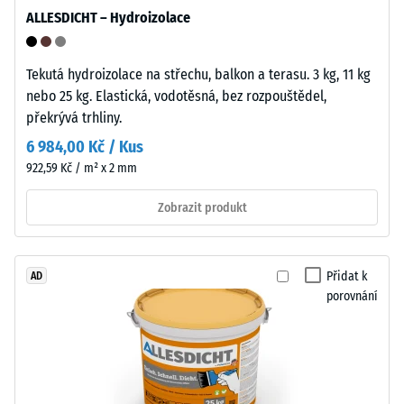
Uzavřený,
5
ALLESDICHT – Hydroizolace
hydrofobní
=
povrch
přijímá
cca
Tekutá hydroizolace na střechu, balkon a terasu. 3 kg, 11 kg
jen
nebo 25 kg. Elastická, vodotěsná, bez rozpouštědel,
0
minimum
překrývá trhliny.
mm
nečistot
6 984,00 Kč / Kus
a
zbytkového
922,59 Kč / m² x 2 mm
snadno
vtisku
se
Zobrazit produkt
po
čistí.
Polypropylen
24
je
hodinách
Přidat k
AD
UV
porovnání
odlehčení
stabilizovaný
a
(BS
vhodný
7188)
pro
dlouhodobé