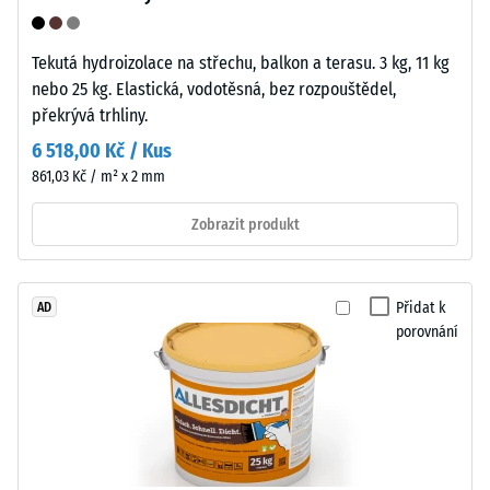
používá
Propustnost
čistý
vody (EN
Tekutá hydroizolace na střechu, balkon a terasu. 3 kg, 11 kg
polypropylen.
12616) –
nebo 25 kg. Elastická, vodotěsná, bez rozpouštědel,
Materiál
Hodnocení
překrývá trhliny.
neobsahuje
5 =
6 518,00 Kč / Kus
změkčovadla
Infiltrace
a
cca 1000
861,03 Kč / m² x 2 mm
mm/h (1000
je
Zobrazit produkt
l/h/m²)
odolný
vůči
Mrazuvzdorný
mnoha
Pevnost
zředěným
Přidat k
AD
v
porovnání
kyselinám,
zásadám,
tlaku
solným
-
roztokům
Hodnota
i
moči.
škály