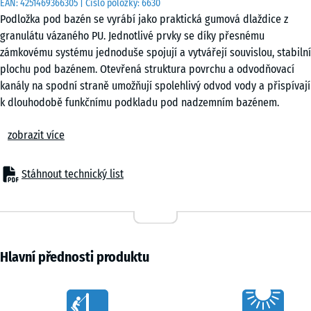
EAN:
4251469366305
| Číslo položky:
6630
cm
Podložka pod bazén se vyrábí jako praktická gumová dlaždice z
|
granulátu vázaného PU. Jednotlivé prvky se díky přesnému
0,25
zámkovému systému jednoduše spojují a vytvářejí souvislou, stabilní
m²
plochu pod bazénem. Otevřená struktura povrchu a odvodňovací
kanály na spodní straně umožňují spolehlivý odvod vody a přispívají
k dlouhodobě funkčnímu podkladu pod nadzemním bazénem.
50
Stabilní spojení dlaždic
x
zobrazit více
Zámkový systém pevně propojuje jednotlivé dlaždice bez nutnosti
50
lepení nebo kotvení. Vzniká kompaktní plocha, která drží tvar i při
x 3
- 83,00 Kč
zatížení vodou a pohybem osob. Podložku lze rychle sestavit i
cm
Stáhnout technický list
rozebrat, což usnadňuje manipulaci při instalaci i případném
|
přemístění bazénu. Okrajové lišty ani další upevnění nejsou
0,25
zapotřebí.
m²
Jednoduchá pokládka
Podložku lze instalovat na trvale únosný podklad. Nevhodné jsou
Hlavní přednosti produktu
měkké a nestabilní povrchy, jako je tráva, trávník nebo kyprá půda.
Vhodné je štěrkové lože nebo pevné podklady typu beton, asfalt či
Characteristics
zámková dlažba. Pro vyšší stabilitu podloží lze využít stabilizační