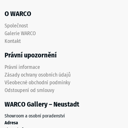
granulát
akceptační
získaný
O WARCO
úhel cca 16°,
recyklací
skupina R10
použitých
Společnost
pneumatik.
Tepelná
Galerie WARCO
izolace
Nášlapná
Kontakt
–
vrstva
Hodnota
z
Právní upozornění
stupnice
jemného
4 =
ELT
Právní informace
Tepelná
granulátu
vodivost
Zásady ochrany osobních údajů
vytváří
cca 0,09
Všeobecné obchodní podmínky
protiskluzový
W/(m·K)
Odstoupení od smlouvy
povrch
Mrazuvzdorný
s
WARCO Gallery – Neustadt
dobrou
Pevnost
odolností
v
Showroom a osobní poradenství
proti
tlaku
Adresa
opotřebení.