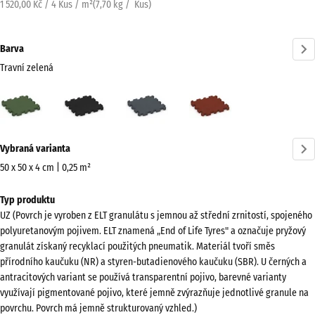
1 520,00 Kč / 4 Kus / m²
(
7,70
kg
/ Kus)
Barva
Travní zelená
Travní
Antracit
Břidlicová
Cihlově
zelená
šedá
červená
(active)
Více
Vybraná varianta
informací
o
50 x 50 x 4 cm | 0,25 m²
barvách?
Rozměry
Typ produktu
pro
Zobrazit
UZ (Povrch je vyroben z ELT granulátu s jemnou až střední zrnitostí, spojeného
dopravu
paletu
polyuretanovým pojivem. ELT znamená „End of Life Tyres" a označuje pryžový
540
barev
granulát získaný recyklací použitých pneumatik. Materiál tvoří směs
x
přírodního kaučuku (NR) a styren-butadienového kaučuku (SBR). U černých a
Travní
540
antracitových variant se používá transparentní pojivo, barevné varianty
(active)
zelená
x
využívají pigmentované pojivo, které jemně zvýrazňuje jednotlivé granule na
povrchu. Povrch má jemně strukturovaný vzhled.)
40