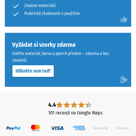
abrazivnímu
Znalost materiálů
má
opotřebení
dvouvrstvou
Praktické zkušenosti s použitím
– Hodnota
stupnice 4 =
konstrukci
"vynikající"
z
(BS 7188)
ELT
granulátu
Vyžádat si vzorky zdarma
Propustnost
spojeného
vody (EN
Ověřte materiál, barvu a povrch předem – zdarma a bez
polyuretanovým
12616) –
závazků.
pojivem.
Hodnocení
Klikněte sem teď!
5 =
ELT
Infiltrace
znamená
cca 1000
„End
mm/h (1000
of
l/h/m²)
Life
4.4
Tyres"
Protiskluznost
101 recenzí na Google Maps
a
(EN 16165) –
Hodnota
označuje
stupnice 4 =
pryžový
střední