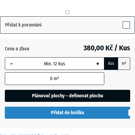
mm
Antracit
- 24,00 Kč
Vybraný
rozměr s
Přidat k porovnání
modrým
Břidlicová
- 12,00 Kč
ohraničením
šedá
se používá
380,00 Kč / Kus
Cena a zľava
pro výpočet
potřeby
-
+
Cihlově
Kus
m²
(pokud není
- 12,00 Kč
červená
v údajích o
0
m²
produktu
uvedeno
Plánovač plochy – definovat plochu
jinak).
50
Přidat do košíku
x
50
x 4