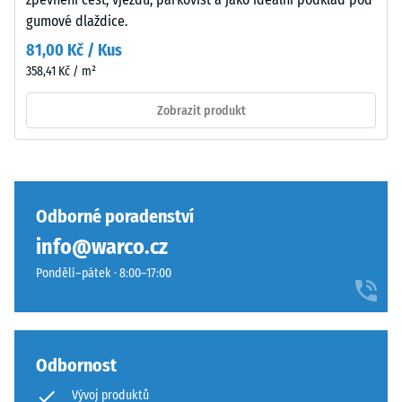
nárazů,
se
gumové dlaždice.
vibrací a
může
kročejového
81,00 Kč / Kus
používáním
hluku –
358,41 Kč / m²
opotřebovat
Hodnota
a
stupnice 4 =
Zobrazit produkt
odstín
silné
tlumení
pak
postupně
Třída
ztmavne.
protiskluznosti
DS (EN 14041) -
Odborné poradenství
Hodnota
Materiál
info@warco.cz
stupnice 3 =
–
Součinitel
Pondělí–pátek · 8:00–17:00
Složení
tření cca 0,45
a
Odolnost
struktura
proti oděru
Odbornost
– Odolnost
proti
Vývoj produktů
Povrch