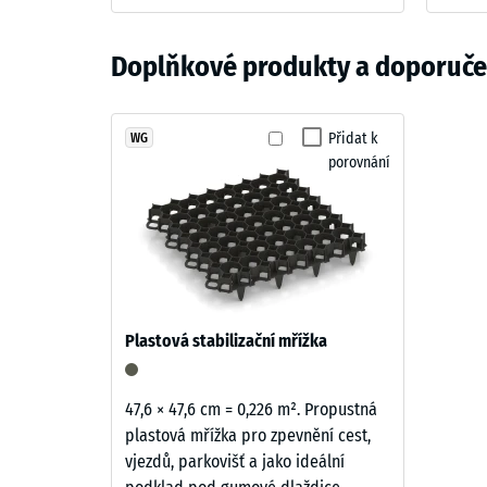
mrazuvzdorné. Podložku lze použít nejen pod bazén, a
–
Barva
Pevnost
Materiál
Břidlicová
Doplňkové produkty a doporučen
a
Zjevná 
šedá
struktura
Tlumení
Černý
Přidat k
WG
Třída pr
porovnání
ELT
Odolnos
granulát
je
Propust
vázán
Protiskl
břidlicově
šedým
Tepelná
pigmentovaným
Mrazuv
Plastová stabilizační mřížka
PU
Pevno
pojivem.
Povrch
v
47,6 × 47,6 cm = 0,226 m². Propustná
vytváří
plastová mřížka pro zpevnění cest,
tlaku
tmavý
vjezdů, parkovišť a jako ideální
-
chladný