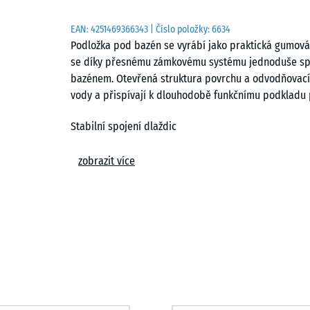
EAN:
4251469366343
| Číslo položky:
6634
Podložka pod bazén se vyrábí jako praktická gumová 
se díky přesnému zámkovému systému jednoduše spoju
bazénem. Otevřená struktura povrchu a odvodňovací 
vody a přispívají k dlouhodobě funkčnímu podklad
Stabilní spojení dlaždic
Zámkový systém pevně propojuje jednotlivé dlaždice 
zobrazit více
plocha, která drží tvar i při zatížení vodou a pohybem
usnadňuje manipulaci při instalaci i případném přemí
nejsou zapotřebí.
Jednoduchá pokládka
Podložku lze instalovat na trvale únosný podklad. Ne
tráva, trávník nebo kyprá půda. Vhodné je štěrkové l
zámková dlažba. Pro vyšší stabilitu podloží lze využít 