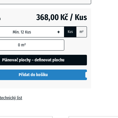
m
368,00 Kč / Kus
a
t
+
Kus
m²
í
+ 12,00 Kč
0
m²
Plánovač plochy – definovat plochu
Přidat do košíku
technický list