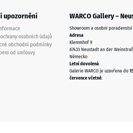
í upozornění
WARCO Gallery – Neu
informace
Showroom a osobní poradenství
Adresa
ochrany osobních údajů
Klemmhof 9
cné obchodní podmínky
67433 Neustadt an der Weinstra
pení od smlouvy
Německo
Letní dovolená
Galerie WARCO je uzavřena do
1
července včetně
.
u
u