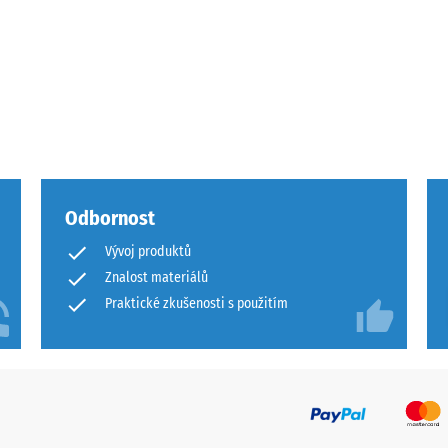
ota
Odbornost
ového
Vývoj produktů
Znalost materiálů
Praktické zkušenosti s použitím
ách
čení