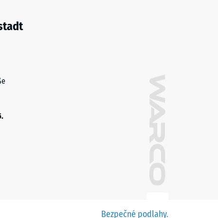
stadt
ße
5.
Bezpečné podlahy.