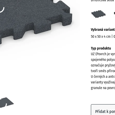
Břidlicová šedá
Břidl
šedá
(acti
Více
Vybraná variant
informací
o
50 x 50 x 4 cm | 
barvách?
Rozměry
Typ produktu
pro
Zobrazit
UZ (Povrch je vy
dopravu
paletu
spojeného polyu
540
barev
označuje pryžový
x
tvoří směs přír
Břidlico
540
U černých a antr
(ac
šedá
x
varianty využíva
granule na povr
40
mm
Antracit
Vybraný
rozměr s
Přidat k po