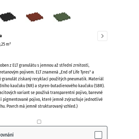
icová
Antracit
Cihlově
Travní
červená
zelená
ve)
a
0,25 m²
roben z ELT granulátu s jemnou až střední zrnitostí,
retanovým pojivem. ELT znamená „End of Life Tyres" a
 granulát získaný recyklací použitých pneumatik. Materiál
odního kaučuku (NR) a styren-butadienového kaučuku (SBR).
vá
acitových variant se používá transparentní pojivo, barevné
tive)
jí pigmentované pojivo, které jemně zvýrazňuje jednotlivé
chu. Povrch má jemně strukturovaný vzhled.)
- 12,00 Kč
rovnání