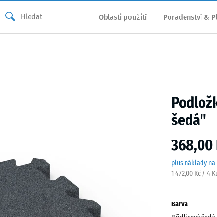
Oblasti použití
Poradenství & P
Podložk
šedá"
368,00 
plus náklady na
1 472,00 Kč / 4 K
Barva