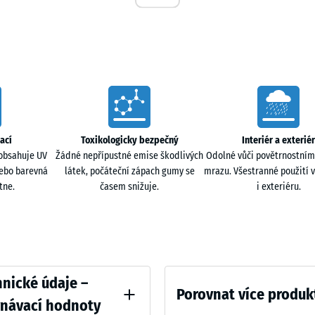
50
x
škozením drobnými kamínky nebo nerovnostmi
50
ochu pod bazénem. Při vstupu do vody, hře nebo
x 3
- 83
ktu s podkladem, což zvyšuje komfort a bezpečnost
cm
|
ací
Toxikologicky bezpečný
Interiér a exteriér
0,25
obsahuje UV
Žádné nepřípustné emise škodlivých
Odolné vůči povětrnostním
m²
nebo barevná
látek, počáteční zápach gumy se
mrazu. Všestranné použití v
ruktuře. Dešťová voda nebo voda odstřikující z
tne.
časem snižuje.
i exteriéru.
 spodními kanály. Voda tak nezůstává pod bazénem
abilní i při proměnlivém počasí.
ative
nické údaje –
st nebo opláchnout vodou. Dlaždice mohou zůstat na
Porovnat více produk
. Jsou odolné vůči povětrnostním vlivům a
vnávací hodnoty