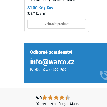
podklad pod gumové dlaždice.
šedý
Hodn
81,00 Kč / Kus
odstín.
škály
358,41 Kč / m²
Při
2
opotřebení
Zobrazit produkt
může
=
dojít
cca
k
0,75
mírnému
ztmavnutí,
mm
Odborné poradenství
které
zbytk
info@warco.cz
je
vtisku
u
Pondělí–pátek · 8:00–17:00
tohoto
po
tmavého
24
tónu
hodin
méně
výrazné.
odleh
4.4
(BS
101 recenzí na Google Maps