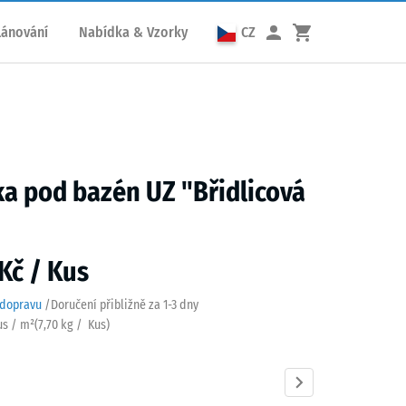
lánování
Nabídka & Vzorky
CZ
a pod bazén UZ "Břidlicová
Kč / Kus
 dopravu
/
Doručení přibližně za
1-3 dny
us / m²
(
7,70
kg
/ Kus)