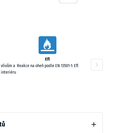
,00 Kč
Efl
 vlivům a
Reakce na oheň podle EN 13501-1: Efl
 interiéru
tů