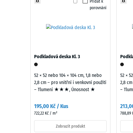
modrých
Přidat k
XX
XX
Odolnos
porovnání
a
Propust
tyrkysových
odstínů
Protiskl
připomíná
Tepelná 
otevřenou
vodní
Mrazuv
hladinu.
Zjevn
Podkladová deska Kl. 3
Podkla
Barevnost
husto
působí
-
svěže
52 × 52 nebo 104 × 104 cm, 1,8 nebo
52 × 5
a
hodno
2,8 cm – pro vnitřní i venkovní použití
2,8 cm
výrazně.
– Tlumení ★★★, Únosnost ★
– Tlu
stupn
2
Materiál
195,00 Kč / Kus
213,0
=
–
722,22 Kč / m²
788,89 
Složení
780
a
Zobrazit produkt
až