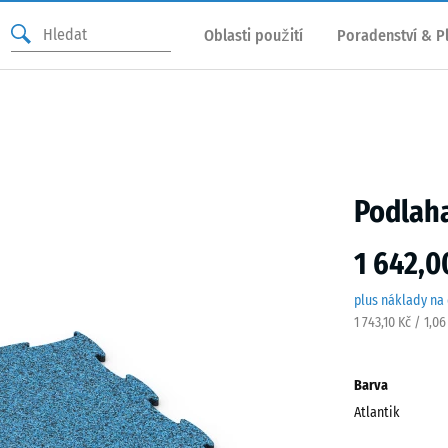
Oblasti použití
Poradenství & P
Podlaha
1 642,0
plus náklady na
1 743,10 Kč / 1,0
Barva
Atlantik
Atlan