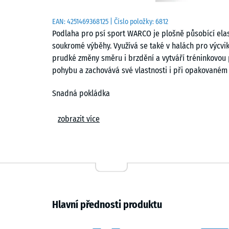
EAN:
4251469368125
| Číslo položky:
6812
Podlaha pro psí sport WARCO je plošně působící elasti
soukromé výběhy. Využívá se také v halách pro výcvik
prudké změny směru i brzdění a vytváří tréninkovou pl
pohybu a zachovává své vlastnosti i při opakovaném 
Snadná pokládka
Desky se pokládají volně na rovný a nosný podklad b
zobrazit více
spojení drží prvky u sebe a vytváří vlasovou spáru, 
takže přechody mezi deskami působí souvisle. Úprav
přímočarou nebo kotoučovou pilou. Při poškození lze
plochy. Větší formát je vhodný pro kryté plochy, menší
Šetrná k tlapkám a protiskluzová
Hlavní přednosti produktu
Povrch s jemnou strukturou poskytuje jistý kontakt p
dostatečně pružný, aby omezil zatížení tlapek a klou