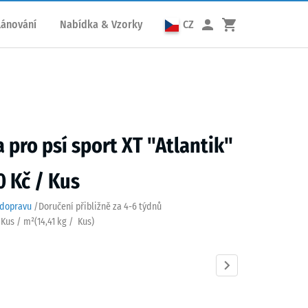
lánování
Nabídka & Vzorky
CZ
 pro psí sport XT "Atlantik"
0 Kč / Kus
 dopravu
/
Doručení přibližně za
4-6 týdnů
6 Kus / m²
(
14,41
kg
/ Kus)
tik
Anglický
Etna
Levandule
Ratan