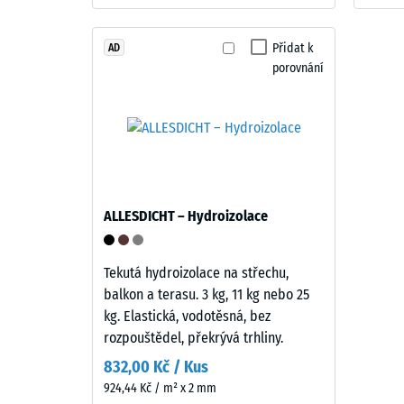
struktura
840
kg/m³
Přidat k
AD
Výrobek
porovnání
má
dvouvrstvou
konstrukci.
Nášlapná
2 / 5
vrstva
tloušťky
přibližně
ALLESDICHT – Hydroizolace
3,3
Zdánlivá
mm
hustota
je
Tekutá hydroizolace na střechu,
materiál
vyrobena
balkon a terasu. 3 kg, 11 kg nebo 25
popisuje
z
kg. Elastická, vodotěsná, bez
poměr
nového
rozpouštědel, překrývá trhliny.
mezi
EPDM
832,00 Kč / Kus
jeho
granulátu
924,44 Kč / m² x 2 mm
hmotnos
(etylen-