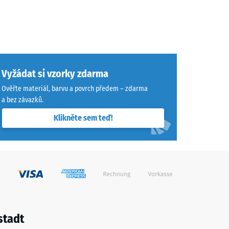
Vyžádat si vzorky zdarma
Ověřte materiál, barvu a povrch předem – zdarma
a bez závazků.
Klikněte sem teď!
stadt