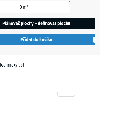
0
m²
t
le
Plánovač plochy – definovat plochu
í
Přidat do košíku
a
technický list
n