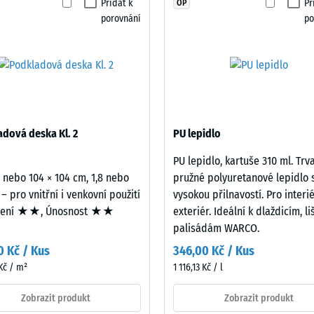
Přidat k
Př
OP
t proti oděru – Odolnost proti abrazivnímu opotřebení – Hodnota stupnice 2 = 
produkt
porovnání
po
pro
nost vody (EN 12616) – Hodnocení 4 = Infiltrace cca 600 mm/h (600 l/h/m²)
porovnání.
uznost (EN 16165) – Hodnota stupnice 4 = střední akceptační úhel cca 16°, skup
izolace – Hodnota stupnice 2 = Tepelná vodivost cca 0,12 W/(m·K)
zdorný
á
dová deska Kl. 2
PU lepidlo
ta
PU lepidlo, kartuše 310 ml. Trv
2 nebo 104 × 104 cm, 1,8 nebo
pružné polyuretanové lepidlo 
ta
 – pro vnitřní i venkovní použití
vysokou přilnavostí. Pro interié
mení ★★, Únosnost ★★
exteriér. Ideální k dlaždicím, l
ice
palisádám WARCO.
0 Kč / Kus
346,00 Kč / Kus
Kč / m²
1 116,13 Kč / l
Zobrazit produkt
Zobrazit produkt