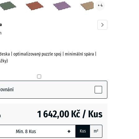
+ 4
ve)
trávník
a
cm
deska | optimalizovaný puzzle spoj | minimální spára |
žky)
(active)
rovnání
1 642,00 Kč / Kus
a
+
Kus
m²
m