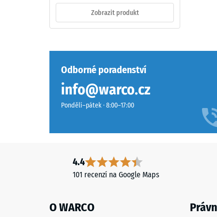
a
propylen-
Zobrazit produkt
celkový
dien
objemem
monomer),
včetně
průbarveného
všech
v
pórů,
hmotě
Odborné poradenství
dutin
a
info@warco.cz
a
spojeného
vzducho
polyuretanovým
Pondělí–pátek · 8:00–17:00
inkluzí.
pojivem
U
stabilizovaným
produkt
proti
WARCO
UV
se
záření.
4.4
tato
Povrch
101 recenzí na Google Maps
hodnota
nášlapné
obvykle
vrstvy
pohybuj
O WARCO
Právn
má
mezi