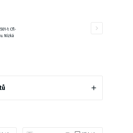
208,00 Kč
01-1: Cfl-
u. Nízká
tů