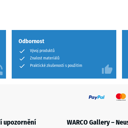
m
,
Odbornost
Vývoj produktů
vých
Znalost materiálů
Praktické zkušenosti s použitím
ů
e
í upozornění
WARCO Gallery – Neu